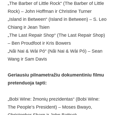
„The Barber of Little Rock“ (The Barber of Little
Rock) – John Hoffman ir Christine Turner
„Island in Between“ (Island in Between) – S. Leo
Chiang ir Jean Tsien
„The Last Repair Shop“ (The Last Repair Shop)
– Ben Proudfoot ir Kris Bowers
„Nǎi Nai & Wài Pó“ (Nǎi Nai & Wài Pó) – Sean
Wang ir Sam Davis
Geriausiu pilnametražiu dokumentiniu filmu
pretenduoja tapti:
„Bobi Wine: žmonių prezidentas“ (Bobi Wine:
The People’s President) – Moses Bwayo,
Christopher Sharp ir John Battsek