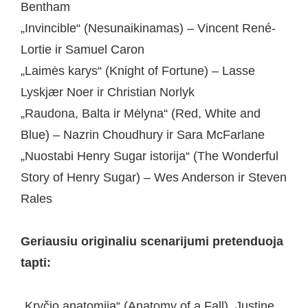
Bentham
„Invincible“ (Nesunaikinamas) – Vincent René-
Lortie ir Samuel Caron
„Laimės karys“ (Knight of Fortune) – Lasse
Lyskjær Noer ir Christian Norlyk
„Raudona, Balta ir Mėlyna“ (Red, White and
Blue) – Nazrin Choudhury ir Sara McFarlane
„Nuostabi Henry Sugar istorija“ (The Wonderful
Story of Henry Sugar) – Wes Anderson ir Steven
Rales
Geriausiu originaliu scenarijumi pretenduoja
tapti:
„Kryčio anatomija“ (Anatomy of a Fall) Justine