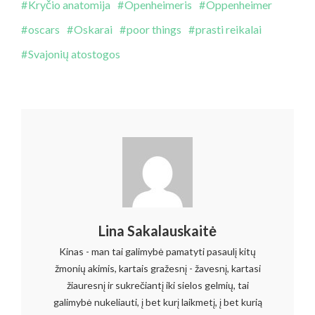
Kryčio anatomija
Openheimeris
Oppenheimer
oscars
Oskarai
poor things
prasti reikalai
Svajonių atostogos
Lina Sakalauskaitė
Kinas - man tai galimybė pamatyti pasaulį kitų
žmonių akimis, kartais gražesnį - žavesnį, kartasi
žiauresnį ir sukrečiantį iki sielos gelmių, tai
galimybė nukeliauti, į bet kurį laikmetį, į bet kurią