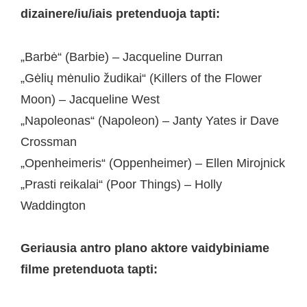
dizainere/iu/iais pretenduoja tapti:
„Barbė“ (Barbie) – Jacqueline Durran
„Gėlių mėnulio žudikai“ (Killers of the Flower
Moon) – Jacqueline West
„Napoleonas“ (Napoleon) – Janty Yates ir Dave
Crossman
„Openheimeris“ (Oppenheimer) – Ellen Mirojnick
„Prasti reikalai“ (Poor Things) – Holly
Waddington
Geriausia antro plano aktore vaidybiniame
filme pretenduota tapti: