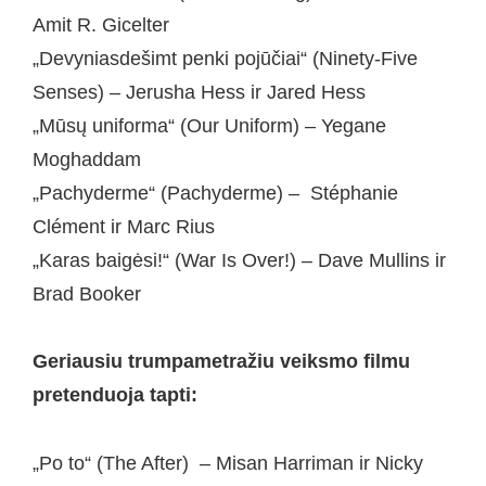
Amit R. Gicelter
„Devyniasdešimt penki pojūčiai“ (Ninety-Five
Senses) – Jerusha Hess ir Jared Hess
„Mūsų uniforma“ (Our Uniform) – Yegane
Moghaddam
„Pachyderme“ (Pachyderme) – Stéphanie
Clément ir Marc Rius
„Karas baigėsi!“ (War Is Over!) – Dave Mullins ir
Brad Booker
Geriausiu trumpametražiu veiksmo filmu
pretenduoja tapti:
„Po to“ (The After) – Misan Harriman ir Nicky