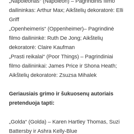
„Napoleonas“ (Napoleon) – Pagrindinis filmo
dailininkas: Arthur Max; Aikštelių dekoratorė: Elli
Griff
„Openheimeris“ (Oppenheimer)– Pagrindinė
filmo dailininkė: Ruth De Jong; Aikštelių
dekoratorė: Claire Kaufman
„Prasti reikalai“ (Poor Things) – Pagrindiniai
filmo dailininkai: James Price ir Shona Heath;
Aikštelių dekoratorė: Zsuzsa Mihalek
Geriausiais grimo ir šukuosenų autoriais
pretenduoja tapti:
„Golda“ (Golda) – Karen Hartley Thomas, Suzi
Battersby ir Ashra Kelly-Blue