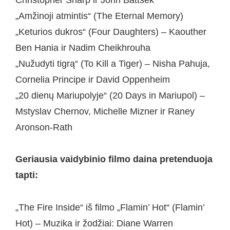
„Amžinoji atmintis“ (The Eternal Memory)
„Keturios dukros“ (Four Daughters) – Kaouther
Ben Hania ir Nadim Cheikhrouha
„Nužudyti tigrą“ (To Kill a Tiger) – Nisha Pahuja,
Cornelia Principe ir David Oppenheim
„20 dienų Mariupolyje“ (20 Days in Mariupol) –
Mstyslav Chernov, Michelle Mizner ir Raney
Aronson-Rath
Geriausia vaidybinio filmo daina pretenduoja
tapti:
„The Fire Inside“ iš filmo „Flamin’ Hot“ (Flamin’
Hot) – Muzika ir žodžiai: Diane Warren