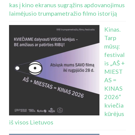
kas į kino ekranus sugrąžins apdovanojimus
laimėjusio trumpametražio filmo istoriją
Kinas.
Tarp
mūsų:
festival
is „AŠ +
MIEST
AS =
KINAS
2026“
kviečia
kūrėjus
iš visos Lietuvos