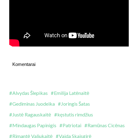
Komentarai
Alvydas Šlepikas
Emilija Latėnaitė
Gediminas Juodeika
Joringis Šatas
Justė Ragauskaitė
kęstutis rimdžius
Mindaugas Papinigis
Patriotai
Ramūnas Cicėnas
Rimantė Valiukaitė
Vaida Skaisgirė