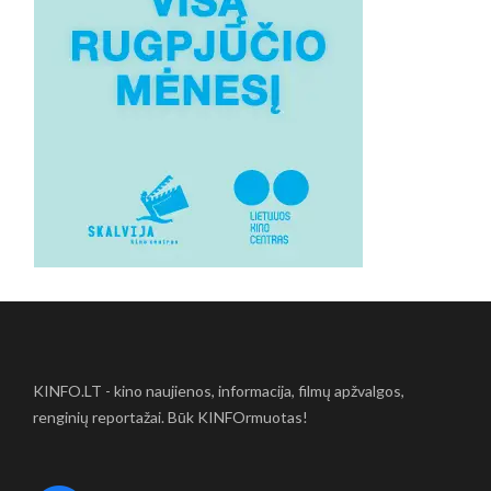
KINFO.LT - kino naujienos, informacija, filmų apžvalgos,
renginių reportažai. Būk KINFOrmuotas!