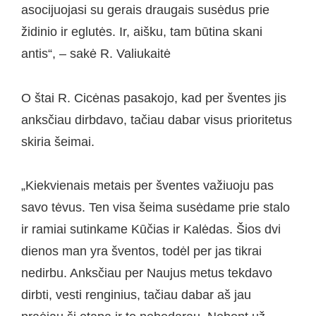
asocijuojasi su gerais draugais susėdus prie
židinio ir eglutės. Ir, aišku, tam būtina skani
antis“, – sakė R. Valiukaitė
O štai R. Cicėnas pasakojo, kad per šventes jis
anksčiau dirbdavo, tačiau dabar visus prioritetus
skiria šeimai.
„Kiekvienais metais per šventes važiuoju pas
savo tėvus. Ten visa šeima susėdame prie stalo
ir ramiai sutinkame Kūčias ir Kalėdas. Šios dvi
dienos man yra šventos, todėl per jas tikrai
nedirbu. Anksčiau per Naujus metus tekdavo
dirbti, vesti renginius, tačiau dabar aš jau