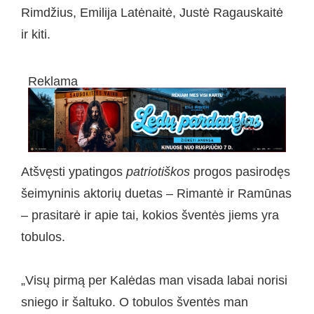
Rimdžius, Emilija Latėnaitė, Justė Ragauskaitė
ir kiti.
Reklama
Atšvęsti ypatingos
patriotiškos
progos pasirodęs
šeimyninis aktorių duetas – Rimantė ir Ramūnas
– prasitarė ir apie tai, kokios šventės jiems yra
tobulos.
„Visų pirmą per Kalėdas man visada labai norisi
sniego ir šaltuko. O tobulos šventės man