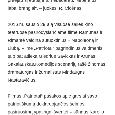
praėjau šį etapą ir to nebedarau. Nebent už
labai brangiai“, – juokėsi R. Cicėnas.
2016 m. sausio 29-ąją visuose šalies kino
teatruose pasirodysiančiame filme Ramūnas ir
Rimantė vaidina sutuoktinius – Napoleoną ir
Liubą. Filme „Patriotai“ pagrindinius vaidmenis
taip pat atlieka Giedrius Savickas ir Arūnas
Sakalauskas.Komedijos scenarijų rašė žinomas
dramaturgas ir žurnalistas Mindaugas
Nastaravičius
Filmas „Patriotai“ pasakos apie garsiai savo
patriotiškumą deklaruojančios šeimos
pasiruošimą ypatingai šventei – sūnaus Karolio