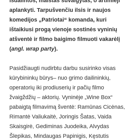
išdalintos, maistas suvalgytas,
o
artimieji
aplankyti. Tarpušvenčiu ilsis ir naujos
komedijos „Patriotai“
komanda
, kuri
ištaikiusi progą vienoje sostinės vyninių
atšventė
ir
filmo baigimo filmuoti vakarėlį
(
angl. wrap party
).
Pasidžiaugti nudirbtu darbu susirinko visas
kūrybininkų būrys– nuo grimo dailininkių,
operatorių iki prodiuserių ir pačių filmo
žvaigždžių – aktorių. Vyninėje „Wine Box“
pabaigtą filmavimą šventė: Ramūnas Cicėnas,
Rimantė Valiukaitė, Joringis Šatas, Vaida
Skaisgirė, Gediminas Juodeika, Alvydas
Šlepikas, Mindaugas Papinigis, Kęstutis