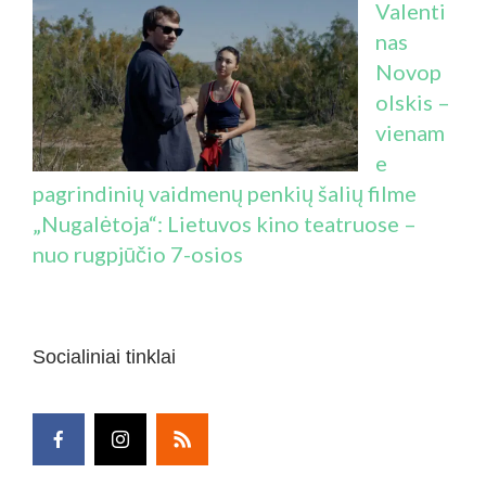
Valenti
nas
Novop
olskis –
vienam
e
pagrindinių vaidmenų penkių šalių filme
„Nugalėtoja“: Lietuvos kino teatruose –
nuo rugpjūčio 7-osios
Socialiniai tinklai