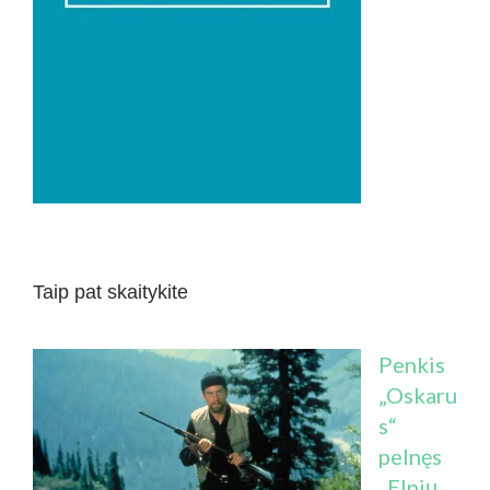
Taip pat skaitykite
Penkis
„Oskaru
s“
pelnęs
„Elnių