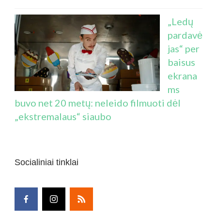
„Ledų
pardavė
jas“ per
baisus
ekrana
ms
buvo net 20 metų: neleido filmuoti dėl
„ekstremalaus“ siaubo
Socialiniai tinklai