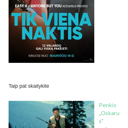
Taip pat skaitykite
Penkis
„Oskaru
s“