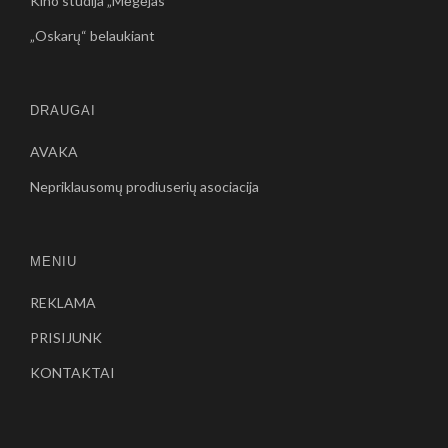
Kino studija „Mėgėjas“
„Oskarų“ belaukiant
DRAUGAI
AVAKA
Nepriklausomų prodiuserių asociacija
MENIU
REKLAMA
PRISIJUNK
KONTAKTAI