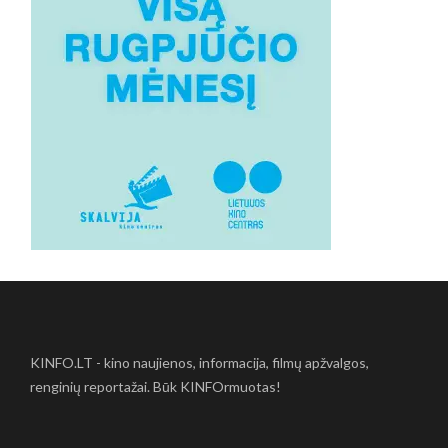
KINFO.LT - kino naujienos, informacija, filmų apžvalgos,
renginių reportažai. Būk KINFOrmuotas!