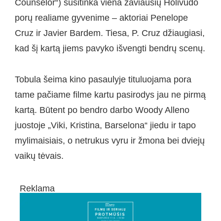
Counselor“) susitinka viena žaviausių Holivudo
porų realiame gyvenime – aktoriai Penelope
Cruz ir Javier Bardem. Tiesa, P. Cruz džiaugiasi,
kad šį kartą jiems pavyko išvengti bendrų scenų.
Tobula šeima kino pasaulyje tituluojama pora
tame pačiame filme kartu pasirodys jau ne pirmą
kartą. Būtent po bendro darbo Woody Alleno
juostoje „Viki, Kristina, Barselona“ jiedu ir tapo
mylimaisiais, o netrukus vyru ir žmona bei dviejų
vaikų tėvais.
Reklama