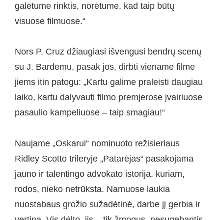
galėtume rinktis, norėtume, kad taip būtų
visuose filmuose.“
Nors P. Cruz džiaugiasi išvengusi bendrų scenų
su J. Bardemu, pasak jos, dirbti viename filme
jiems itin patogu: „Kartu galime praleisti daugiau
laiko, kartu dalyvauti filmo premjerose įvairiuose
pasaulio kampeliuose – taip smagiau!“
Naujame „Oskarui“ nominuoto režisieriaus
Ridley Scotto trileryje „Patarėjas“ pasakojama
jauno ir talentingo advokato istorija, kuriam,
rodos, nieko netrūksta. Namuose laukia
nuostabaus grožio sužadėtinė, darbe jį gerbia ir
vertina. Vis dėlto, jis – tik žmogus, nesugebantis