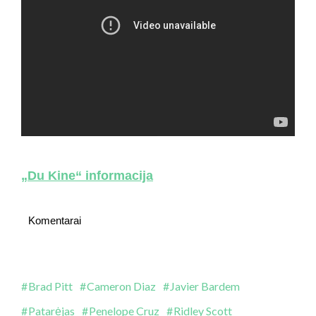
„Du Kine“ informacija
Komentarai
Brad Pitt
Cameron Diaz
Javier Bardem
Patarėjas
Penelope Cruz
Ridley Scott