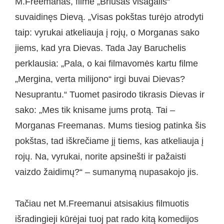
M.Freemanas, filme „Briusas visagalis“
suvaidinęs Dievą. „Visas pokštas turėjo atrodyti
taip: vyrukai atkeliauja į rojų, o Morganas sako
jiems, kad yra Dievas. Tada Jay Baruchelis
perklausia: „Pala, o kai filmavomės kartu filme
„Mergina, verta milijono“ irgi buvai Dievas?
Nesuprantu.“ Tuomet pasirodo tikrasis Dievas ir
sako: „Mes tik knisame jums protą. Tai –
Morganas Freemanas. Mums tiesiog patinka šis
pokštas, tad iškrečiame jį tiems, kas atkeliauja į
rojų. Na, vyrukai, norite apsinešti ir pažaisti
vaizdo žaidimų?“ – sumanymą nupasakojo jis.
Tačiau net M.Freemanui atsisakius filmuotis
išradingieji kūrėjai tuoj pat rado kitą komedijos