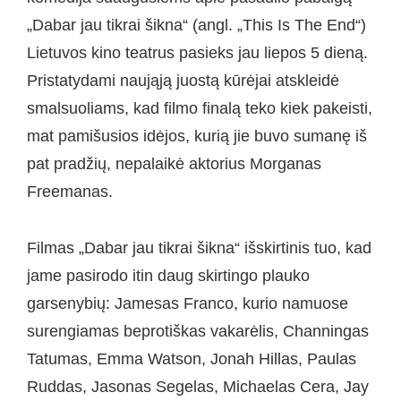
„Dabar jau tikrai šikna“ (angl. „This Is The End“)
Lietuvos kino teatrus pasieks jau liepos 5 dieną.
Pristatydami naująją juostą kūrėjai atskleidė
smalsuoliams, kad filmo finalą teko kiek pakeisti,
mat pamišusios idėjos, kurią jie buvo sumanę iš
pat pradžių, nepalaikė aktorius Morganas
Freemanas.
Filmas „Dabar jau tikrai šikna“ išskirtinis tuo, kad
jame pasirodo itin daug skirtingo plauko
garsenybių: Jamesas Franco, kurio namuose
surengiamas beprotiškas vakarėlis, Channingas
Tatumas, Emma Watson, Jonah Hillas, Paulas
Ruddas, Jasonas Segelas, Michaelas Cera, Jay