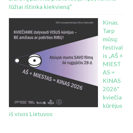
lūžiai ištinka kiekvieną“
Kinas.
Tarp
mūsų:
festival
is „AŠ +
MIEST
AS =
KINAS
2026“
kviečia
kūrėjus
iš visos Lietuvos