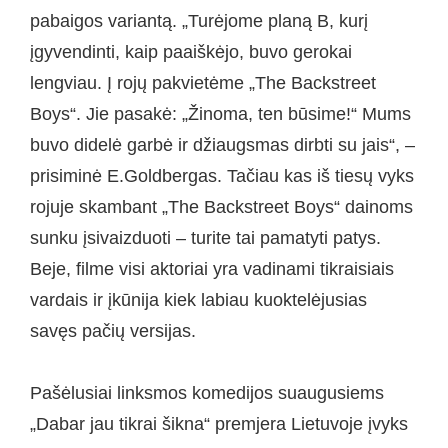
pabaigos variantą. „Turėjome planą B, kurį
įgyvendinti, kaip paaiškėjo, buvo gerokai
lengviau. Į rojų pakvietėme „The Backstreet
Boys“. Jie pasakė: „Žinoma, ten būsime!“ Mums
buvo didelė garbė ir džiaugsmas dirbti su jais“, –
prisiminė E.Goldbergas. Tačiau kas iš tiesų vyks
rojuje skambant „The Backstreet Boys“ dainoms
sunku įsivaizduoti – turite tai pamatyti patys.
Beje, filme visi aktoriai yra vadinami tikraisiais
vardais ir įkūnija kiek labiau kuoktelėjusias
savęs pačių versijas.
Pašėlusiai linksmos komedijos suaugusiems
„Dabar jau tikrai šikna“ premjera Lietuvoje įvyks