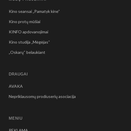
Kino seansai „Pamatyk kine“
Kino protų mūšiai
KINFO apdovanojimai
Kino studija „Mėgėjas“
„Oskarų“ belaukiant
DRAUGAI
AVAKA
Nepriklausomų prodiuserių asociacija
MENIU
REKLAMA