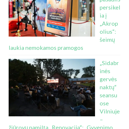
persikel
ia į
„Akrop
olius“:
šeimų
laukia nemokamos pramogos
„Sidabr
inės
gervės
naktų“
seansu
ose
Vilniuje
–
žiūrovų pamilta „Renovacija“: „Gyvenimo