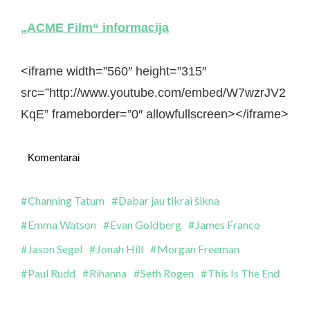
„ACME Film“ informacija
<iframe width=”560″ height=”315″
src=”http://www.youtube.com/embed/W7wzrJV2
KqE” frameborder=”0″ allowfullscreen></iframe>
Komentarai
Channing Tatum
Dabar jau tikrai šikna
Emma Watson
Evan Goldberg
James Franco
Jason Segel
Jonah Hill
Morgan Freeman
Paul Rudd
Rihanna
Seth Rogen
This Is The End