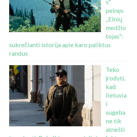
s“
pelnęs
„Elnių
medžio
tojas“:
sukrečianti istorija apie karo paliktus
randus
Teko
įrodyti,
kad
lietuvia
i
sugeba
ne tik
atnešti