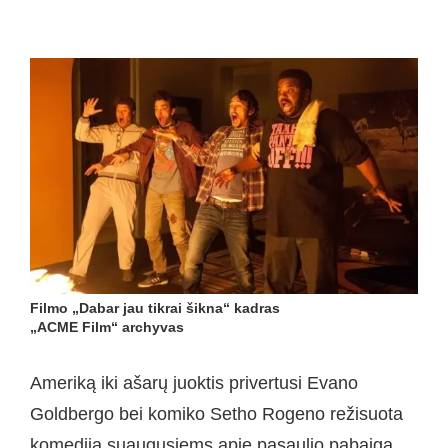
Filmo „Dabar jau tikrai šikna“ kadras
„ACME Film“ archyvas
Ameriką iki ašarų juoktis privertusi Evano
Goldbergo bei komiko Setho Rogeno režisuota
komedija suaugusiems apie pasaulio pabaigą