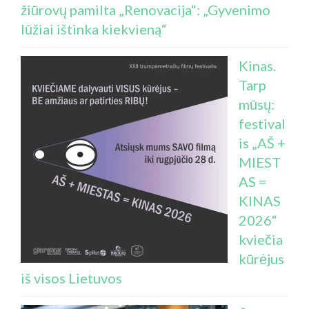
žiūrovų pamilta „Renovacija“: „Gyvenimo
lūžiai ištinka kiekvieną“
Kinas.
Tarp
mūsų:
festival
is „AŠ +
MIEST
AS =
KINAS
2026“
kviečia
kūrėjus
iš visos Lietuvos