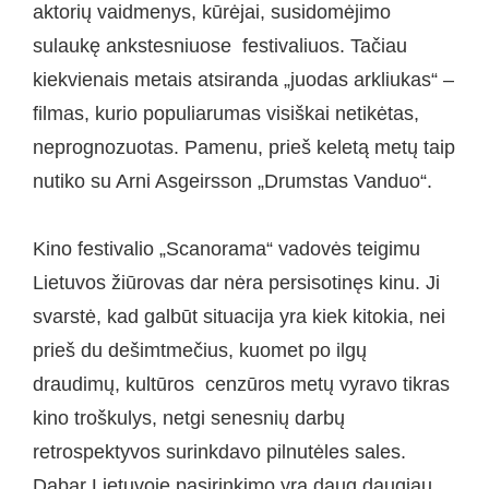
aktorių vaidmenys, kūrėjai, susidomėjimo
sulaukę ankstesniuose festivaliuos. Tačiau
kiekvienais metais atsiranda „juodas arkliukas“ –
filmas, kurio populiarumas visiškai netikėtas,
neprognozuotas. Pamenu, prieš keletą metų taip
nutiko su Arni Asgeirsson „Drumstas Vanduo“.
Kino festivalio „Scanorama“ vadovės teigimu
Lietuvos žiūrovas dar nėra persisotinęs kinu. Ji
svarstė, kad galbūt situacija yra kiek kitokia, nei
prieš du dešimtmečius, kuomet po ilgų
draudimų, kultūros cenzūros metų vyravo tikras
kino troškulys, netgi senesnių darbų
retrospektyvos surinkdavo pilnutėles sales.
Dabar Lietuvoje pasirinkimo yra daug daugiau,