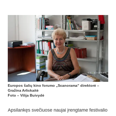
Europos šalių kino forumo „Scanorama“ direktorė –
Gražina Arlickaitė
Foto – Vilija Buivydė
Apsilankęs svečiuose naujai įrengtame festivalio