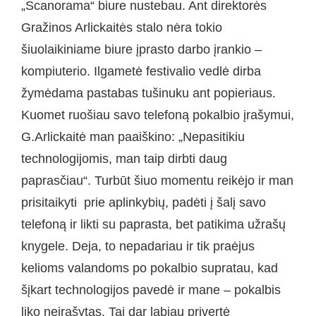
„Scanorama“ biure nustebau. Ant direktorės
Gražinos Arlickaitės stalo nėra tokio
šiuolaikiniame biure įprasto darbo įrankio –
kompiuterio. Ilgametė festivalio vedlė dirba
žymėdama pastabas tušinuku ant popieriaus.
Kuomet ruošiau savo telefoną pokalbio įrašymui,
G.Arlickaitė man paaiškino: „Nepasitikiu
technologijomis, man taip dirbti daug
paprasčiau“. Turbūt šiuo momentu reikėjo ir man
prisitaikyti prie aplinkybių, padėti į šalį savo
telefoną ir likti su paprasta, bet patikima užrašų
knygele. Deja, to nepadariau ir tik praėjus
kelioms valandoms po pokalbio supratau, kad
šįkart technologijos pavedė ir mane – pokalbis
liko neįrašytas. Tai dar labiau privertė