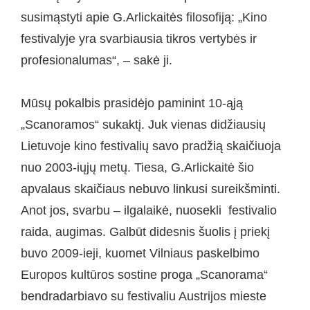
susimąstyti apie G.Arlickaitės filosofiją: „Kino
festivalyje yra svarbiausia tikros vertybės ir
profesionalumas“, – sakė ji.
Mūsų pokalbis prasidėjo paminint 10-ąją
„Scanoramos“ sukaktį. Juk vienas didžiausių
Lietuvoje kino festivalių savo pradžią skaičiuoja
nuo 2003-iųjų metų. Tiesa, G.Arlickaitė šio
apvalaus skaičiaus nebuvo linkusi sureikšminti.
Anot jos, svarbu – ilgalaikė, nuosekli festivalio
raida, augimas. Galbūt didesnis šuolis į priekį
buvo 2009-ieji, kuomet Vilniaus paskelbimo
Europos kultūros sostine proga „Scanorama“
bendradarbiavo su festivaliu Austrijos mieste