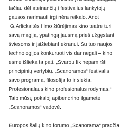
tačiau dėl ateinančių į festivalius lankytojų
gausos nerimauti irgi nėra reikalo. Anot
G.Arlickaitės filmo žiūrėjimas kino teatre turi
savą magiją, ypatingą jausmą prieš užgęstant
šviesoms ir įsižiebiant ekranui. Su tuo naujos
technologijos konkuruoti vis dar negali – kino
esmė išlieka ta pati. „Svarbu tik nepamiršti
principinių vertybių. „Scanoramos“ festivalis
savo programa, filosofija to ir siekia.
Profesionalaus kino profesionalus rodymas.“
Taip mūsų pokalbį apibendrino ilgametė
„Scanoramos“ vadovė.
Europos šalių kino forumo „Scanorama“ pradžia