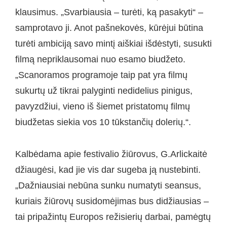
klausimus. „Svarbiausia – turėti, ką pasakyti“ –
samprotavo ji. Anot pašnekovės, kūrėjui būtina
turėti ambiciją savo mintį aiškiai išdėstyti, susukti
filmą nepriklausomai nuo esamo biudžeto.
„Scanoramos programoje taip pat yra filmų
sukurtų už tikrai palyginti nedidelius pinigus,
pavyzdžiui, vieno iš šiemet pristatomų filmų
biudžetas siekia vos 10 tūkstančių dolerių.“.
Kalbėdama apie festivalio žiūrovus, G.Arlickaitė
džiaugėsi, kad jie vis dar sugeba ją nustebinti.
„Dažniausiai nebūna sunku numatyti seansus,
kuriais žiūrovų susidomėjimas bus didžiausias –
tai pripažintų Europos režisierių darbai, pamėgtų