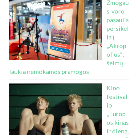
Žmogau
s-voro
pasaulis
persikel
ia į
„Akrop
olius“:
šeimų
laukia nemokamos pramogos
Kino
festival
io
„Europ
os kinas
ir dieną,