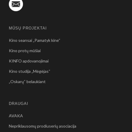
MŪSŲ PROJEKTAI
Kino seansai „Pamatyk kine“
Kino protų mūšiai
KINFO apdovanojimai
Kino studija „Mėgėjas“
„Oskarų“ belaukiant
DRAUGAI
AVAKA
Nepriklausomų prodiuserių asociacija