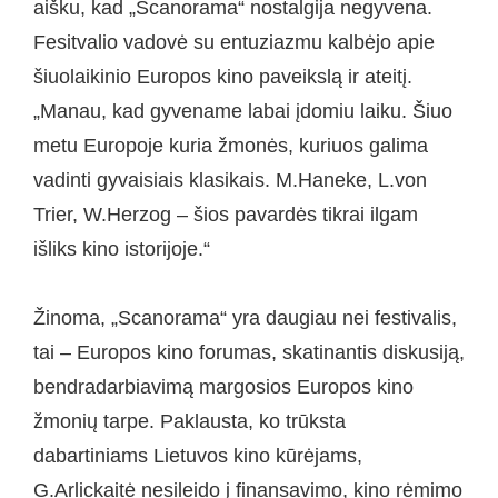
aišku, kad „Scanorama“ nostalgija negyvena.
Fesitvalio vadovė su entuziazmu kalbėjo apie
šiuolaikinio Europos kino paveikslą ir ateitį.
„Manau, kad gyvename labai įdomiu laiku. Šiuo
metu Europoje kuria žmonės, kuriuos galima
vadinti gyvaisiais klasikais. M.Haneke, L.von
Trier, W.Herzog – šios pavardės tikrai ilgam
išliks kino istorijoje.“
Žinoma, „Scanorama“ yra daugiau nei festivalis,
tai – Europos kino forumas, skatinantis diskusiją,
bendradarbiavimą margosios Europos kino
žmonių tarpe. Paklausta, ko trūksta
dabartiniams Lietuvos kino kūrėjams,
G.Arlickaitė nesileido į finansavimo, kino rėmimo