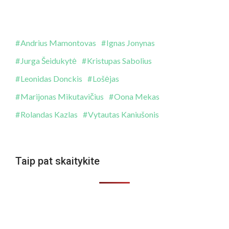
Andrius Mamontovas
Ignas Jonynas
Jurga Šeidukytė
Kristupas Sabolius
Leonidas Donckis
Lošėjas
Marijonas Mikutavičius
Oona Mekas
Rolandas Kazlas
Vytautas Kaniušonis
Taip pat skaitykite