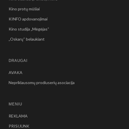
Kino protų mūšiai
KINFO apdovanojimai
Kino studija „Mėgėjas“
„Oskarų“ belaukiant
DRAUGAI
AVAKA
Nepriklausomų prodiuserių asociacija
MENIU
REKLAMA
PRISIJUNK