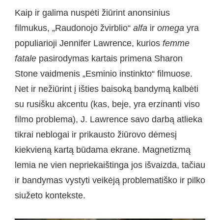
Kaip ir galima nuspėti žiūrint anonsinius
filmukus, „Raudonojo žvirblio“
alfa
ir
omega
yra
populiarioji Jennifer Lawrence, kurios
femme
fatale
pasirodymas kartais primena Sharon
Stone vaidmenis „Esminio instinkto“ filmuose.
Net ir nežiūrint į išties baisoką bandymą kalbėti
su rusišku akcentu (kas, beje, yra erzinanti viso
filmo problema), J. Lawrence savo darbą atlieka
tikrai neblogai ir prikausto žiūrovo dėmesį
kiekvieną kartą būdama ekrane. Magnetizmą
lemia ne vien nepriekaištinga jos išvaizda, tačiau
ir bandymas vystyti veikėją problematiško ir pilko
siužeto kontekste.