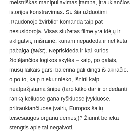
meistriškas manipuliavimas įtampa, įtraukiančios
istorijos konstravimas. Su šia užduotimi
‚Raudonojo žvirblio“ komanda taip pat
nesusidoroja. Visas siužetas filme yra idėjų ir
akligatvių mišrainė, kuriam nepadeda ir netikėta
pabaiga (
twist
). Neprisideda ir kai kurios
žiojėjančios logikos skylės – kaip, po galais,
mūsų laikais garsi balerina gali dingti iš akiračio,
o po to, kaip niekur nieko, išnirti kaip
neatpažįstama šnipė (tarp kitko dar ir pridedanti
ranką keliuose gana ryškiuose įvykiuose,
pritraukiančiuose įvairių Europos šalių
teisėsaugos organų dėmesį)? Žiūrint belieka
stengtis apie tai negalvoti.