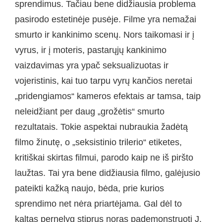
sprendimus. Tačiau bene didžiausia problema
pasirodo estetinėje pusėje. Filme yra nemažai
smurto ir kankinimo scenų. Nors taikomasi ir į
vyrus, ir į moteris, pastarųjų kankinimo
vaizdavimas yra ypač seksualizuotas ir
vojeristinis, kai tuo tarpu vyrų kančios neretai
„pridengiamos“ kameros efektais ar tamsa, taip
neleidžiant per daug „grožėtis“ smurto
rezultatais. Tokie aspektai nubraukia žadėtą
filmo žinutę, o „seksistinio trilerio“ etiketes,
kritiškai skirtas filmui, parodo kaip ne iš piršto
laužtas. Tai yra bene didžiausia filmo, galėjusio
pateikti kažką naujo, bėda, prie kurios
sprendimo net nėra priartėjama. Gal dėl to
kaltas pernelyg stiprus noras pademonstruoti J.