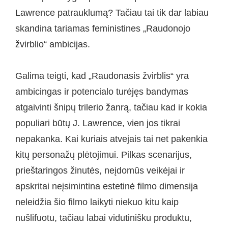
Lawrence patrauklumą? Tačiau tai tik dar labiau
skandina tariamas feministines „Raudonojo
žvirblio“ ambicijas.
Galima teigti, kad „Raudonasis žvirblis“ yra
ambicingas ir potencialo turėjęs bandymas
atgaivinti šnipų trilerio žanrą, tačiau kad ir kokia
populiari būtų J. Lawrence, vien jos tikrai
nepakanka. Kai kuriais atvejais tai net pakenkia
kitų personažų plėtojimui. Pilkas scenarijus,
prieštaringos žinutės, neįdomūs veikėjai ir
apskritai neįsimintina estetinė filmo dimensija
neleidžia šio filmo laikyti niekuo kitu kaip
nušlifuotu, tačiau labai vidutinišku produktu,