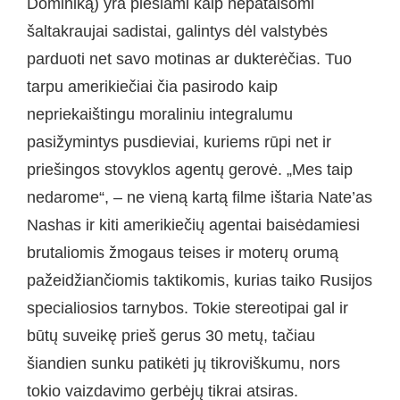
Dominiką) yra piešiami kaip nepataisomi
šaltakraujai sadistai, galintys dėl valstybės
parduoti net savo motinas ar dukterėčias. Tuo
tarpu amerikiečiai čia pasirodo kaip
nepriekaištingu moraliniu integralumu
pasižymintys pusdieviai, kuriems rūpi net ir
priešingos stovyklos agentų gerovė. „Mes taip
nedarome“, – ne vieną kartą filme ištaria Nate’as
Nashas ir kiti amerikiečių agentai baisėdamiesi
brutaliomis žmogaus teises ir moterų orumą
pažeidžiančiomis taktikomis, kurias taiko Rusijos
specialiosios tarnybos. Tokie stereotipai gal ir
būtų suveikę prieš gerus 30 metų, tačiau
šiandien sunku patikėti jų tikroviškumu, nors
tokio vaizdavimo gerbėjų tikrai atsiras.