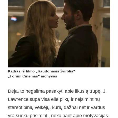
Kadras iš filmo „Raudonasis žvirblis“
„Forum Cinemas“ archyvas
Deja, to negalima pasakyti apie likusią trupę. J.
Lawrence supa visa eilė pilkų ir neįsimintinų
stereotipinių veikėjų, kurių dažnai net ir vardus
yra sunku prisiminti, nekalbant apie motyvacijas.