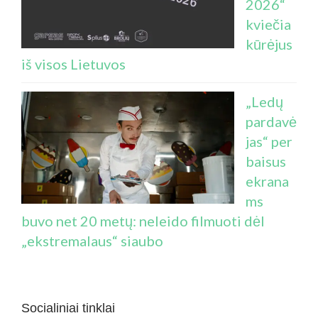
2026“
kviečia
kūrėjus
iš visos Lietuvos
„Ledų
pardavė
jas“ per
baisus
ekrana
ms
buvo net 20 metų: neleido filmuoti dėl
„ekstremalaus“ siaubo
Socialiniai tinklai