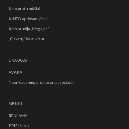
Kino protų mūšiai
KINFO apdovanojimai
Kino studija „Mėgėjas“
„Oskarų“ belaukiant
DRAUGAI
AVAKA
Nepriklausomų prodiuserių asociacija
MENIU
REKLAMA
PRISIJUNK