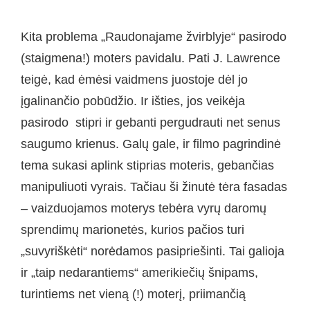
Kita problema „Raudonajame žvirblyje“ pasirodo
(staigmena!) moters pavidalu. Pati J. Lawrence
teigė, kad ėmėsi vaidmens juostoje dėl jo
įgalinančio pobūdžio. Ir išties, jos veikėja
pasirodo stipri ir gebanti pergudrauti net senus
saugumo krienus. Galų gale, ir filmo pagrindinė
tema sukasi aplink stiprias moteris, gebančias
manipuliuoti vyrais. Tačiau ši žinutė tėra fasadas
– vaizduojamos moterys tebėra vyrų daromų
sprendimų marionetės, kurios pačios turi
„suvyriškėti“ norėdamos pasipriešinti. Tai galioja
ir „taip nedarantiems“ amerikiečių šnipams,
turintiems net vieną (!) moterį, priimančią