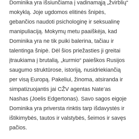
Dominika yra išsiunčiama į vadinamąją „žvirblių“
mokyklą. Joje ugdomos elitinės šnipės,
gebančios naudoti psichologinę ir seksualinę
manipuliaciją. Mokymų metu paaiškėja, kad
Dominika yra ne tik puiki balerina, tačiau ir
talentinga šnipė. Dėl šios priežasties ji greitai
įtraukiama į brutalią, „kurmio“ paieškos Rusijos
saugumo struktūrose, istoriją, nusidriekiančią
per visą Europą. Pakeliui, žinoma, atsiranda ir
simpatizuojantis jai CŽV agentas Nate’as
Nashas (Joelis Edgertonas). Savo sagos eigoje
Dominika yra priversta rinktis tarp išdavystės ir
ištikimybės, tautos ir valstybės, šeimos ir savęs
pačios.