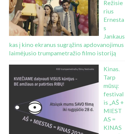
Režisie
rius
Ernesta
s
Jankaus
kas į kino ekranus sugrąžins apdovanojimus
laimėjusio trumpametražio filmo istoriją
Kinas.
Tarp
mūsų:
festival
is „AŠ +
MIEST
AS =
KINAS