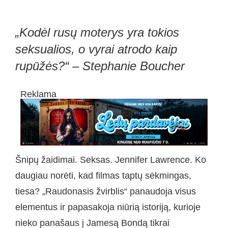
„Kodėl rusų moterys yra tokios
seksualios, o vyrai atrodo kaip
rupūžės?“ – Stephanie Boucher
Reklama
Šnipų žaidimai. Seksas. Jennifer Lawrence. Ko
daugiau norėti, kad filmas taptų sėkmingas,
tiesa? „Raudonasis žvirblis“ panaudoja visus
elementus ir papasakoja niūrią istoriją, kurioje
nieko panašaus į Jamesą Bondą tikrai