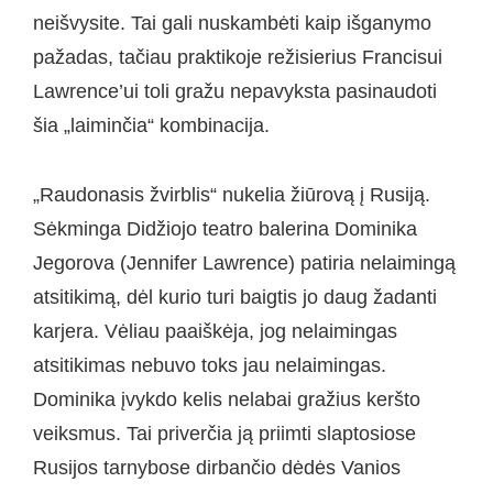
neišvysite. Tai gali nuskambėti kaip išganymo
pažadas, tačiau praktikoje režisierius Francisui
Lawrence’ui toli gražu nepavyksta pasinaudoti
šia „laiminčia“ kombinacija.
„Raudonasis žvirblis“ nukelia žiūrovą į Rusiją.
Sėkminga Didžiojo teatro balerina Dominika
Jegorova (Jennifer Lawrence) patiria nelaimingą
atsitikimą, dėl kurio turi baigtis jo daug žadanti
karjera. Vėliau paaiškėja, jog nelaimingas
atsitikimas nebuvo toks jau nelaimingas.
Dominika įvykdo kelis nelabai gražius keršto
veiksmus. Tai priverčia ją priimti slaptosiose
Rusijos tarnybose dirbančio dėdės Vanios