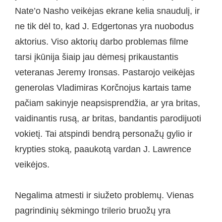
Nate’o Nasho veikėjas ekrane kelia snaudulį, ir
ne tik dėl to, kad J. Edgertonas yra nuobodus
aktorius. Viso aktorių darbo problemas filme
tarsi įkūnija šiaip jau dėmesį prikaustantis
veteranas Jeremy Ironsas. Pastarojo veikėjas
generolas Vladimiras Korčnojus kartais tame
pačiam sakinyje neapsisprendžia, ar yra britas,
vaidinantis rusą, ar britas, bandantis parodijuoti
vokietį. Tai atspindi bendrą personažų gylio ir
krypties stoką, paaukotą vardan J. Lawrence
veikėjos.
Negalima atmesti ir siužeto problemų. Vienas
pagrindinių sėkmingo trilerio bruožų yra