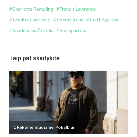
Charlotte Rampling
Francis Lawrence
Jennifer Lawrence
Jeremy Irons
Joel Edgerton
Raudonasis Žvirblis
Red Sparrow
Taip pat skaitykite