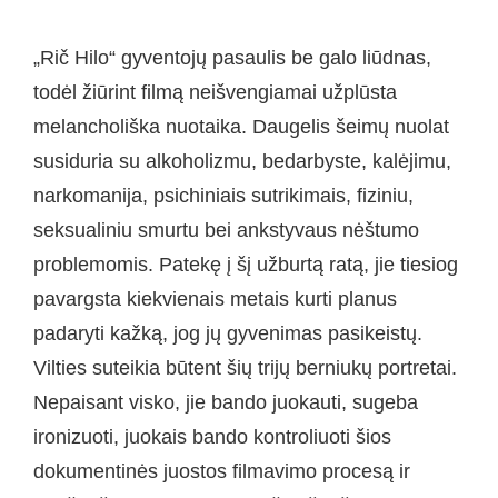
„Rič Hilo“ gyventojų pasaulis be galo liūdnas,
todėl žiūrint filmą neišvengiamai užplūsta
melancholiška nuotaika. Daugelis šeimų nuolat
susiduria su alkoholizmu, bedarbyste, kalėjimu,
narkomanija, psichiniais sutrikimais, fiziniu,
seksualiniu smurtu bei ankstyvaus nėštumo
problemomis. Patekę į šį užburtą ratą, jie tiesiog
pavargsta kiekvienais metais kurti planus
padaryti kažką, jog jų gyvenimas pasikeistų.
Vilties suteikia būtent šių trijų berniukų portretai.
Nepaisant visko, jie bando juokauti, sugeba
ironizuoti, juokais bando kontroliuoti šios
dokumentinės juostos filmavimo procesą ir