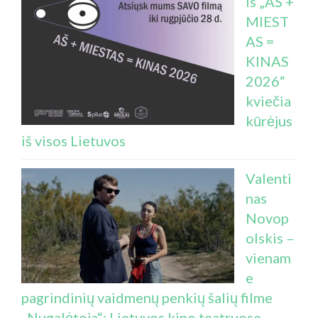
is „AŠ +
MIEST
AS =
KINAS
2026“
kviečia
kūrėjus
iš visos Lietuvos
Valenti
nas
Novop
olskis –
vienam
e
pagrindinių vaidmenų penkių šalių filme
„Nugalėtoja“: Lietuvos kino teatruose –