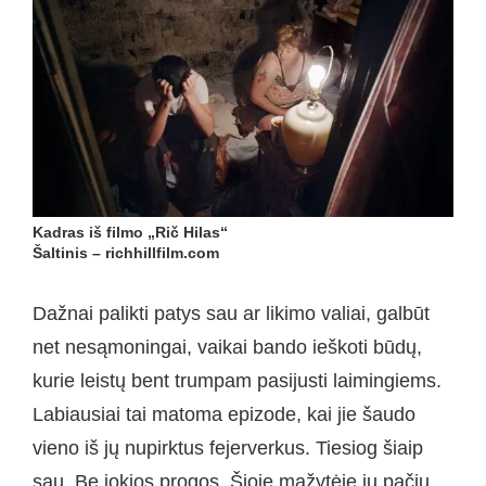
Kadras iš filmo „Rič Hilas“
Šaltinis – richhillfilm.com
Dažnai palikti patys sau ar likimo valiai, galbūt
net nesąmoningai, vaikai bando ieškoti būdų,
kurie leistų bent trumpam pasijusti laimingiems.
Labiausiai tai matoma epizode, kai jie šaudo
vieno iš jų nupirktus fejerverkus. Tiesiog šiaip
sau. Be jokios progos. Šioje mažytėje jų pačių