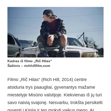
Kadras iš filmo „Rič Hilas“
Šaltinis – richhillfilm.com
Filmo „Rič Hilas“ (Rich Hill, 2014) centre
atsiduria trys paaugliai, gyvenantys mažame
miestelyje Misūrio valstijoje. Kiekvienas iš jų turi
savo naivią svajonę. Nesvarbu, trokšta persikelti
gyventi į Kiniją ir ten mokyti vaikus meno. Ar