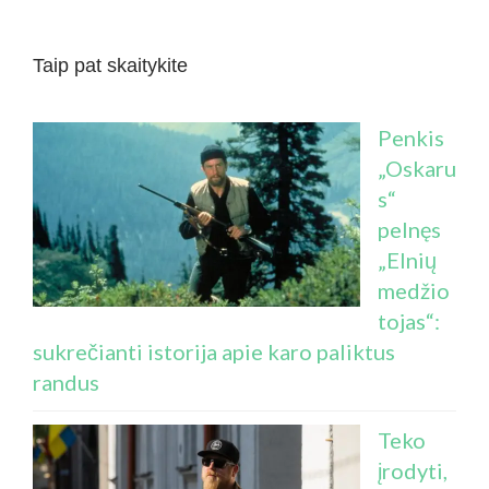
Taip pat skaitykite
Penkis
„Oskaru
s“
pelnęs
„Elnių
medžio
tojas“:
sukrečianti istorija apie karo paliktus
randus
Teko
įrodyti,