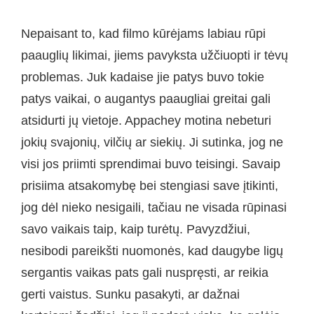
Nepaisant to, kad filmo kūrėjams labiau rūpi
paauglių likimai, jiems pavyksta užčiuopti ir tėvų
problemas. Juk kadaise jie patys buvo tokie
patys vaikai, o augantys paaugliai greitai gali
atsidurti jų vietoje. Appachey motina nebeturi
jokių svajonių, vilčių ar siekių. Ji sutinka, jog ne
visi jos priimti sprendimai buvo teisingi. Savaip
prisiima atsakomybę bei stengiasi save įtikinti,
jog dėl nieko nesigaili, tačiau ne visada rūpinasi
savo vaikais taip, kaip turėtų. Pavyzdžiui,
nesibodi pareikšti nuomonės, kad daugybe ligų
sergantis vaikas pats gali nuspręsti, ar reikia
gerti vaistus. Sunku pasakyti, ar dažnai