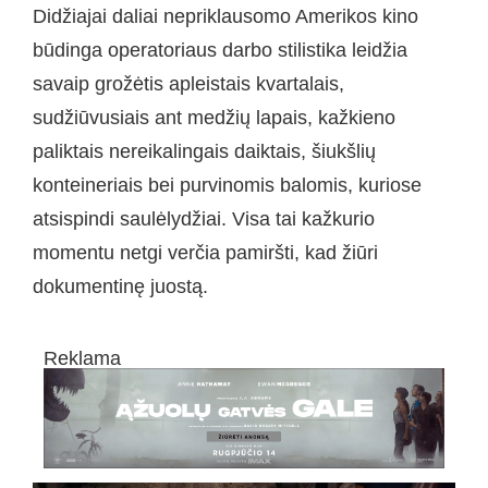
Didžiajai daliai nepriklausomo Amerikos kino
būdinga operatoriaus darbo stilistika leidžia
savaip grožėtis apleistais kvartalais,
sudžiūvusiais ant medžių lapais, kažkieno
paliktais nereikalingais daiktais, šiukšlių
konteineriais bei purvinomis balomis, kuriose
atsispindi saulėlydžiai. Visa tai kažkurio
momentu netgi verčia pamiršti, kad žiūri
dokumentinę juostą.
Reklama