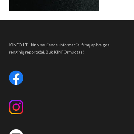
KINFO.LT - kino naujienos, informacija, filmų apžvalgos,
renginių reportažai. Būk KINFOrmuotas!