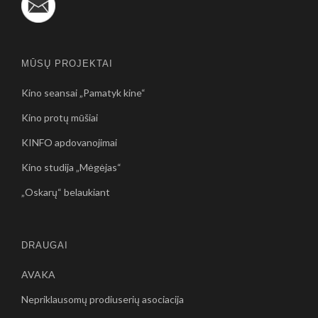
MŪSŲ PROJEKTAI
Kino seansai „Pamatyk kine“
Kino protų mūšiai
KINFO apdovanojimai
Kino studija „Mėgėjas“
„Oskarų“ belaukiant
DRAUGAI
AVAKA
Nepriklausomų prodiuserių asociacija