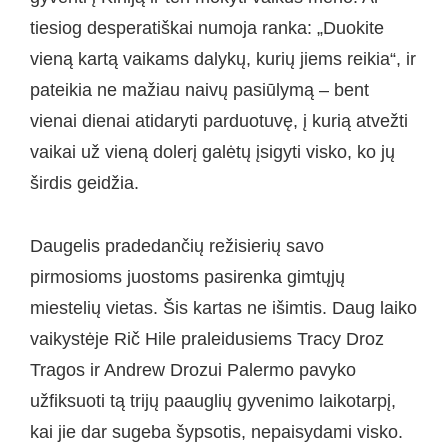
tiesiog desperatiškai numoja ranka: „Duokite
vieną kartą vaikams dalykų, kurių jiems reikia“, ir
pateikia ne mažiau naivų pasiūlymą – bent
vienai dienai atidaryti parduotuvę, į kurią atvežti
vaikai už vieną dolerį galėtų įsigyti visko, ko jų
širdis geidžia.
Daugelis pradedančių režisierių savo
pirmosioms juostoms pasirenka gimtųjų
miestelių vietas. Šis kartas ne išimtis. Daug laiko
vaikystėje Rič Hile praleidusiems Tracy Droz
Tragos ir Andrew Drozui Palermo pavyko
užfiksuoti tą trijų paauglių gyvenimo laikotarpį,
kai jie dar sugeba šypsotis, nepaisydami visko.