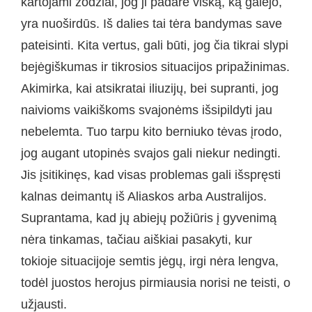
kartojami žodžiai, jog ji padarė viską, ką galėjo,
yra nuoširdūs. Iš dalies tai tėra bandymas save
pateisinti. Kita vertus, gali būti, jog čia tikrai slypi
bejėgiškumas ir tikrosios situacijos pripažinimas.
Akimirka, kai atsikratai iliuzijų, bei supranti, jog
naivioms vaikiškoms svajonėms išsipildyti jau
nebelemta. Tuo tarpu kito berniuko tėvas įrodo,
jog augant utopinės svajos gali niekur nedingti.
Jis įsitikinęs, kad visas problemas gali išspręsti
kalnas deimantų iš Aliaskos arba Australijos.
Suprantama, kad jų abiejų požiūris į gyvenimą
nėra tinkamas, tačiau aiškiai pasakyti, kur
tokioje situacijoje semtis jėgų, irgi nėra lengva,
todėl juostos herojus pirmiausia norisi ne teisti, o
užjausti.