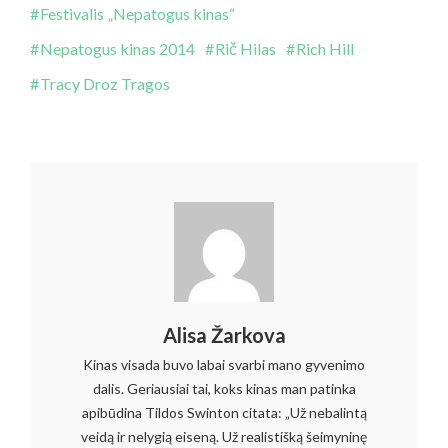
Festivalis „Nepatogus kinas“
Nepatogus kinas 2014
Rič Hilas
Rich Hill
Tracy Droz Tragos
Alisa Žarkova
Kinas visada buvo labai svarbi mano gyvenimo
dalis. Geriausiai tai, koks kinas man patinka
apibūdina Tildos Swinton citata: „Už nebalintą
veidą ir nelygią eiseną. Už realistišką šeimyninę