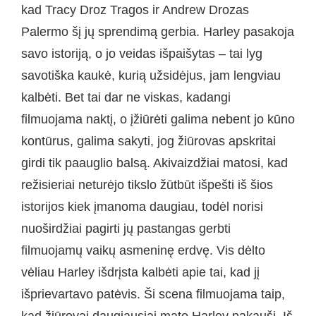
kad Tracy Droz Tragos ir Andrew Drozas
Palermo šį jų sprendimą gerbia. Harley pasakoja
savo istoriją, o jo veidas išpaišytas – tai lyg
savotiška kaukė, kurią užsidėjus, jam lengviau
kalbėti. Bet tai dar ne viskas, kadangi
filmuojama naktį, o įžiūrėti galima nebent jo kūno
kontūrus, galima sakyti, jog žiūrovas apskritai
girdi tik paauglio balsą. Akivaizdžiai matosi, kad
režisieriai neturėjo tikslo žūtbūt išpešti iš šios
istorijos kiek įmanoma daugiau, todėl norisi
nuoširdžiai pagirti jų pastangas gerbti
filmuojamų vaikų asmeninę erdvę. Vis dėlto
vėliau Harley išdrįsta kalbėti apie tai, kad jį
išprievartavo patėvis. Ši scena filmuojama taip,
kad žiūrovai daugiausiai mato Harley pakaušį. Iš