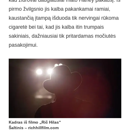
pirmo žvilgsnio jis kalba pakankamai ramiai,
kaustančią įtampą išduoda tik nervingai rūkoma
cigaretė bei tai, kad jis kalba itin trumpais
sakiniais, dažniausiai tik pritardamas močiutės
pasakojimui.
Kadras iš filmo „Rič Hilas“
Šaltinis – richhillfilm.com