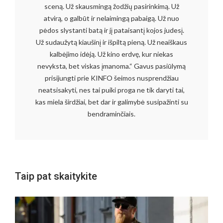
sceną. Už skausmingą žodžių pasirinkimą. Už
atvirą, o galbūt ir nelaimingą pabaigą. Už nuo
pėdos slystanti batą ir jį pataisantį kojos judesį.
Už sudaužytą kiaušinį ir išpiltą pieną. Už neaiškaus
kalbėjimo idėją. Už kino erdvę, kur niekas
nevyksta, bet viskas įmanoma.“ Gavus pasiūlymą
prisijungti prie KINFO šeimos nusprendžiau
neatsisakyti, nes tai puiki proga ne tik daryti tai,
kas miela širdžiai, bet dar ir galimybė susipažinti su
bendraminčiais.
Taip pat skaitykite