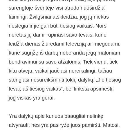
surengtoje šventėje visi atrodo nuoširdžiai
laimingi. Žvilgsniai atskleidžia, jog jų niekas
neslegia ir jie gali būti tiesiog vaikais. Nors
neretas jų dar ir rūpinasi savo tėvais, kurie
leidžia dienas žiūrėdami televiziją ar miegodami,
kurie sugrįžę iš darbų neberanda jėgų maloniam
bendravimui su savo atžalomis. Tiek vienu, tiek
kitu atveju, vaikai jaučiasi nereikalingi, tačiau
stengiasi nesureikšminti tokių dalykų: „Jie tiesiog
tėvai, aš tiesiog vaikas“, bei linksta apsimesti,
jog viskas yra gerai.
Yra dalykų apie kuriuos paaugliai nelinkę
atvyrauti, nes yra pasiryžę juos pamiršti. Matosi,