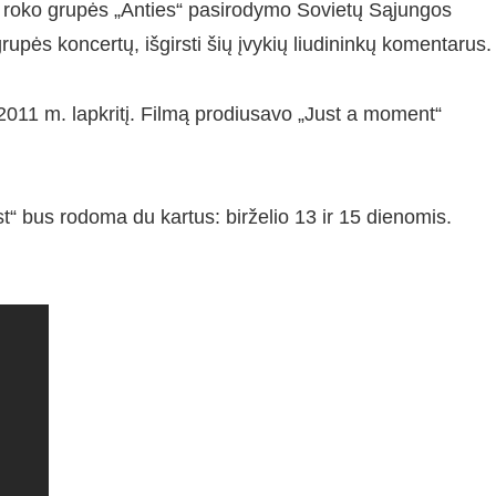
 roko grupės „Anties“ pasirodymo Sovietų Sąjungos
 grupės koncertų, išgirsti šių įvykių liudininkų komentarus.
2011 m. lapkritį. Filmą prodiusavo „Just a moment“
st“ bus rodoma du kartus: birželio 13 ir 15 dienomis.