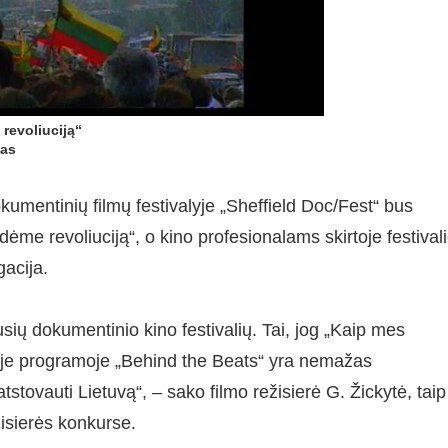
revoliuciją“
vas
mentinių filmų festivalyje „Sheffield Doc/Fest“ bus
me revoliuciją“, o kino profesionalams skirtoje festival
acija.
ausių dokumentinio kino festivalių. Tai, jog „Kaip mes
nėje programoje „Behind the Beats“ yra nemažas
stovauti Lietuvą“, – sako filmo režisierė G. Žickytė, taip
žisierės konkurse.