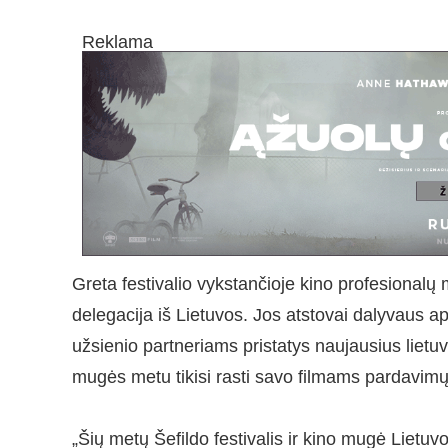
Reklama
Greta festivalio vykstančioje kino profesionalų 
delegacija iš Lietuvos. Jos atstovai dalyvaus aps
užsienio partneriams pristatys naujausius lietuv
mugės metu tikisi rasti savo filmams pardavimų a
„Šių metų Šefildo festivalis ir kino mugė Lietu