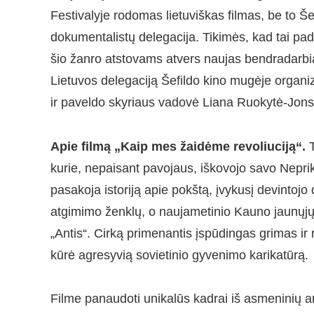
Festivalyje rodomas lietuviškas filmas, be to Še
dokumentalistų delegacija. Tikimės, kad tai padė
šio žanro atstovams atvers naujas bendradarbi
Lietuvos delegaciją Šefildo kino mugėje organiz
ir paveldo skyriaus vadovė Liana Ruokytė-Jon
Apie filmą „Kaip mes žaidėme revoliuciją“.
T
kurie, nepaisant pavojaus, iškovojo savo Nepr
pasakoja istoriją apie pokštą, įvykusį devintojo
atgimimo ženklų, o naujametinio Kauno jaunųjų
„Antis“. Cirką primenantis įspūdingas grimas ir re
kūrė agresyvią sovietinio gyvenimo karikatūrą.
Filme panaudoti unikalūs kadrai iš asmeninių ar