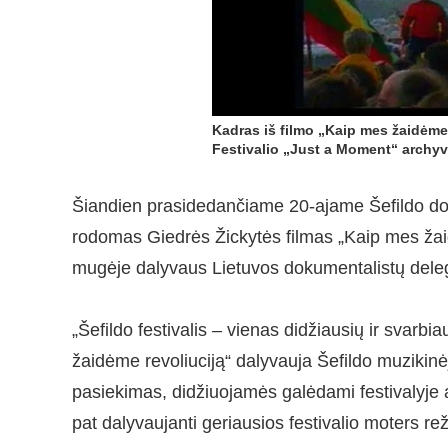
Kadras iš filmo „Kaip mes žaidėme 
Festivalio „Just a Moment“ archy
Šiandien prasidedančiame 20-ajame Šefildo doku
rodomas Giedrės Žickytės filmas „Kaip mes žaidė
mugėje dalyvaus Lietuvos dokumentalistų deleg
„Šefildo festivalis – vienas didžiausių ir svarbi
žaidėme revoliuciją“ dalyvauja Šefildo muziki
pasiekimas, didžiuojamės galėdami festivalyje at
pat dalyvaujanti geriausios festivalio moters re