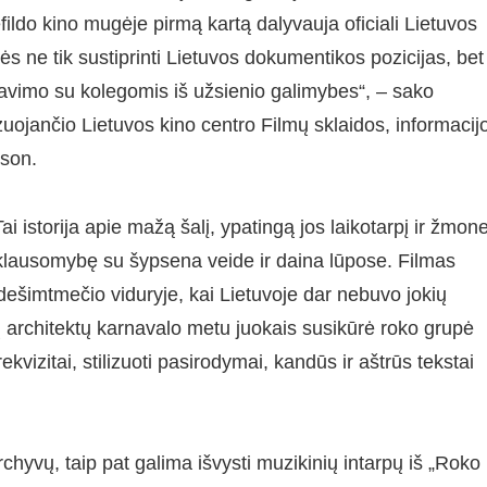
fildo kino mugėje pirmą kartą dalyvauja oficiali Lietuvos
s ne tik sustiprinti Lietuvos dokumentikos pozicijas, bet 
avimo su kolegomis iš užsienio galimybes“, – sako
uojančio Lietuvos kino centro Filmų sklaidos, informacij
sson.
ai istorija apie mažą šalį, ypatingą jos laikotarpį ir žmon
iklausomybę su šypsena veide ir daina lūpose. Filmas
 dešimtmečio viduryje, kai Lietuvoje dar nebuvo jokių
 architektų karnavalo metu juokais susikūrė roko grupė
kvizitai, stilizuoti pasirodymai, kandūs ir aštrūs tekstai
chyvų, taip pat galima išvysti muzikinių intarpų iš „Roko