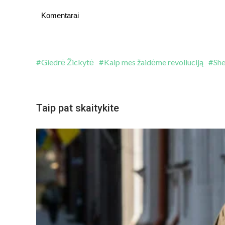
Komentarai
Giedrė Žickytė
Kaip mes žaidėme revoliuciją
She
Taip pat skaitykite