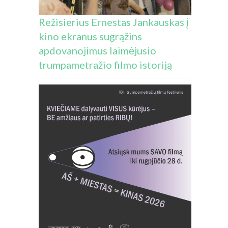
Režisierius Ernestas Jankauskas į
kino ekranus sugrąžins
apdovanojimus laimėjusio
trumpametražio filmo istoriją