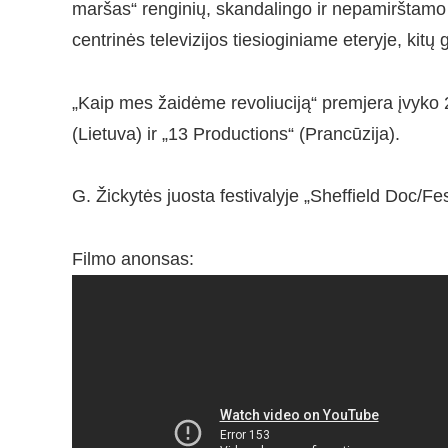
maršas“ renginių, skandalingo ir nepamirštamo
centrinės televizijos tiesioginiame eteryje, kitų
„Kaip mes žaidėme revoliuciją“ premjera įvyko 
(Lietuva) ir „13 Productions“ (Prancūzija).
G. Žickytės juosta festivalyje „Sheffield Doc/Fe
Filmo anonsas: