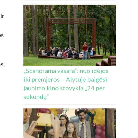
ir
os
es,
„Scanorama vasara“: nuo idėjos
iki premjeros – Alytuje baigėsi
jaunimo kino stovykla „24 per
sekundę“