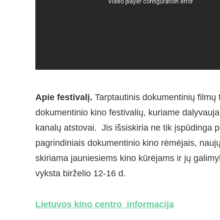
Apie festivalį.
Tarptautinis dokumentinių filmų f
dokumentinio kino festivalių, kuriame dalyvauja ir
kanalų atstovai. Jis išsiskiria ne tik įspūdinga
pagrindiniais dokumentinio kino rėmėjais, naujų
skiriama jauniesiems kino kūrėjams ir jų galimy
vyksta birželio 12-16 d.
Lietuvos kino centro informacija