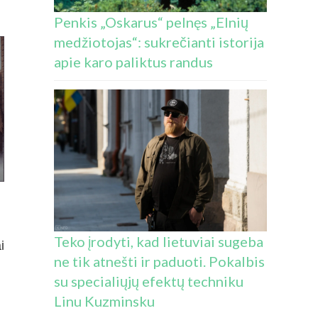
Penkis „Oskarus“ pelnęs „Elnių
medžiotojas“: sukrečianti istorija
apie karo paliktus randus
Teko įrodyti, kad lietuviai sugeba
i
ne tik atnešti ir paduoti. Pokalbis
su specialiųjų efektų techniku
Linu Kuzminsku