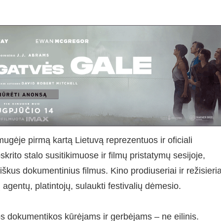
mugėje pirmą kartą Lietuvą reprezentuos ir oficiali
krito stalo susitikimuose ir filmų pristatymų sesijoje,
iškus dokumentinius filmus. Kino prodiuseriai ir režisieria
gentų, platintojų, sulaukti festivalių dėmesio.
vos dokumentikos kūrėjams ir gerbėjams – ne eilinis.