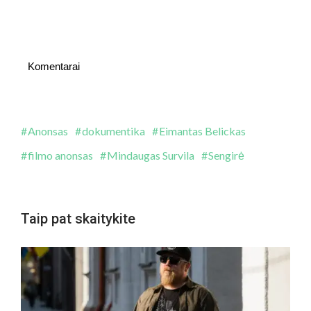
Komentarai
Anonsas
dokumentika
Eimantas Belickas
filmo anonsas
Mindaugas Survila
Sengirė
Taip pat skaitykite