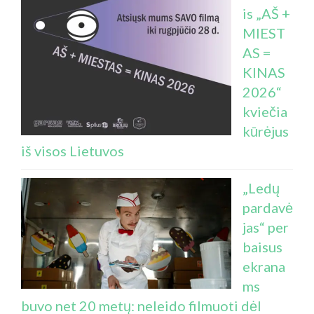
is „AŠ +
MIEST
AS =
KINAS
2026“
kviečia
kūrėjus
iš visos Lietuvos
„Ledų
pardavė
jas“ per
baisus
ekrana
ms
buvo net 20 metų: neleido filmuoti dėl