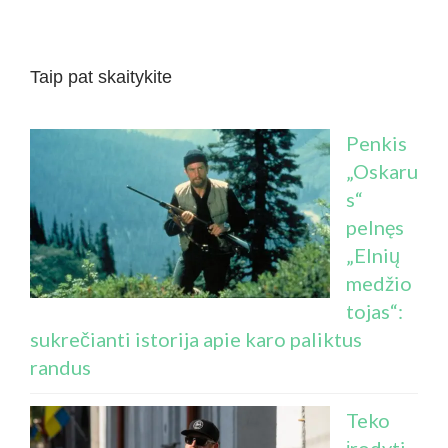
Taip pat skaitykite
Penkis
„Oskaru
s“
pelnęs
„Elnių
medžio
tojas“:
sukrečianti istorija apie karo paliktus
randus
Teko
įrodyti,