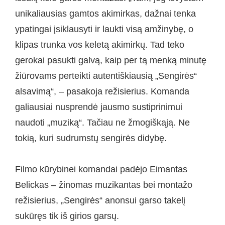
unikaliausias gamtos akimirkas, dažnai tenka
ypatingai įsiklausyti ir laukti visą amžinybę, o
klipas trunka vos keletą akimirkų. Tad teko
gerokai pasukti galvą, kaip per tą menką minutę
žiūrovams perteikti autentiškiausią „Sengirės“
alsavimą“, – pasakoja režisierius. Komanda
galiausiai nusprendė jausmo sustiprinimui
naudoti „muziką“. Tačiau ne žmogiškąją. Ne
tokią, kuri sudrumstų sengirės didybę.
Filmo kūrybinei komandai padėjo Eimantas
Belickas – žinomas muzikantas bei montažo
režisierius, „Sengirės“ anonsui garso takelį
sukūręs tik iš girios garsų.