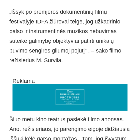
„Išsyk po premjeros dokumentinių filmų
festivalyje IDFA žiūrovai teigė, jog užkadrinio
balso ir instrumentinės muzikos nebuvimas
suteikė galimybę objektyviai patirti unikalų
buvimo sengirės gilumoj pojūtį“ , – sako filmo
režisierius M. Survila.
Reklama
Šiuo metu kino teatrus pasiekė filmo anonsas.
Anot režisieriaus, jo parengimo eigoje didžiausią
iššūkį kėlė garso montažas. „Tam, jog išvystum