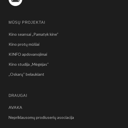
MŪSŲ PROJEKTAI
Kino seansai „Pamatyk kine“
Kino protų mūšiai
KINFO apdovanojimai
Kino studija „Mėgėjas“
„Oskarų“ belaukiant
DRAUGAI
AVAKA
Nepriklausomų prodiuserių asociacija