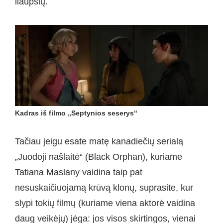
liaupsių.
Kadras iš filmo „Septynios seserys“
Tačiau jeigu esate matę kanadiečių serialą
„Juodoji našlaitė“ (Black Orphan), kuriame
Tatiana Maslany vaidina taip pat
nesuskaičiuojamą krūvą klonų, suprasite, kur
slypi tokių filmų (kuriame viena aktorė vaidina
daug veikėjų) jėga: jos visos skirtingos, vienai