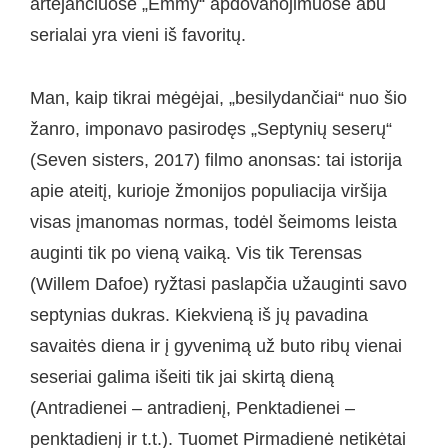
artėjančiuose „Emmy“ apdovanojimuose abu
serialai yra vieni iš favoritų.
Man, kaip tikrai mėgėjai, „besilydančiai“ nuo šio
žanro, imponavo pasirodęs „Septynių seserų“
(Seven sisters, 2017) filmo anonsas: tai istorija
apie ateitį, kurioje žmonijos populiacija viršija
visas įmanomas normas, todėl šeimoms leista
auginti tik po vieną vaiką. Vis tik Terensas
(Willem Dafoe) ryžtasi paslapčia užauginti savo
septynias dukras. Kiekvieną iš jų pavadina
savaitės diena ir į gyvenimą už buto ribų vienai
seseriai galima išeiti tik jai skirtą dieną
(Antradienei – antradienį, Penktadienei –
penktadienį ir t.t.). Tuomet Pirmadienė netikėtai