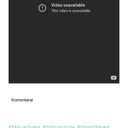
Komentarai
filmo apžvalga
filmo recenzija
Noomi Rapace