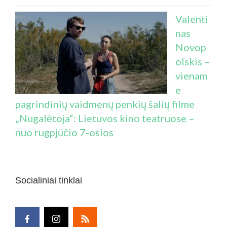
Valenti
nas
Novop
olskis –
vienam
e
pagrindinių vaidmenų penkių šalių filme
„Nugalėtoja“: Lietuvos kino teatruose –
nuo rugpjūčio 7-osios
Socialiniai tinklai