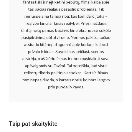
fantastiški ir neįtikėtini bebūtų, filmai kalba apie
tas pačias realaus pasaulio problemas. Tik
nenuspėjama tampa riba: kas kam daro įtaką –
realybė kinui ar kinas realybei. Prieš maždaug
šimtą metų pirmas bučinys kino ekranuose sukėlė
pasipiktinimą dėl atvirumo. Normos pakito, tačiau
atsirado kiti nepatogumai, apie kuriuos kalbėti
privalo ir kinas. Suvokimas keičiasi, scenos
atvirėja, o aš žiūriu filmus ir noriu pasidalinti savo
apžvalgomis su Tavimi. Tai nereiškia, kad visur
reikėtų tikėtis politinio aspekto. Kartais filmas
tam nepasiduoda, o kartais norisi ko nors lengvo
prie puodelio kavos.
Taip pat skaitykite