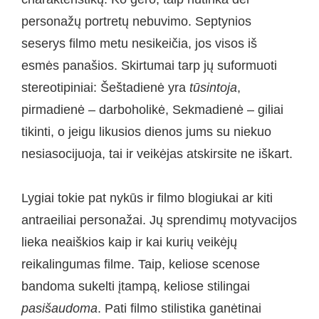
personažų portretų nebuvimo. Septynios
seserys filmo metu nesikeičia, jos visos iš
esmės panašios. Skirtumai tarp jų suformuoti
stereotipiniai: Šeštadienė yra
tūsintoja
,
pirmadienė – darboholikė, Sekmadienė – giliai
tikinti, o jeigu likusios dienos jums su niekuo
nesiasocijuoja, tai ir veikėjas atskirsite ne iškart.
Lygiai tokie pat nykūs ir filmo blogiukai ar kiti
antraeiliai personažai. Jų sprendimų motyvacijos
lieka neaiškios kaip ir kai kurių veikėjų
reikalingumas filme. Taip, keliose scenose
bandoma sukelti įtampą, keliose stilingai
pasišaudoma
. Pati filmo stilistika ganėtinai