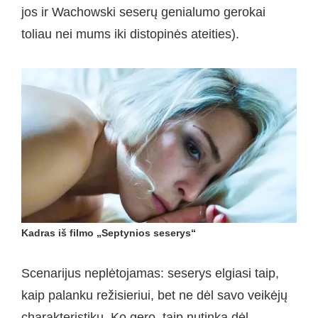
jos ir Wachowski seserų genialumo gerokai
toliau nei mums iki distopinės ateities).
Kadras iš filmo „Septynios seserys“
Scenarijus neplėtojamas: seserys elgiasi taip,
kaip palanku režisieriui, bet ne dėl savo veikėjų
charakteristikų. Ko gero, taip nutinka dėl