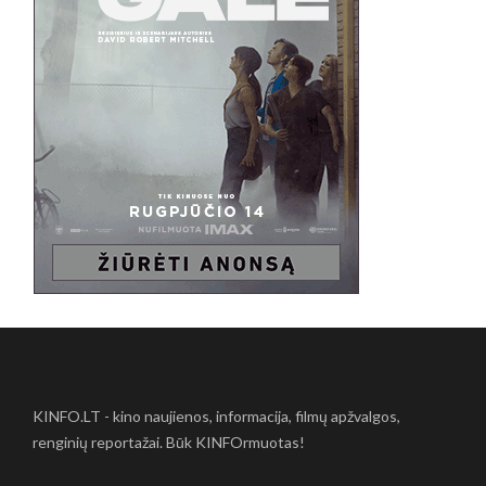
KINFO.LT - kino naujienos, informacija, filmų apžvalgos,
renginių reportažai. Būk KINFOrmuotas!