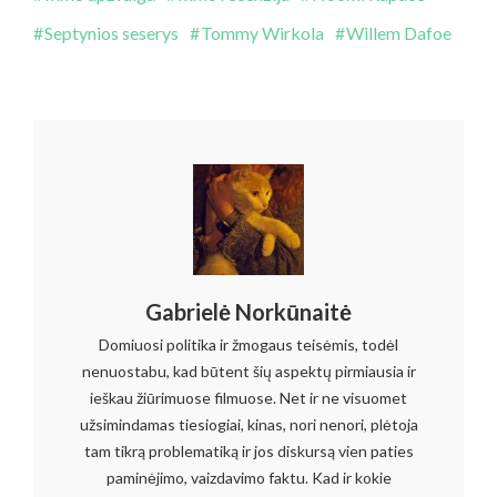
Septynios seserys
Tommy Wirkola
Willem Dafoe
Gabrielė Norkūnaitė
Domiuosi politika ir žmogaus teisėmis, todėl
nenuostabu, kad būtent šių aspektų pirmiausia ir
ieškau žiūrimuose filmuose. Net ir ne visuomet
užsimindamas tiesiogiai, kinas, nori nenori, plėtoja
tam tikrą problematiką ir jos diskursą vien paties
paminėjimo, vaizdavimo faktu. Kad ir kokie