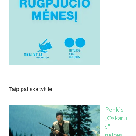
Taip pat skaitykite
Penkis
„Oskaru
s“
pelnęs