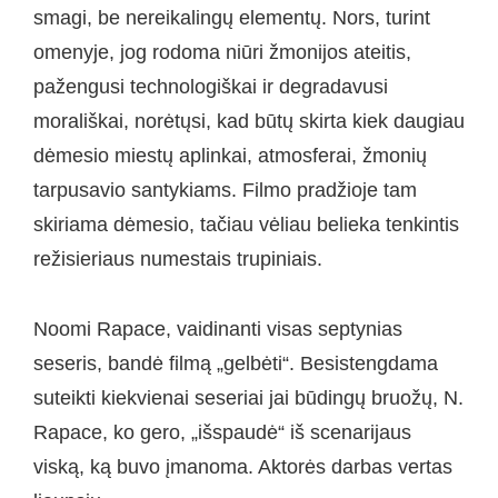
smagi, be nereikalingų elementų. Nors, turint
omenyje, jog rodoma niūri žmonijos ateitis,
pažengusi technologiškai ir degradavusi
morališkai, norėtųsi, kad būtų skirta kiek daugiau
dėmesio miestų aplinkai, atmosferai, žmonių
tarpusavio santykiams. Filmo pradžioje tam
skiriama dėmesio, tačiau vėliau belieka tenkintis
režisieriaus numestais trupiniais.
Noomi Rapace, vaidinanti visas septynias
seseris, bandė filmą „gelbėti“. Besistengdama
suteikti kiekvienai seseriai jai būdingų bruožų, N.
Rapace, ko gero, „išspaudė“ iš scenarijaus
viską, ką buvo įmanoma. Aktorės darbas vertas