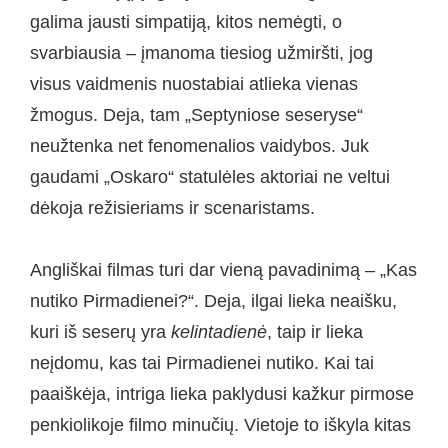
galima jausti simpatiją, kitos nemėgti, o
svarbiausia – įmanoma tiesiog užmiršti, jog
visus vaidmenis nuostabiai atlieka vienas
žmogus. Deja, tam „Septyniose seseryse“
neužtenka net fenomenalios vaidybos. Juk
gaudami „Oskaro“ statulėles aktoriai ne veltui
dėkoja režisieriams ir scenaristams.
Angliškai filmas turi dar vieną pavadinimą – „Kas
nutiko Pirmadienei?“. Deja, ilgai lieka neaišku,
kuri iš seserų yra
kelintadienė
, taip ir lieka
neįdomu, kas tai Pirmadienei nutiko. Kai tai
paaiškėja, intriga lieka paklydusi kažkur pirmose
penkiolikoje filmo minučių. Vietoje to iškyla kitas