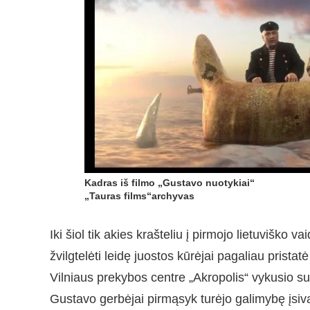
Kadras iš filmo „Gustavo nuotykiai“
„Tauras films“archyvas
Iki šiol tik akies krašteliu į pirmojo lietuviško 
žvilgtelėti leidę juostos kūrėjai pagaliau prist
Vilniaus prekybos centre „Akropolis“ vykusio su
Gustavo gerbėjai pirmąsyk turėjo galimybę įsiv