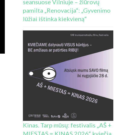
seansuose Vilniuje – žiūrovų
pamilta „Renovacija“: „Gyvenimo
lūžiai ištinka kiekvieną“
Kinas. Tarp mūsų: festivalis „AŠ +
MIESTAS = KINAS 2026“ kviečia