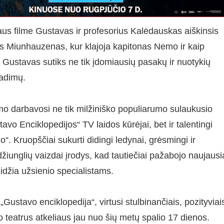
aus filme Gustavas ir profesorius Kalėdauskas aiškinsis
as Miunhauzenas, kur klajoja kapitonas Nemo ir kaip
 Gustavas sutiks ne tik įdomiausių pasakų ir nuotykių
radimų.
imo darbavosi ne tik milžiniško populiarumo sulaukusio
avo Enciklopedijos“ TV laidos kūrėjai, bet ir talentingi
“. Kruopščiai sukurti didingi ledynai, grėsmingi ir
džiunglių vaizdai įrodys, kad tautiečiai pažabojo naujausi
idžia užsienio specialistams.
„Gustavo enciklopedija“, virtusi stulbinančiais, pozityviai
no teatrus atkeliaus jau nuo šių metų spalio 17 dienos.