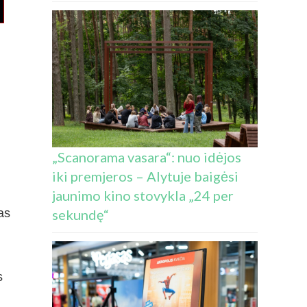
„Scanorama vasara“: nuo idėjos
iki premjeros – Alytuje baigėsi
jaunimo kino stovykla „24 per
as
sekundę“
s