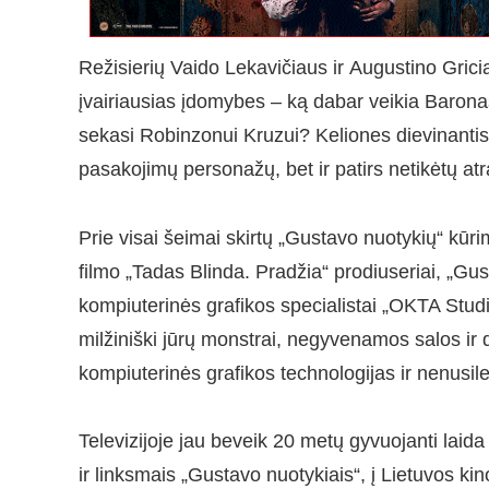
Režisierių Vaido Lekavičiaus ir Augustino Grici
įvairiausias įdomybes – ką dabar veikia Baron
sekasi Robinzonui Kruzui? Keliones dievinantis
pasakojimų personažų, bet ir patirs netikėtų at
Prie visai šeimai skirtų „Gustavo nuotykių“ kūr
filmo „Tadas Blinda. Pradžia“ prodiuseriai, „Gust
kompiuterinės grafikos specialistai „OKTA Studio
milžiniški jūrų monstrai, negyvenamos salos ir 
kompiuterinės grafikos technologijas ir nenusile
Televizijoje jau beveik 20 metų gyvuojanti laida 
ir linksmais „Gustavo nuotykiais“, į Lietuvos ki