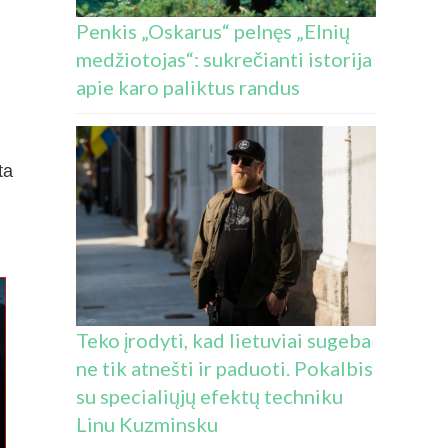
Penkis „Oskarus“ pelnęs „Elnių
medžiotojas“: sukrečianti istorija
apie karo paliktus randus
ta
Teko įrodyti, kad lietuviai sugeba
ne tik atnešti ir paduoti. Pokalbis
su specialiųjų efektų techniku
Linu Kuzminsku