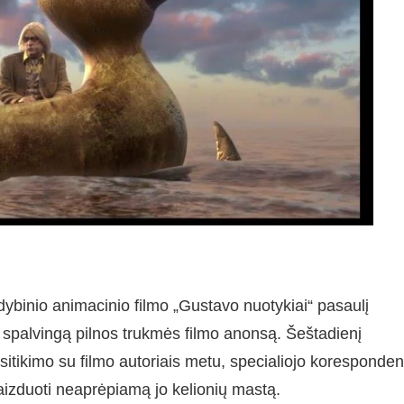
vaidybinio animacinio filmo „Gustavo nuotykiai“ pasaulį
atė spalvingą pilnos trukmės filmo anonsą. Šeštadienį
sitikimo su filmo autoriais metu, specialiojo koresponden
aizduoti neaprėpiamą jo kelionių mastą.