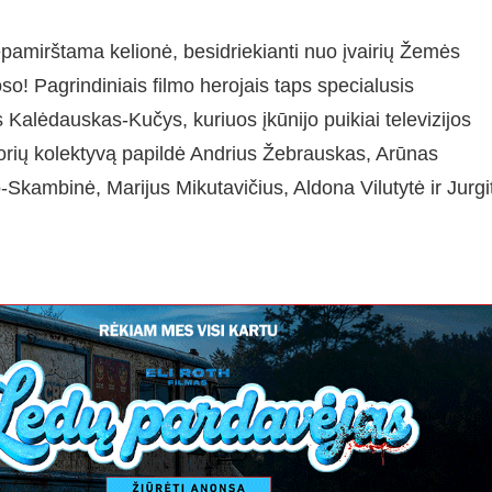
epamirštama kelionė, besidriekianti nuo įvairių Žemės
o! Pagrindiniais filmo herojais taps specialusis
Kalėdauskas-Kučys, kuriuos įkūnijo puikiai televizijos
rių kolektyvą papildė Andrius Žebrauskas, Arūnas
Skambinė, Marijus Mikutavičius, Aldona Vilutytė ir Jurgi