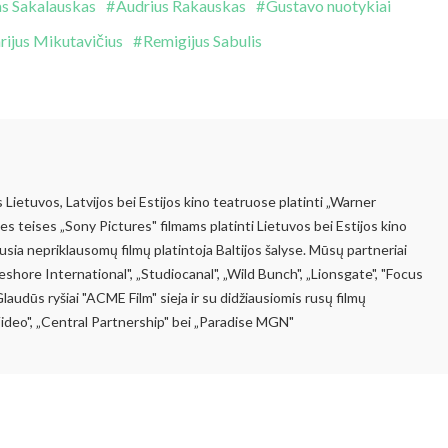
s Sakalauskas
Audrius Rakauskas
Gustavo nuotykiai
ijus Mikutavičius
Remigijus Sabulis
s Lietuvos, Latvijos bei Estijos kino teatruose platinti „Warner
ines teises „Sony Pictures" filmams platinti Lietuvos bei Estijos kino
usia nepriklausomų filmų platintoja Baltijos šalyse. Mūsų partneriai
shore International", „Studiocanal", „Wild Bunch", „Lionsgate", "Focus
Glaudūs ryšiai "ACME Film" sieja ir su didžiausiomis rusų filmų
ideo", „Central Partnership" bei „Paradise MGN"