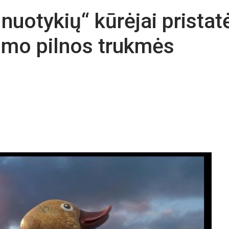
nuotykių“ kūrėjai pristat
filmo pilnos trukmės