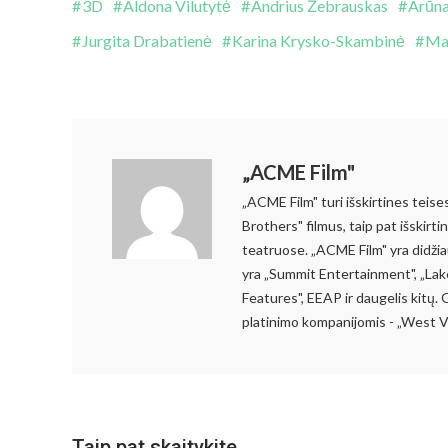
3D
Aldona Vilutytė
Andrius Žebrauskas
Arūna
Jurgita Drabatienė
Karina Krysko-Skambinė
Mar
„ACME Film"
„ACME Film" turi išskirtines teise
Brothers" filmus, taip pat išskirt
teatruose. „ACME Film" yra didžia
yra „Summit Entertainment", „Lake
Features", EEAP ir daugelis kitų. 
platinimo kompanijomis - „West V
Taip pat skaitykite