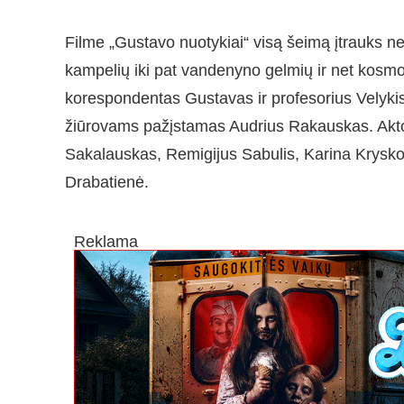
Filme „Gustavo nuotykiai“ visą šeimą įtrauks n
kampelių iki pat vandenyno gelmių ir net kosmos
korespondentas Gustavas ir profesorius Velykis 
žiūrovams pažįstamas Audrius Rakauskas. Akto
Sakalauskas, Remigijus Sabulis, Karina Krysko-
Drabatienė.
Reklama