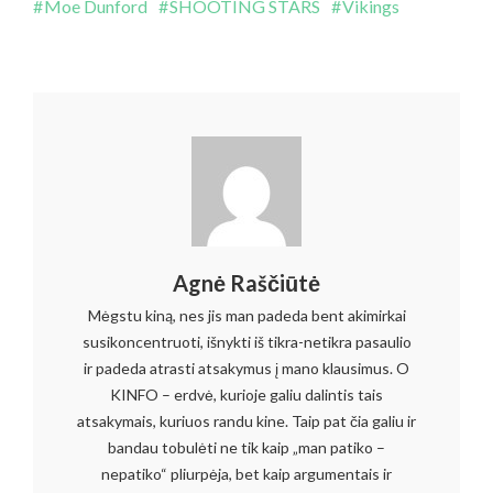
Moe Dunford
SHOOTING STARS
Vikings
Agnė Raščiūtė
Mėgstu kiną, nes jis man padeda bent akimirkai
susikoncentruoti, išnykti iš tikra-netikra pasaulio
ir padeda atrasti atsakymus į mano klausimus. O
KINFO – erdvė, kurioje galiu dalintis tais
atsakymais, kuriuos randu kine. Taip pat čia galiu ir
bandau tobulėti ne tik kaip „man patiko –
nepatiko“ pliurpėja, bet kaip argumentais ir