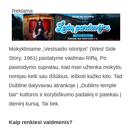
Reklama
Mokykliniame „Vestsaido istorijos“ (West Side
Story, 1961) pastatyme vaidinau Riffą. Po
pasirodymo supratau, kad man užtenka mokytis,
norėjau kelti sau iššūkius, ieškoti kažko kito. Tad
Dubline dalyvavau atrankoje į „Dublins temple
bar“ kultūros ir kūrybiškumo padalinį ir patekau į
dieninį kursą. Tai tiek.
Kaip renkiesi vaidmenis?