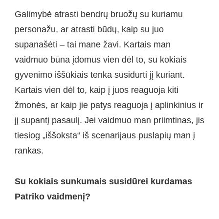
Galimybė atrasti bendrų bruožų su kuriamu
personažu, ar atrasti būdų, kaip su juo
supanašėti – tai mane žavi. Kartais man
vaidmuo būna įdomus vien dėl to, su kokiais
gyvenimo iššūkiais tenka susidurti jį kuriant.
Kartais vien dėl to, kaip į juos reaguoja kiti
žmonės, ar kaip jie patys reaguoja į aplinkinius ir
jį supantį pasaulį. Jei vaidmuo man priimtinas, jis
tiesiog „iššoksta“ iš scenarijaus puslapių man į
rankas.
Su kokiais sunkumais susidūrei kurdamas
Patriko vaidmenį?