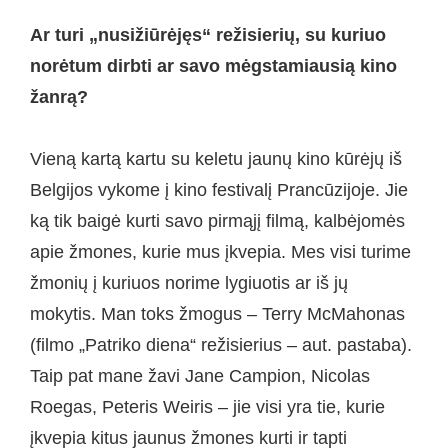
Ar turi „nusižiūrėjęs“ režisierių, su kuriuo
norėtum dirbti ar savo mėgstamiausią kino
žanrą?
Vieną kartą kartu su keletu jaunų kino kūrėjų iš
Belgijos vykome į kino festivalį Prancūzijoje. Jie
ką tik baigė kurti savo pirmąjį filmą, kalbėjomės
apie žmones, kurie mus įkvepia. Mes visi turime
žmonių į kuriuos norime lygiuotis ar iš jų
mokytis. Man toks žmogus – Terry McMahonas
(filmo „Patriko diena“ režisierius – aut. pastaba).
Taip pat mane žavi Jane Campion, Nicolas
Roegas, Peteris Weiris – jie visi yra tie, kurie
įkvepia kitus jaunus žmones kurti ir tapti