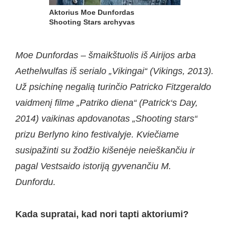
Aktorius Moe Dunfordas
Shooting Stars archyvas
Moe Dunfordas – šmaikštuolis iš Airijos arba
Aethelwulfas iš serialo „Vikingai“ (Vikings, 2013).
Už psichinę negalią turinčio Patricko Fitzgeraldo
vaidmenį filme „Patriko diena“ (Patrick‘s Day,
2014) vaikinas apdovanotas „Shooting stars“
prizu Berlyno kino festivalyje. Kviečiame
susipažinti su žodžio kišenėje neieškančiu ir
pagal Vestsaido istoriją gyvenančiu M.
Dunfordu.
Kada supratai, kad nori tapti aktoriumi?