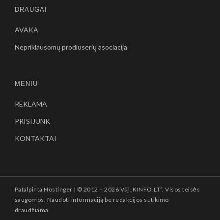
DRAUGAI
AVAKA
Nepriklausomų prodiuserių asociacija
MENIU
REKLAMA
PRISIJUNK
KONTAKTAI
Patalpinta
Hostinger
| © 2012 –
2026 VšĮ „KINFO.LT“. Visos teisės
saugomos. Naudoti informaciją be redakcijos sutikimo
draudžiama.