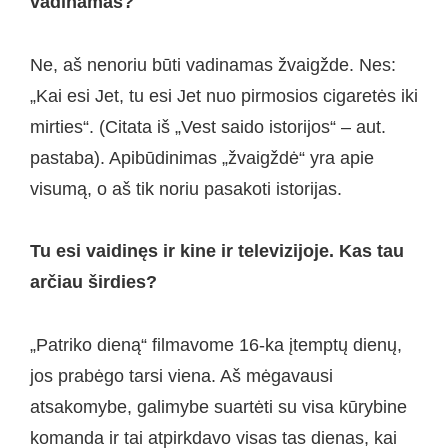
vadinamas?
Ne, aš nenoriu būti vadinamas žvaigžde. Nes:
„Kai esi Jet, tu esi Jet nuo pirmosios cigaretės iki
mirties“. (Citata iš „Vest saido istorijos“ – aut.
pastaba). Apibūdinimas „žvaigždė“ yra apie
visumą, o aš tik noriu pasakoti istorijas.
Tu esi vaidinęs ir kine ir televizijoje. Kas tau
arčiau širdies?
„Patriko dieną“ filmavome 16-ka įtemptų dienų,
jos prabėgo tarsi viena. Aš mėgavausi
atsakomybe, galimybe suartėti su visa kūrybine
komanda ir tai atpirkdavo visas tas dienas, kai