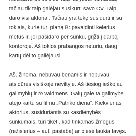
tačiau tik taip galėjau susikurti savo CV. Taip
daro visi aktoriai. Tačiau yra tekę susidurti ir su
tokiais, kurie turi planą B: pavaidinti kelerius
metus ir, jei pasidaro per sunku, grįžti į darbą
kontoroje. Aš tokios prabangos neturiu, daug
kartų dėl to gailėjausi.
Aš, žinoma, nebuvau benamis ir nebuvau
atsidūręs visiškoje neviltyje. Aš tiesiog ieškojau
galimybių ir
to
vaidmens. Galų gale ta galimybė
atėjo kartu su filmu „Patriko diena“. Kiekvienas
aktorius, susiduriantis su kasdienybės
sunkumais, turi tikėti, kad tinkamas žmogus
(režisierius – aut. pastaba) ar pjesė laukia tavęs.