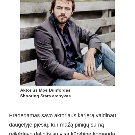
Aktorius Moe Dunfordas
Shooting Stars archyvas
Pradėdamas savo aktoriaus karjerą vaidinau
daugelyje pjesių, kur mažą pinigų sumą
reikėdavo dalintis su visa kūrybine komanda,