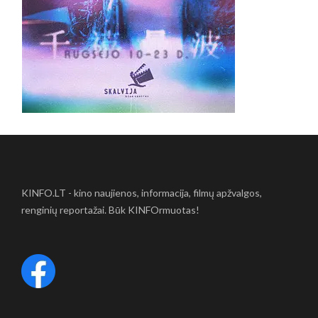
KINFO.LT - kino naujienos, informacija, filmų apžvalgos,
renginių reportažai. Būk KINFOrmuotas!