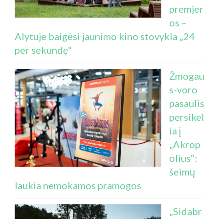
premjer
os –
Alytuje baigėsi jaunimo kino stovykla „24
per sekundę“
Žmogau
s-voro
pasaulis
persikel
ia į
„Akrop
olius“:
šeimų
laukia nemokamos pramogos
„Sidabr