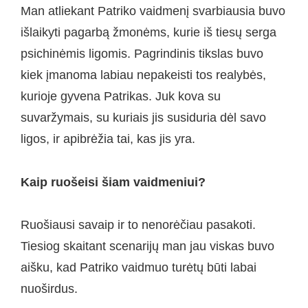
Man atliekant Patriko vaidmenį svarbiausia buvo
išlaikyti pagarbą žmonėms, kurie iš tiesų serga
psichinėmis ligomis. Pagrindinis tikslas buvo
kiek įmanoma labiau nepakeisti tos realybės,
kurioje gyvena Patrikas. Juk kova su
suvaržymais, su kuriais jis susiduria dėl savo
ligos, ir apibrėžia tai, kas jis yra.
Kaip ruošeisi šiam vaidmeniui?
Ruošiausi savaip ir to nenorėčiau pasakoti.
Tiesiog skaitant scenarijų man jau viskas buvo
aišku, kad Patriko vaidmuo turėtų būti labai
nuoširdus.