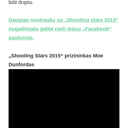
būti drąsiu.
Daugiau nuotraukų su „Shooting stars 2015“
nugalėtojais galite rasti mūsų „Facebook“
paskyroje.
„Shooting Stars 2015“ prizininkas Moe
Dunfordas