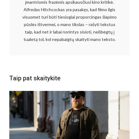
įmantriomis frazėmis apsikausčiusi kino kritikė.
Alfredas Hitchcockas yra pasakęs, kad filmo ilgis
visuomet turi būti tiesiogiai proporcingas šlapimo
pūslės ištvermei, o mano tikslas – rašyti tekstus
taip, kad net ir labai norintys sisioti, neišbėgtų į
tualetą tol, kol nepabaigtų skaityti mano teksto.
Taip pat skaitykite