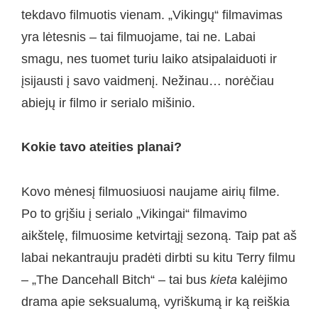
tekdavo filmuotis vienam. „Vikingų“ filmavimas
yra lėtesnis – tai filmuojame, tai ne. Labai
smagu, nes tuomet turiu laiko atsipalaiduoti ir
įsijausti į savo vaidmenį. Nežinau… norėčiau
abiejų ir filmo ir serialo mišinio.
Kokie tavo ateities planai?
Kovo mėnesį filmuosiuosi naujame airių filme.
Po to grįšiu į serialo „Vikingai“ filmavimo
aikštelę, filmuosime ketvirtąjį sezoną. Taip pat aš
labai nekantrauju pradėti dirbti su kitu Terry filmu
– „The Dancehall Bitch“ – tai bus
kieta
kalėjimo
drama apie seksualumą, vyriškumą ir ką reiškia