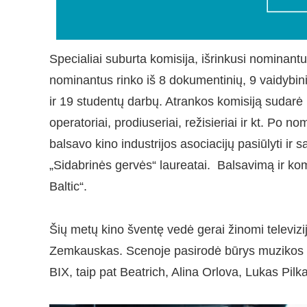
Specialiai suburta komisija, išrinkusi nominantu
nominantus rinko iš 8 dokumentinių, 9 vaidyb
ir 19 studentų darbų. Atrankos komisiją sudarė 11
operatoriai, prodiuseriai, režisieriai ir kt. P
balsavo kino industrijos asociacijų pasiūlyti ir 
„Sidabrinės gervės“ laureatai. Balsavimą ir ko
Baltic“.
Šių metų kino šventę vedė gerai žinomi televiz
Zemkauskas. Scenoje pasirodė būrys muzikos at
BIX, taip pat Beatrich, Alina Orlova, Lukas Pil