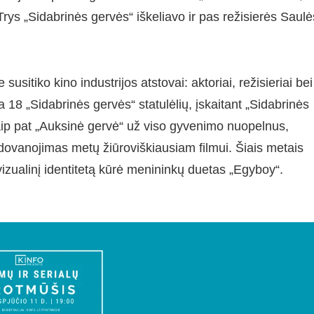
Trys „Sidabrinės gervės“ iškeliavo ir pas režisierės Saulė
tiko kino industrijos atstovai: aktoriai, režisieriai bei
nta 18 „Sidabrinės gervės“ statulėlių, įskaitant „Sidabrinės
taip pat „Auksinė gervė“ už viso gyvenimo nuopelnus,
apdovanojimas metų žiūroviškiausiam filmui. Šiais metais
vizualinį identitetą kūrė menininkų duetas „Egyboy“.