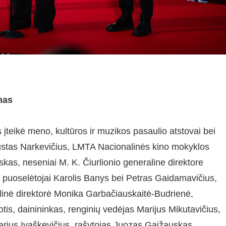
mas
teikė meno, kultūros ir muzikos pasaulio atstovai bei
Justas Narkevičius, LMTA Nacionalinės kino mokyklos
as, neseniai M. K. Čiurlionio generaline direktore
do puoselėtojai Karolis Banys bei Petras Gaidamavičius,
inė direktorė Monika Garbačiauskaitė-Budrienė,
iotis, dainininkas, renginių vedėjas Marijus Mikutavičius,
Marius Ivaškevičius, rašytojas Juozas Gaižauskas,