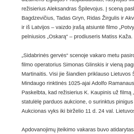
režisierius Aleksandras Špilevojus. Į sceną pas
Bagdzevičius, Tadas Gryn, Ridas Žirgulis ir Akvi
ir iš Latvijos – vaizdo įrašą atsiuntė filmo „Pot
pelniusios „Oskarą“ – prodiuseris Matiss Kaža.
„Sidabrinės gervės“ scenoje vakaro metu pasirod
filmo operatorius Simonas Glinskis ir vieną pag
Martinaitis. Visi jie šiandien priklauso Lietuvo
Mindaugo rinktinės 1025-ajai Adolfo Ramanaus
Paskelbta, kad režisierius K. Kaupinis už filmą
statulėlę parduos aukcione, o surinktus pinigus
Aukcionas vyks iki birželio 11 d. 24 val. Lietuv
Apdovanojimų įteikimo vakaras buvo atidarytas n