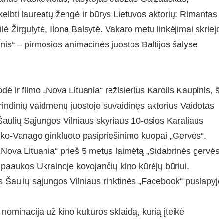
kelbti laureatų žengė ir būrys Lietuvos aktorių: Rimantas
lė Žirgulytė, Ilona Balsytė. Vakaro metu linkėjimai skriej
vynis“ – pirmosios animacinės juostos Baltijos šalyse
ė ir filmo „Nova Lituania“ režisierius Karolis Kaupinis, š
rindinių vaidmenų juostoje suvaidinęs aktorius Vaidotas
s Šaulių Sąjungos Vilniaus skyriaus 10-osios Karaliaus
ko-Vanago ginkluoto pasipriešinimo kuopai „Gervės“.
 „Nova Lituania“ prieš 5 metus laimėtą „Sidabrinės gervės
 paaukos Ukrainoje kovojančių kino kūrėjų būriui.
os Šaulių sąjungos Vilniaus rinktinės „Facebook“ puslapyj
ominacija už kino kultūros sklaidą, kurią įteikė