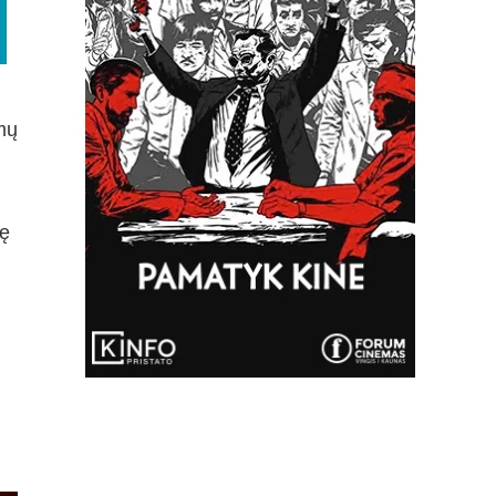
mų
vę