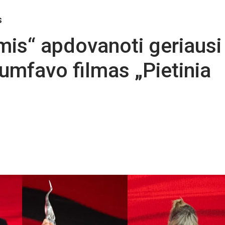
s
mis“ apdovanoti geriausi
iumfavo filmas „Pietinia