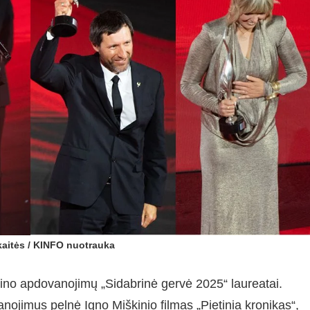
aitės / KINFO nuotrauka
kino apdovanojimų „Sidabrinė gervė 2025“ laureatai.
anojimus pelnė Igno Miškinio filmas „Pietinia kronikas“,