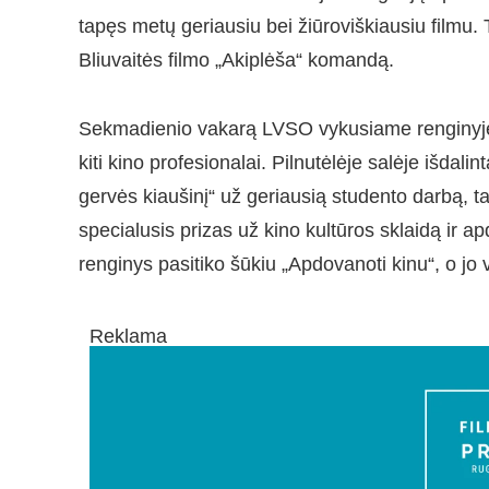
tapęs metų geriausiu bei žiūroviškiausiu filmu. 
Bliuvaitės filmo „Akiplėša“ komandą.
Sekmadienio vakarą LVSO vykusiame renginyje susi
kiti kino profesionalai. Pilnutėlėje salėje išdali
gervės kiaušinį“ už geriausią studento darbą, 
specialusis prizas už kino kultūros sklaidą ir 
renginys pasitiko šūkiu „Apdovanoti kinu“, o jo 
Reklama