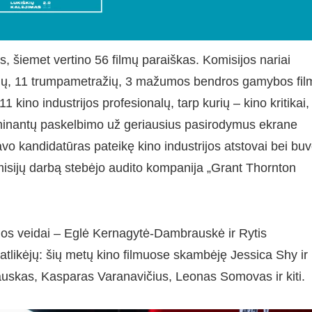
s, šiemet vertino 56 filmų paraiškas. Komisijos nariai
inių, 11 trumpametražių, 3 mažumos bendros gamybos fil
 kino industrijos profesionalų, tarp kurių – kino kritikai,
o nominantų paskelbimo už geriausius pasirodymus ekrane
savo kandidatūras pateikę kino industrijos atstovai bei bu
misijų darbą stebėjo audito kompanija „Grant Thornton
ijos veidai – Eglė Kernagytė-Dambrauskė ir Rytis
likėjų: šių metų kino filmuose skambėję Jessica Shy ir
kauskas, Kasparas Varanavičius, Leonas Somovas ir kiti.