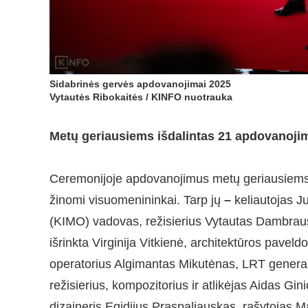
Sidabrinės gervės apdovanojimai 2025
Vytautės Ribokaitės / KINFO nuotrauka
Metų geriausiems išdalintas 21 apdovanoji
Ceremonijoje apdovanojimus metų geriausiems į
žinomi visuomenininkai. Tarp jų
–
keliautojas 
(KIMO) vadovas, režisierius Vytautas Dambrausk
išrinkta Virginija Vitkienė, architektūros pavel
operatorius Algimantas Mikutėnas, LRT general
režisierius, kompozitorius ir atlikėjas Aidas Gin
dizaineris Egidijus Praspaliauskas, rašytojas 