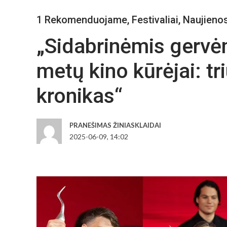
1 Rekomenduojame
,
Festivaliai
,
Naujieno
„Sidabrinėmis gervė
metų kino kūrėjai: tr
kronikas“
PRANEŠIMAS ŽINIASKLAIDAI
2025-06-09, 14:02