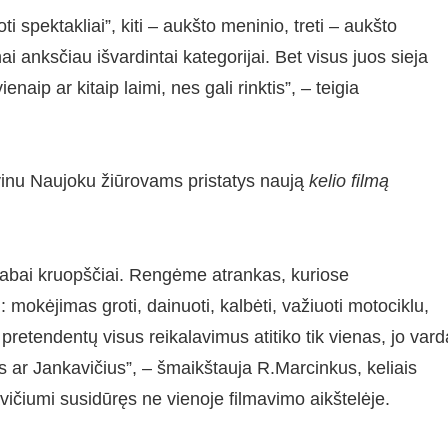
ti spektakliai”, kiti – aukšto meninio, treti – aukšto
enai anksčiau išvardintai kategorijai. Bet visus juos sieja
ienaip ar kitaip laimi, nes gali rinktis”, – teigia
ilvinu Naujoku žiūrovams pristatys naują
kelio filmą
 labai kruopščiai. Rengėme atrankas, kuriose
mokėjimas groti, dainuoti, kalbėti, važiuoti motociklu,
0 pretendentų visus reikalavimus atitiko tik vienas, jo var
 ar Jankavičius”, – šmaikštauja R.Marcinkus, keliais
ičiumi susidūręs ne vienoje filmavimo aikštelėje.