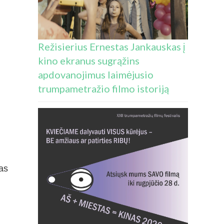
Režisierius Ernestas Jankauskas į
kino ekranus sugrąžins
apdovanojimus laimėjusio
trumpametražio filmo istoriją
das