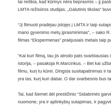
tai reiškia, kad kūrinys nėra beprasmis – jį pas
LMTA režisūros studijas. „Galutinis tikslas“ buv
“Jį filmuoti pradėjau įstojęs į LMTA ir taip sut
mano gyvenimo metų įprasminimas”, – sako R.M
filmas “Ekspermenas” praėjusiais metais taip p
“Kai kuri filmą, tau jis atrodo pats svarbiausias
istorija, – pasakoja R.Marcinkus. – Bet kai užbai
filmu, kurį tu kūrei. Dingsta susitapatinimas ir
yra tas, kurį kuri dabar. O dar svarbesnis bus tas
Tai, kad šiemet dėl prestižinio “Sidabrinės garvė
nuomone, yra ir aplinkybių sutapimas, ir pagyvė