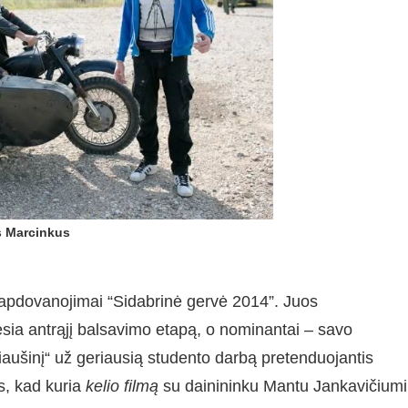
s Marcinkus
o apdovanojimai “Sidabrinė gervė 2014”. Juos
ęsia antrąjį balsavimo etapą, o nominantai – savo
kiaušinį“ už geriausią studento darbą pretenduojantis
s, kad kuria
kelio filmą
su dainininku Mantu Jankavičiumi