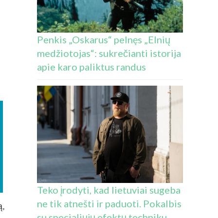
Penkis „Oskarus“ pelnęs „Elnių
medžiotojas“: sukrečianti istorija
apie karo paliktus randus
Teko įrodyti, kad lietuviai sugeba
ne tik atnešti ir paduoti. Pokalbis
ą,
su specialiųjų efektų techniku