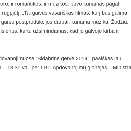
moro, ir romantikos, ir muzikos, buvo kuriamas pagal
rugpjūtį. „Tai gaivus vasariškas filmas, kurį bus galima
r garso postprodukcijos darbai, kuriama muzika. Žodžiu,
žisierius, kartu užsimindamas, kad jo galvoje kirba ir
 apdovanojimuose “Sidabrinė gervė 2014”, paaiškės jau
ja – 18.30 val. per LRT. Apdovanojimų globėjas – Ministr