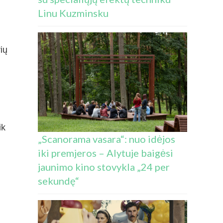
Linu Kuzminsku
ių
ik
„Scanorama vasara“: nuo idėjos
iki premjeros – Alytuje baigėsi
jaunimo kino stovykla „24 per
sekundę“