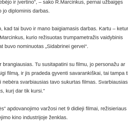
tebėjo ir įvertino”, – sako R.Marcinkus, pernai užbaigęs
o jo diplominis darbas.
apo, kad tai buvo ir mano baigiamasis darbas. Kartu – ketur
arcinkus, kurio režisuotas trumpametražis vaidybinis
at buvo nominuotas „Sidabrinei gervei“.
 ir brangiausias. Tu susitapatini su filmu, jo personažu ar
gi filmą, ir jis pradeda gyventi savarankiškai, tai tampa t
 tai nebėra svarbiausias tavo sukurtas filmas. Svarbiausias
, kurį dar tik kursi.”
s” apdovanojimo varžosi net 9 didieji filmai, režisieriaus
jimo kino industrijoje ženklas.