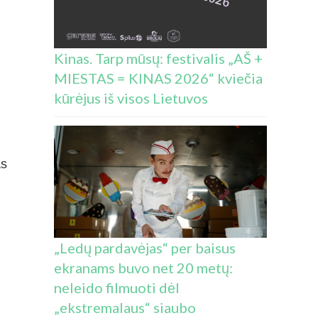
Kinas. Tarp mūsų: festivalis „AŠ +
MIESTAS = KINAS 2026“ kviečia
kūrėjus iš visos Lietuvos
as
„Ledų pardavėjas“ per baisus
ekranams buvo net 20 metų:
neleido filmuoti dėl
„ekstremalaus“ siaubo