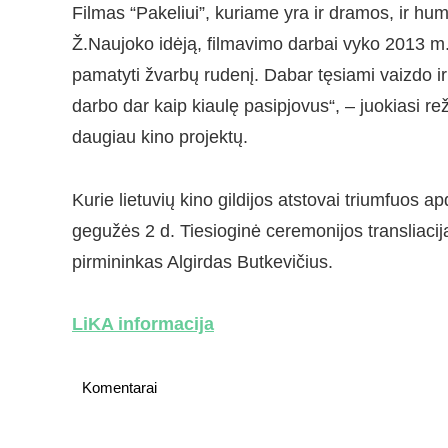
Filmas “Pakeliui”, kuriame yra ir dramos, ir hu
Ž.Naujoko idėją, filmavimo darbai vyko 2013 m. 
pamatyti žvarbų rudenį. Dabar tęsiami vaizdo i
darbo dar kaip kiaulę pasipjovus“, – juokiasi re
daugiau kino projektų.
Kurie lietuvių kino gildijos atstovai triumfuos
gegužės 2 d. Tiesioginė ceremonijos transliaci
pirmininkas Algirdas Butkevičius.
LiKA informacija
Komentarai