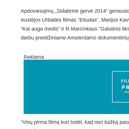
Apdovanojimų „Sidabrinė gervė 2014“ geriausio
Austėjos Urbaitės filmas “Etiudas”, Marijos Ka
“Kai auga medis” ir R.Marcinkaus “Galutinis tik
darbu prestižiniame Amsterdamo dokumentinių fi
Reklama
“Visų pirma filmą kuri todėl, kad nori kažką pasak