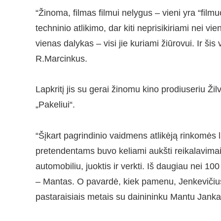
“Žinoma, filmas filmui nelygus – vieni yra “filmuo
techninio atlikimo, dar kiti neprisikiriami nei vi
vienas dalykas – visi jie kuriami žiūrovui. Ir šis v
R.Marcinkus.
Lapkritį jis su gerai žinomu kino prodiuseriu Ž
„Pakeliui“.
“Šįkart pagrindinio vaidmens atlikėją rinkomės
pretendentams buvo keliami aukšti reikalavimai: 
automobiliu, juoktis ir verkti. Iš daugiau nei 10
– Mantas. O pavardė, kiek pamenu, Jenkevičius
pastaraisiais metais su dainininku Mantu Jankav