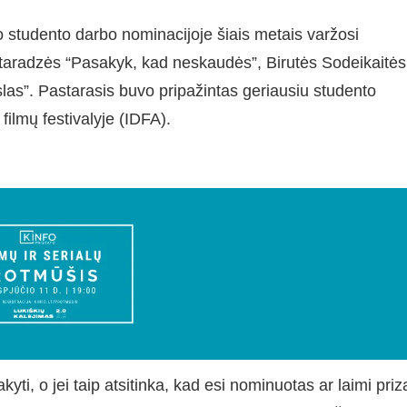
 studento darbo nominacijoje šiais metais varžosi
vtaradzės “Pasakyk, kad neskaudės”, Birutės Sodeikaitės
slas”. Pastarasis buvo pripažintas geriausiu studento
lmų festivalyje (IDFA).
yti, o jei taip atsitinka, kad esi nominuotas ar laimi priz