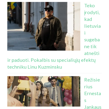
Teko
įrodyti,
kad
lietuvia
i
sugeba
ne tik
atnešti
ir paduoti. Pokalbis su specialiųjų efektų
techniku Linu Kuzminsku
Režisie
rius
Ernesta
s
Jankaus