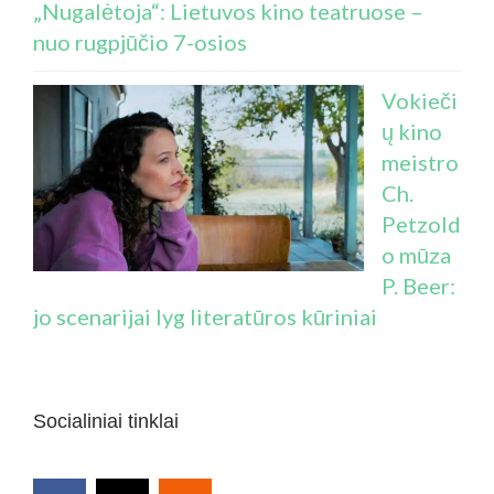
„Nugalėtoja“: Lietuvos kino teatruose –
nuo rugpjūčio 7-osios
Vokieči
ų kino
meistro
Ch.
Petzold
o mūza
P. Beer:
jo scenarijai lyg literatūros kūriniai
Socialiniai tinklai