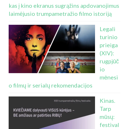
kas į kino ekranus sugrąžins apdovanojimus
laimėjusio trumpametražio filmo istoriją
Legali
turinio
prieiga
(XIV):
rugpjūč
io
mėnesi
o filmų ir serialų rekomendacijos
Kinas.
Tarp
mūsų:
festival