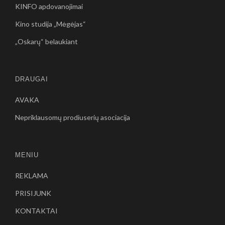
KINFO apdovanojimai
Kino studija „Mėgėjas“
„Oskarų“ belaukiant
DRAUGAI
AVAKA
Nepriklausomų prodiuserių asociacija
MENIU
REKLAMA
PRISIJUNK
KONTAKTAI