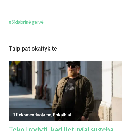
Sidabrinė gervė
Taip pat skaitykite