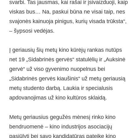
svarbi. Tas jausmas, kai rašai ir įsivaizduoji, kaip
viskas bus… Na, paskui būna ne visai taip, nes
svajonės kainuoja pinigus, kurių visada trūksta“,
– šypsosi vedėjas.
Į geriausių šių metų kino kūrėjų rankas nutūps
net 19 „Sidabrinės gervės“ statulėlių ir „Auksinė
gervė“ už viso gyvenimo nuopelnus bei
„Sidabrinės gervės kiaušinis“ už metų geriausią
metų studento darbą. Laukia ir specialusis
apdovanojimas už kino kultūros sklaidą.
Metų geriausius gegužės mėnesį rinko kino
bendruomenė – kino industrijos asociacijų
pasiūlyti bei savo kandidatūras pateikę kino