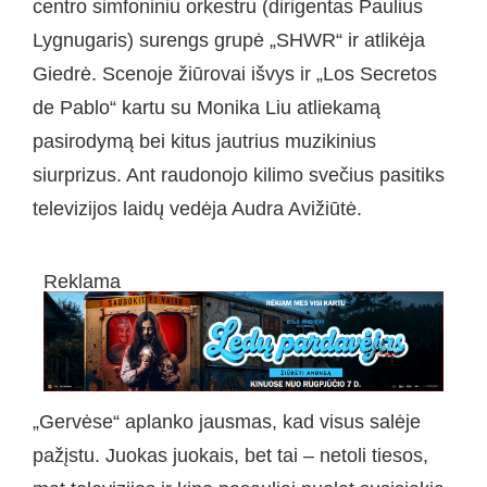
centro simfoniniu orkestru (dirigentas Paulius
Lygnugaris) surengs grupė „SHWR“ ir atlikėja
Giedrė. Scenoje žiūrovai išvys ir „Los Secretos
de Pablo“ kartu su Monika Liu atliekamą
pasirodymą bei kitus jautrius muzikinius
siurprizus. Ant raudonojo kilimo svečius pasitiks
televizijos laidų vedėja Audra Avižiūtė.
Reklama
„Gervėse“ aplanko jausmas, kad visus salėje
pažįstu. Juokas juokais, bet tai – netoli tiesos,