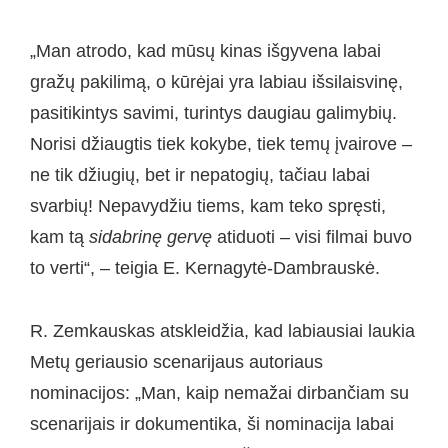
„Man atrodo, kad mūsų kinas išgyvena labai
gražų pakilimą, o kūrėjai yra labiau išsilaisvinę,
pasitikintys savimi, turintys daugiau galimybių.
Norisi džiaugtis tiek kokybe, tiek temų įvairove –
ne tik džiugių, bet ir nepatogių, tačiau labai
svarbių! Nepavydžiu tiems, kam teko spręsti,
kam tą
sidabrinę gervę
atiduoti – visi filmai buvo
to verti“, – teigia E. Kernagytė-Dambrauskė.
R. Zemkauskas atskleidžia, kad labiausiai laukia
Metų geriausio scenarijaus autoriaus
nominacijos: „Man, kaip nemažai dirbančiam su
scenarijais ir dokumentika, ši nominacija labai