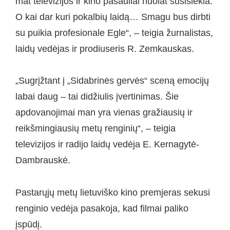
mat televizijos ir kino pasauliai nuolat susisiekia.
O kai dar kuri pokalbių laidą… Smagu bus dirbti
su puikia profesionale Egle“, – teigia žurnalistas,
laidų vedėjas ir prodiuseris R. Zemkauskas.
„Sugrįžtant į „Sidabrinės gervės“ sceną emocijų
labai daug – tai didžiulis įvertinimas. Šie
apdovanojimai man yra vienas gražiausių ir
reikšmingiausių metų renginių“, – teigia
televizijos ir radijo laidų vedėja E. Kernagytė-
Dambrauskė.
Pastarųjų metų lietuviško kino premjeras sekusi
renginio vedėja pasakoja, kad filmai paliko
įspūdį.