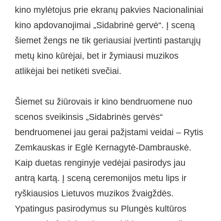
kino mylėtojus prie ekranų pakvies Nacionaliniai
kino apdovanojimai „Sidabrinė gervė“. Į sceną
šiemet žengs ne tik geriausiai įvertinti pastarųjų
metų kino kūrėjai, bet ir žymiausi muzikos
atlikėjai bei netikėti svečiai.
Šiemet su žiūrovais ir kino bendruomene nuo
scenos sveikinsis „Sidabrinės gervės“
bendruomenei jau gerai pažįstami veidai – Rytis
Zemkauskas ir Eglė Kernagytė-Dambrauskė.
Kaip duetas renginyje vedėjai pasirodys jau
antrą kartą. Į sceną ceremonijos metu lips ir
ryškiausios Lietuvos muzikos žvaigždės.
Ypatingus pasirodymus su Plungės kultūros