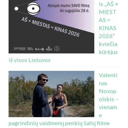
is „AŠ +
MIEST
AS =
KINAS
2026“
kviečia
kūrėjus
iš visos Lietuvos
Valenti
nas
Novop
olskis –
vienam
e
pagrindinių vaidmenų penkių šalių filme