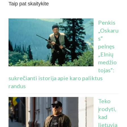
Taip pat skaitykite
Penkis
„Oskaru
s“
pelnęs
„Elnių
medžio
tojas“:
sukrečianti istorija apie karo paliktus
randus
Teko
įrodyti,
kad
lietuvia