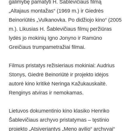
galimybę pamatyti H. Šablevičiaus filmą
„Altajaus montažas“ (1969 m.) ir Giedrės
Beinoriūtės „Vulkanovka. Po didžiojo kino“ (2005
m.). Likusias H. Šablevičiaus filmų peržiūras
lydės jo mokinių Igno Jonyno ir Ramūno
Greičiaus trumpametražiai filmai.
Filmus pristatys režisieriaus mokiniai: Audrius
Stonys, Giedrė Beinoriūtė ir projekto idėjos
autorė kino kritikė Neringa Kažukauskaitė.
Renginys atviras ir nemokamas.
Lietuvos dokumentinio kino klasiko Henriko
Šablevičiaus archyvo pristatymas – tęstinio
projekto „Atsiveriantys „Meno avilio“ archyvai“