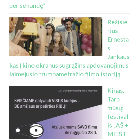
per sekundę“
Režisie
rius
Ernesta
s
Jankaus
kas į kino ekranus sugrąžins apdovanojimus
laimėjusio trumpametražio filmo istoriją
Kinas.
Tarp
mūsų:
festival
is „AŠ +
MIEST