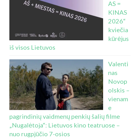
AS =
KINAS
2026“
kviečia
kūrėjus
iš visos Lietuvos
Valenti
nas
Novop
olskis –
vienam
e
pagrindinių vaidmenų penkių šalių filme
„Nugalėtoja“: Lietuvos kino teatruose –
nuo rugpjūčio 7-osios