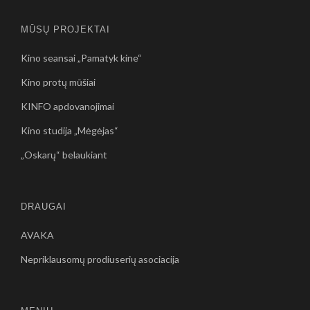
MŪSŲ PROJEKTAI
Kino seansai „Pamatyk kine“
Kino protų mūšiai
KINFO apdovanojimai
Kino studija „Mėgėjas“
„Oskarų“ belaukiant
DRAUGAI
AVAKA
Nepriklausomų prodiuserių asociacija