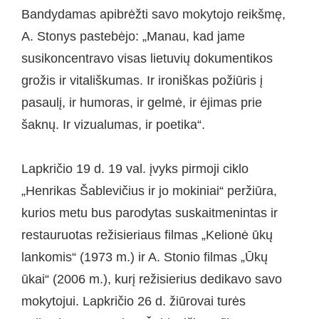
Bandydamas apibrėžti savo mokytojo reikšmę,
A. Stonys pastebėjo: „Manau, kad jame
susikoncentravo visas lietuvių dokumentikos
grožis ir vitališkumas. Ir ironiškas požiūris į
pasaulį, ir humoras, ir gelmė, ir ėjimas prie
šaknų. Ir vizualumas, ir poetika“.
Lapkričio 19 d. 19 val. įvyks pirmoji ciklo
„Henrikas Šablevičius ir jo mokiniai“ peržiūra,
kurios metu bus parodytas suskaitmenintas ir
restauruotas režisieriaus filmas „Kelionė ūkų
lankomis“ (1973 m.) ir A. Stonio filmas „Ūkų
ūkai“ (2006 m.), kurį režisierius dedikavo savo
mokytojui. Lapkričio 26 d. žiūrovai turės