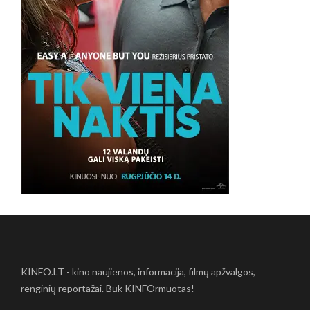
KINFO.LT - kino naujienos, informacija, filmų apžvalgos,
renginių reportažai. Būk KINFOrmuotas!