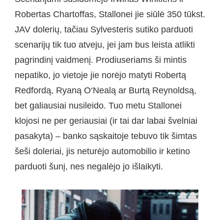
Robertas Chartoffas, Stallonei jie siūlė 350 tūkst.
JAV dolerių, tačiau Sylvesteris sutiko parduoti
scenarijų tik tuo atveju, jei jam bus leista atlikti
pagrindinį vaidmenį. Prodiuseriams ši mintis
nepatiko, jo vietoje jie norėjo matyti Robertą
Redfordą, Ryaną O‘Nealą ar Burtą Reynoldsą,
bet galiausiai nusileido. Tuo metu Stallonei
klojosi ne per geriausiai (ir tai dar labai švelniai
pasakyta) – banko sąskaitoje tebuvo tik šimtas
šeši doleriai, jis neturėjo automobilio ir ketino
parduoti šunį, nes negalėjo jo išlaikyti.