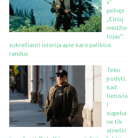
s“
pelnęs
„Elnių
medžio
tojas“:
sukrečianti istorija apie karo paliktus
randus
Teko
įrodyti,
kad
lietuvia
i
sugeba
ne tik
atnešti