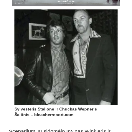
Sylvesteris Stallone ir Chuckas Wepneris
Šaltinis – bleacherreport.com
Scenarijumi susidomėjo Irwinas Winkleris ir