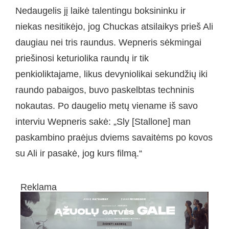
Nedaugelis jį laikė talentingu boksininku ir
niekas nesitikėjo, jog Chuckas atsilaikys prieš Ali
daugiau nei tris raundus. Wepneris sėkmingai
priešinosi keturiolika raundų ir tik
penkioliktajame, likus devyniolikai sekundžių iki
raundo pabaigos, buvo paskelbtas techninis
nokautas. Po daugelio metų viename iš savo
interviu Wepneris sakė: „Sly [Stallone] man
paskambino praėjus dviems savaitėms po kovos
su Ali ir pasakė, jog kurs filmą.“
Reklama