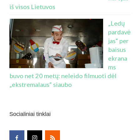
iš visos Lietuvos
„Ledų
pardavė
jas“ per
baisus
ekrana
ms
buvo net 20 metų: neleido filmuoti dėl
„ekstremalaus“ siaubo
Socialiniai tinklai