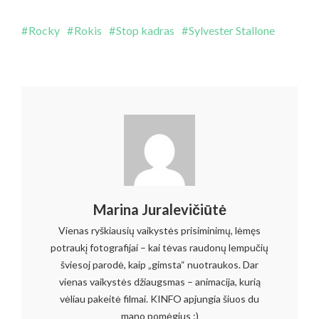
Rocky
Rokis
Stop kadras
Sylvester Stallone
Marina Juralevičiūtė
Vienas ryškiausių vaikystės prisiminimų, lėmęs
potraukį fotografijai – kai tėvas raudonų lempučių
šviesoj parodė, kaip „gimsta“ nuotraukos. Dar
vienas vaikystės džiaugsmas – animacija, kurią
vėliau pakeitė filmai. KINFO apjungia šiuos du
mano pomėgius :)