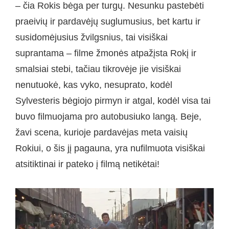
– čia Rokis bėga per turgų. Nesunku pastebėti
praeivių ir pardavėjų suglumusius, bet kartu ir
susidomėjusius žvilgsnius, tai visiškai
suprantama – filme žmonės atpažįsta Rokį ir
smalsiai stebi, tačiau tikrovėje jie visiškai
nenutuokė, kas vyko, nesuprato, kodėl
Sylvesteris bėgiojo pirmyn ir atgal, kodėl visa tai
buvo filmuojama pro autobusiuko langą. Beje,
žavi scena, kurioje pardavėjas meta vaisių
Rokiui, o šis jį pagauna, yra nufilmuota visiškai
atsitiktinai ir pateko į filmą netikėtai!