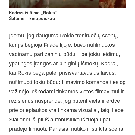
Kadras iš filmo „Rokis“
Šaltinis – kinopoisk.ru
Įdomu, jog dauguma Rokio treniruočių scenų,
kur jis bėgioja Filadelfijoje, buvo nufilmuotos
vadinamu partizaniniu būdu – be jokių leidimų,
ypatingos įrangos ar piniginių išmokų. Kadrai,
kai Rokis bėga palei prisišvartavusius laivus,
nufilmuoti tokiu būdu: filmavimo komanda tiesiog
važinėjo ieškodami tinkamos vietos filmavimui ir
režisierius nusprendė, jog būtent vieta ir erdvė
prie prieplaukos yra tinkama vizualiai, taigi liepė
Stallonei išlipti iš autobusiuko iš tuojau pat
pradėjo filmuoti. Panašiai nutiko ir su kita scena