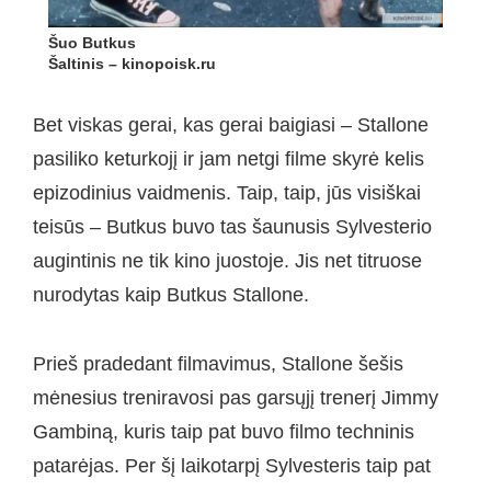
Šuo Butkus
Šaltinis – kinopoisk.ru
Bet viskas gerai, kas gerai baigiasi – Stallone
pasiliko keturkojį ir jam netgi filme skyrė kelis
epizodinius vaidmenis. Taip, taip, jūs visiškai
teisūs – Butkus buvo tas šaunusis Sylvesterio
augintinis ne tik kino juostoje. Jis net titruose
nurodytas kaip Butkus Stallone.
Prieš pradedant filmavimus, Stallone šešis
mėnesius treniravosi pas garsųjį trenerį Jimmy
Gambiną, kuris taip pat buvo filmo techninis
patarėjas. Per šį laikotarpį Sylvesteris taip pat