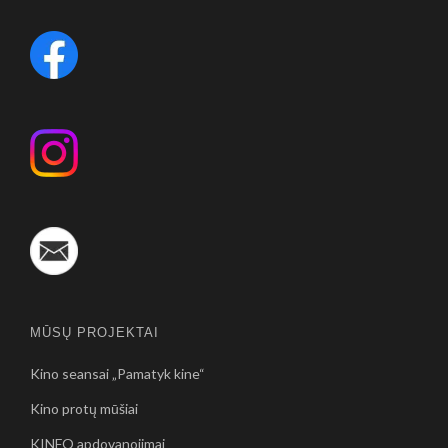
MŪSŲ PROJEKTAI
Kino seansai „Pamatyk kine“
Kino protų mūšiai
KINFO apdovanojimai