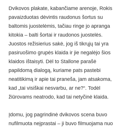
Dvikovos plakate, kabančiame arenoje, Rokis
pavaizduotas dėvintis raudonus šortus su
baltomis juostelėmis, tačiau ringe jo apranga
kitokia – balti šortai ir raudonos juostelės.
Juostos režisierius sakė, jog iš tikrųjų tai yra
pasiruošimo grupės klaida ir jie negalėjo šios
klaidos ištaisyti. Dėl to Stallone parašė
papildomą dialogą, kuriame pats pastebi
neatitikimą ir apie tai praneša, jam atsakoma,
kad „tai visiškai nesvarbu, ar ne?“. Todėl
žiūrovams neatrodo, kad tai netyčinė klaida.
Įdomu, jog pagrindinė dvikovos scena buvo
nufilmuota neįprastai – ji buvo filmuojama nuo