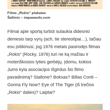
Filmo „Rokis“ plakatas
Šaltinis – impawards.com
Filmai apie sportą turbūt sulaukia didesnio
dėmesio tarp vyrų (ach, tie stereotipai…), tačiau
esu įsitikinusi, jog 1976 metais pasirodęs filmas
„Rokis“ (Rocky, 1976) turi ne ką mažiau ir
moteriškosios lyties gerbėjų. Įdomu, kokios
Jums kyla asociacijos išgirdus šio filmo
pavadinimą? Stallone? Boksas? Billas Conti –
Gonna Fly Now? Eye of The Tiger (iš trečios
„Rokio“ dalies)? Laiptai?