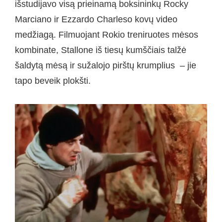
išstudijavo visą prieinamą boksininkų Rocky
Marciano ir Ezzardo Charleso kovų video
medžiagą. Filmuojant Rokio treniruotes mėsos
kombinate, Stallone iš tiesų kumščiais talžė
šaldytą mėsą ir sužalojo pirštų krumplius – jie
tapo beveik plokšti.