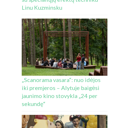
Linu Kuzminsku
„Scanorama vasara“: nuo idėjos
iki premjeros – Alytuje baigėsi
jaunimo kino stovykla „24 per
sekundę“