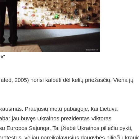
nė“
ated, 2005) norisi kalbėti dėl kelių priežasčių. Viena jų
skausmas. Praėjusių metų pabaigoje, kai Lietuva
abar jau buvęs Ukrainos prezidentas Viktoras
u Europos Sąjunga. Tai įžiebė Ukrainos piliečių pyktį,
 protestus, vėliau pareikalavusius daugybės piliečių krauj