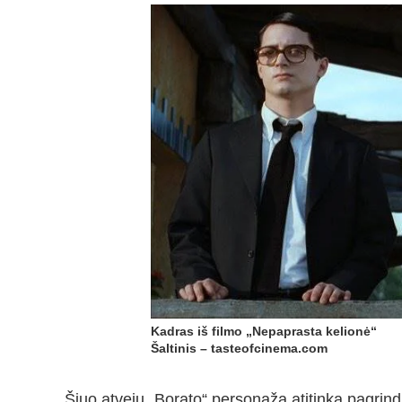
Kadras iš filmo „Nepaprasta kelionė“
Šaltinis – tasteofcinema.com
Šiuo atveju „Borato“ personažą atitinka pagrind