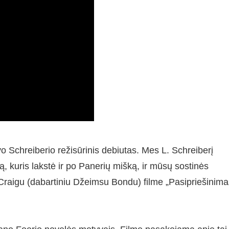
vo Schreiberio režisūrinis debiutas. Mes L. Schreiberį
ną, kuris lakstė ir po Panerių mišką, ir mūsų sostinės
 Craigu (dabartiniu Džeimsu Bondu) filme „Pasipriešinima