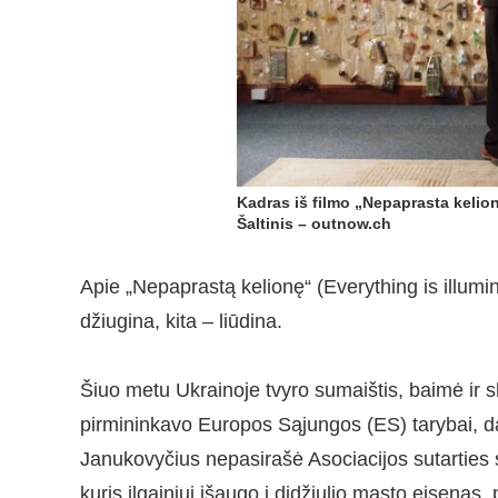
Kadras iš filmo „Nepaprasta kelio
Šaltinis – outnow.ch
Apie „Nepaprastą kelionę“ (Everything is illumin
džiugina, kita – liūdina.
Šiuo metu Ukrainoje tvyro sumaištis, baimė ir 
pirmininkavo Europos Sąjungos (ES) tarybai, d
Janukovyčius nepasirašė Asociacijos sutarties s
kuris ilgainiui išaugo į didžiulio masto eisenas,