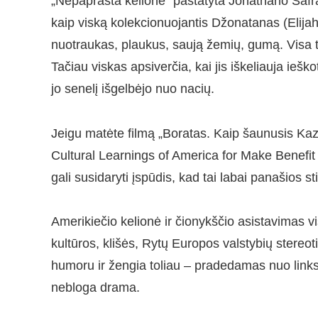
„Nepaprasta kelionė“ pastatyta Jonathano Safr
kaip viską kolekcionuojantis Džonatanas (Elija
nuotraukas, plaukus, saują žemių, gumą. Visa ta
Tačiau viskas apsiverčia, kai jis iškeliauja ieško
jo senelį išgelbėjo nuo nacių.
Jeigu matėte filmą „Boratas. Kaip šaunusis Kaza
Cultural Learnings of America for Make Benefit
gali susidaryti įspūdis, kad tai labai panašios sti
Amerikiečio kelionė ir čionykščio asistavimas v
kultūros, klišės, Rytų Europos valstybių stereotip
humoru ir žengia toliau – pradedamas nuo linksmo
nebloga drama.