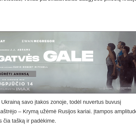
i Ukrainą savo įtakos zonoje, todėl nuvertus buvusį
paaštrėjo – Krymą užėmė Rusijos kariai. Įtampos amplitud
as čia tašką ir padėkime.