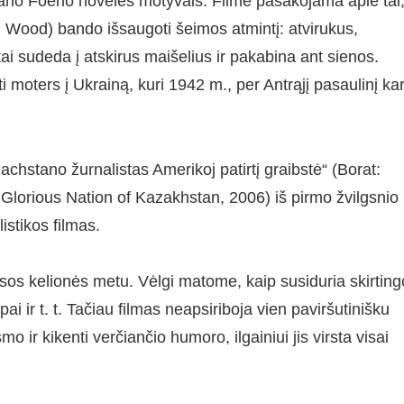
ano Foerio novelės motyvais. Filme pasakojama apie tai
h Wood) bando išsaugoti šeimos atmintį: atvirukus,
i sudeda į atskirus maišelius ir pakabina ant sienos.
ti moters į Ukrainą, kuri 1942 m., per Antrąjį pasaulinį ka
chstano žurnalistas Amerikoj patirtį graibstė“ (Borat:
 Glorious Nation of Kazakhstan, 2006) iš pirmo žvilgsnio
listikos filmas.
isos kelionės metu. Vėlgi matome, kaip susiduria skirtin
ai ir t. t. Tačiau filmas neapsiriboja vien paviršutinišku
 ir kikenti verčiančio humoro, ilgainiui jis virsta visai