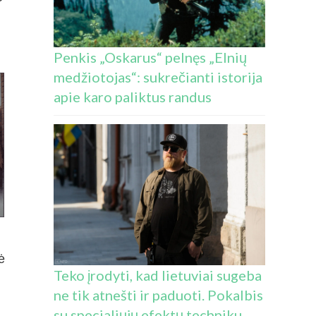
Penkis „Oskarus“ pelnęs „Elnių
medžiotojas“: sukrečianti istorija
apie karo paliktus randus
ė
Teko įrodyti, kad lietuviai sugeba
ne tik atnešti ir paduoti. Pokalbis
su specialiųjų efektų techniku