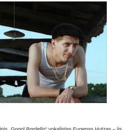
inis „Gogol Bordello“ vokalistas Eugenas Hutzas – jis