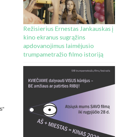
Režisierius Ernestas Jankauskas į
kino ekranus sugrąžins
apdovanojimus laimėjusio
trumpametražio filmo istoriją
s“