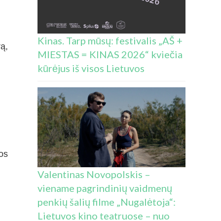
,
Kinas. Tarp mūsų: festivalis „AŠ +
rą,
MIESTAS = KINAS 2026“ kviečia
kūrėjus iš visos Lietuvos
gos
Valentinas Novopolskis –
viename pagrindinių vaidmenų
penkių šalių filme „Nugalėtoja“:
Lietuvos kino teatruose – nuo