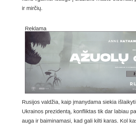
ir mirčių.
Reklama
Rusijos valdžia, kaip įmanydama siekia išlaikyt
Ukrainos prezidentą, konfliktas tik dar labiau 
auga ir baiminamasi, kad gali kilti karas. Kol k