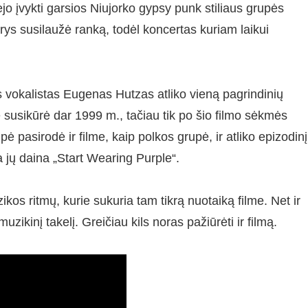
ėjo įvykti garsios Niujorko gypsy punk stiliaus grupės
rys susilaužė ranką, todėl koncertas kuriam laikui
ės vokalistas Eugenas Hutzas atliko vieną pagrindinių
susikūrė dar 1999 m., tačiau tik po šio filmo sėkmės
pė pasirodė ir filme, kaip polkos grupė, ir atliko epizodinį
 jų daina „Start Wearing Purple“.
os ritmų, kurie sukuria tam tikrą nuotaiką filme. Net ir
uzikinį takelį. Greičiau kils noras pažiūrėti ir filmą.