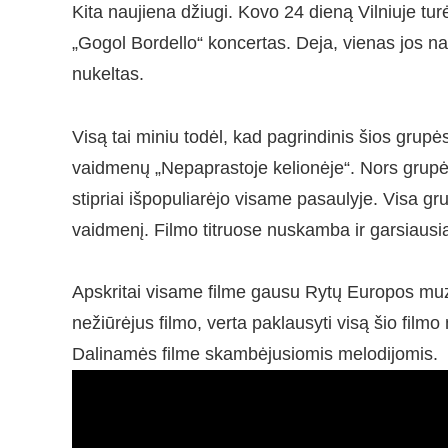
Kita naujiena džiugi. Kovo 24 dieną Vilniuje tur
„Gogol Bordello“ koncertas. Deja, vienas jos na
nukeltas.
Visą tai miniu todėl, kad pagrindinis šios grup
vaidmenų „Nepaprastoje kelionėje“. Nors grupė 
stipriai išpopuliarėjo visame pasaulyje. Visa gru
vaidmenį. Filmo titruose nuskamba ir garsiausia
Apskritai visame filme gausu Rytų Europos muzik
nežiūrėjus filmo, verta paklausyti visą šio filmo m
Dalinamės filme skambėjusiomis melodijomis.