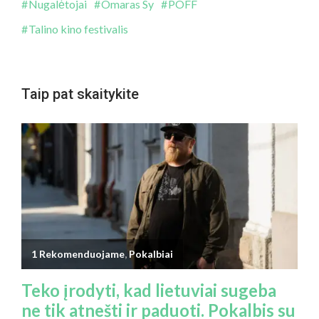
Nugalėtojai
Omaras Sy
POFF
Talino kino festivalis
Taip pat skaitykite