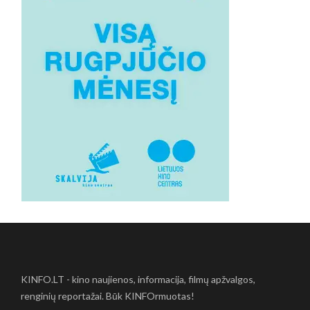
KINFO.LT - kino naujienos, informacija, filmų apžvalgos,
renginių reportažai. Būk KINFOrmuotas!