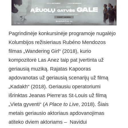
Pagrindinėje konkursinėje programoje nugalėjo
Kolumbijos režisieriaus Rubéno Mendozos
filmas „Wandering Girl“ (2018), kurio
kompozitorė Las Anez taip pat įvertinta už
geriausią muziką. Rajatas Kapooras
apdovanotas už geriausią scenarijų už filmą
„Kadakh“ (2018). Geriausiu operatoriumi
išrinktas Jeanas Pierre‘as St-Louis už filmą
„Vieta gyventi“ (
A Place to Live
, 2018). Šiais
metais geriausio aktoriaus apdovanojimas
atiteko dviem aktoriams – Navidui