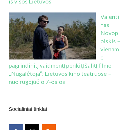
iš visos Lietuvos
Valenti
nas
Novop
olskis –
vienam
e
pagrindinių vaidmenų penkių šalių filme
„Nugalėtoja“: Lietuvos kino teatruose –
nuo rugpjūčio 7-osios
Socialiniai tinklai