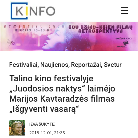
Festivaliai
,
Naujienos
,
Reportažai
,
Svetur
Talino kino festivalyje
„Juodosios naktys“ laimėjo
Marijos Kavtaradzės filmas
„Išgyventi vasarą“
IEVA ŠUKYTĖ
2018-12-01, 21:35