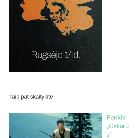
Taip pat skaitykite
Penkis
„Oskaru
s“