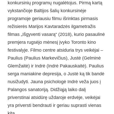
konkursinių programų nugalėtojus. Pirmą kartą
vykstančioje Baltijos šalių konkursinėje
programoje geriausiu filmu išrinktas pirmasis
režisierės Marijos Kavtaradzės ilgametražis
filmas „Išgyventi vasarą“ (2018), kurio pasaulinė
premjera rugsėjo mėnesį įvyko Toronto kino
festivalyje. Filmo centre atsiduria trys veikėjai –
Paulius (Paulius Markevičius), Justė (Gelminė
Glemžaitė) ir Indrė (Indrė Pakauskaitė). Paulius
serga maniakine depresija, o Justė ką tik bandė
nusižudyti. Jauna psichologė Indrė veža juos į
Palangos sanatoriją. Didžiąją laiko dalį
priverstinai atsidūrę uždaroje erdvėje, veikėjai
yra priversti bendrauti ir geriau suprasti vienas
kitą.