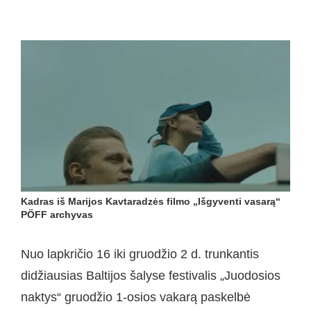
Kadras iš Marijos Kavtaradzės filmo „Išgyventi vasarą“
PÖFF archyvas
Nuo lapkričio 16 iki gruodžio 2 d. trunkantis
didžiausias Baltijos šalyse festivalis „Juodosios
naktys“ gruodžio 1-osios vakarą paskelbė