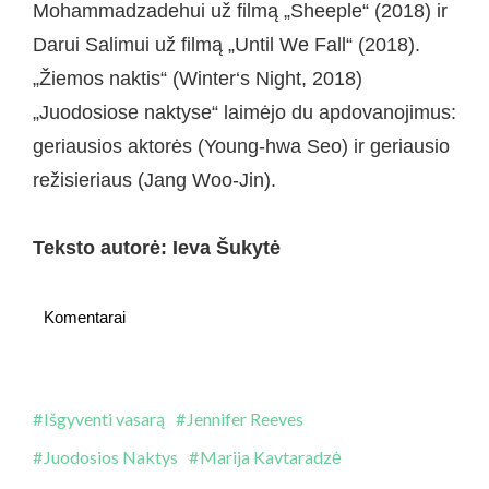
Mohammadzadehui už filmą „Sheeple“ (2018) ir
Darui Salimui už filmą „Until We Fall“ (2018).
„Žiemos naktis“ (Winter‘s Night, 2018)
„Juodosiose naktyse“ laimėjo du apdovanojimus:
geriausios aktorės (Young-hwa Seo) ir geriausio
režisieriaus (Jang Woo-Jin).
Teksto autorė: Ieva Šukytė
Komentarai
Išgyventi vasarą
Jennifer Reeves
Juodosios Naktys
Marija Kavtaradzė