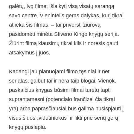
galėtų, lyg filme, išlaikyti visą visatų sąrangą
savo centre. Vienintelis geras dalykas, kurį tikrai
atlieka šis filmas, – tai priversti žiūrovą
pasidomėti minėta Stiveno Kingo knygų serija.
Žiūrint filmą klausimų tikrai kils ir norėsis gauti
atsakymus į juos.
Kadangi jau planuojami filmo tęsiniai ir net
serialas, galbūt tai ir nėra taip blogai. Vienok,
paskaičius knygas būsimi filmai turėtų tapti
suprantamesni (potencialo frančizei čia tikrai
yra) arba paprasčiausiai bus galima nusispjauti į
visus šiuos „vidutiniokus“ ir likti prie senų gerų
knygų puslapių.