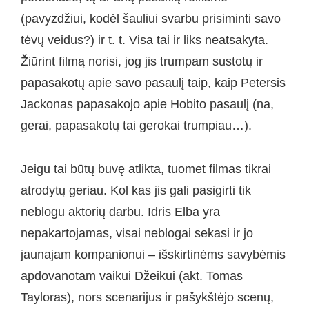
(pavyzdžiui, kodėl šauliui svarbu prisiminti savo
tėvų veidus?) ir t. t. Visa tai ir liks neatsakyta.
Žiūrint filmą norisi, jog jis trumpam sustotų ir
papasakotų apie savo pasaulį taip, kaip Petersis
Jackonas papasakojo apie Hobito pasaulį (na,
gerai, papasakotų tai gerokai trumpiau…).
Jeigu tai būtų buvę atlikta, tuomet filmas tikrai
atrodytų geriau. Kol kas jis gali pasigirti tik
neblogu aktorių darbu. Idris Elba yra
nepakartojamas, visai neblogai sekasi ir jo
jaunajam kompanionui – išskirtinėms savybėmis
apdovanotam vaikui Džeikui (akt. Tomas
Tayloras), nors scenarijus ir pašykštėjo scenų,