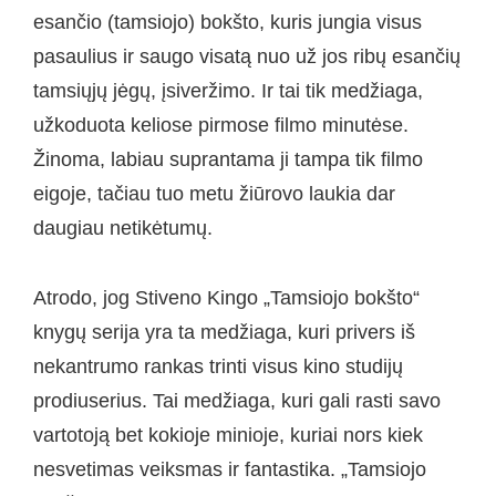
esančio (tamsiojo) bokšto, kuris jungia visus
pasaulius ir saugo visatą nuo už jos ribų esančių
tamsiųjų jėgų, įsiveržimo. Ir tai tik medžiaga,
užkoduota keliose pirmose filmo minutėse.
Žinoma, labiau suprantama ji tampa tik filmo
eigoje, tačiau tuo metu žiūrovo laukia dar
daugiau netikėtumų.
Atrodo, jog Stiveno Kingo „Tamsiojo bokšto“
knygų serija yra ta medžiaga, kuri privers iš
nekantrumo rankas trinti visus kino studijų
prodiuserius. Tai medžiaga, kuri gali rasti savo
vartotoją bet kokioje minioje, kuriai nors kiek
nesvetimas veiksmas ir fantastika. „Tamsiojo