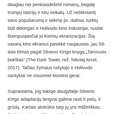
daugiau nei penkiasdešimt romanų, begalę
trumpų istorijų ir kitų veikalų. Už neblėstantį
savo populiarumą ir sėkmę jis, dalinai, turėtų
būti dėkingas ir Holivudo kino industrijai, nuolat
štampuojančiai jo kūrinių ekranizacijas. Šią
vasarą kino ekranus pasiekė naujausias, jau 59-
asis filmas pagal Stiveno Kingo knygą „Tamsusis
bokštas“ (The Dark Tower, rež. Nikolaj Arcel,
2017). Tačiau žymaus rašytojo ir Holivudo
santykiai ne visuomet klostėsi gerai.
Suprantama, jog tokioje daugybėje Stiveno
Kingo adaptacijų lengvai galime rasti ir pelų, ir
grūdų. Kartais atotrūkis tarp jų yra milžiniškas.