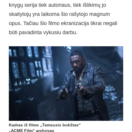
knygų serija tiek autoriaus, tiek ištikimų jo
skaitytojų yra laikoma šio rašytojo magnum
opus. Tačiau šio filmo ekranizacija tikrai negali
būti pavadinta vykusiu darbu.
Kadras iš filmo „Tamsusis bokštas“
„ACME Film“ archyvas