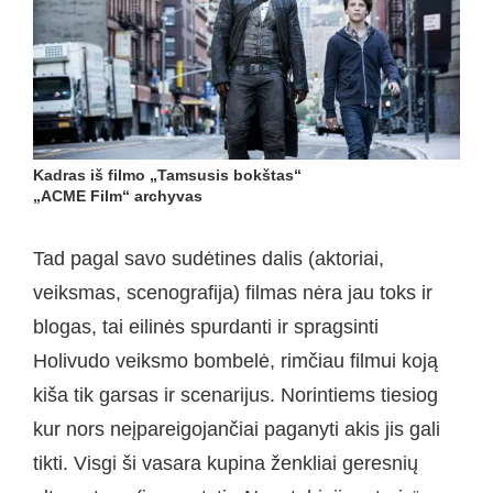
Kadras iš filmo „Tamsusis bokštas“
„ACME Film“ archyvas
Tad pagal savo sudėtines dalis (aktoriai,
veiksmas, scenografija) filmas nėra jau toks ir
blogas, tai eilinės spurdanti ir spragsinti
Holivudo veiksmo bombelė, rimčiau filmui koją
kiša tik garsas ir scenarijus. Norintiems tiesiog
kur nors neįpareigojančiai paganyti akis jis gali
tikti. Visgi ši vasara kupina ženkliai geresnių