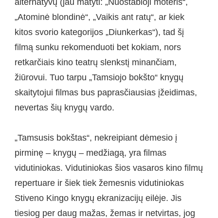
alternatyvų (jau matyti: „Nuostabioji moteris“,
„Atominė blondinė“, „Vaikis ant ratų“, ar kiek
kitos svorio kategorijos „Diunkerkas“), tad šį
filmą sunku rekomenduoti bet kokiam, nors
retkarčiais kino teatrų slenkstį minančiam,
žiūrovui. Tuo tarpu „Tamsiojo bokšto“ knygų
skaitytojui filmas bus paprasčiausias įžeidimas,
nevertas šių knygų vardo.
„Tamsusis bokštas“, nekreipiant dėmesio į
pirminę – knygų – medžiagą, yra filmas
vidutiniokas. Vidutiniokas šios vasaros kino filmų
repertuare ir šiek tiek žemesnis vidutiniokas
Stiveno Kingo knygų ekranizacijų eilėje. Jis
tiesiog per daug mažas, žemas ir netvirtas, jog