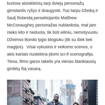
kuriose atsiskleistų tarp dviejų personažų
gimstantis ryšys ir draugystė. Tuo tarpu Džeiką ir
šaulį Rolandą persekiojantis Matthew
McConaughey personažas nublanksta, mat jam
nieko kito ir neduota, tik būti eiliniu, nemotyvuotu
Džeimso Bondo lygio blogiuku (tik su šiek tiek
magijos). Visai vykusios ir veiksmo scenos, o
akis kartais nustebina įdomi
sci-fi
scenografija.
Tiesa, filmo garso takelis yra vienas blankiausių
girdėtų šią vasarą.