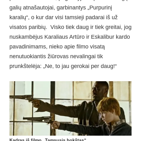
galių atnašautojai, garbinantys „Purpurinį
karalių“, o kur dar visi tamsieji padarai iš už
visatos paribių. Visko tiek daug ir tiek greitai, jog
nuskambėjus Karaliaus Artūro ir Eskalibur kardo
pavadinimams, nieko apie filmo visatą
nenutuokiantis žiūrovas nevalingai tik
prunkštelėja: „Ne, to jau gerokai per daug!“
Kadras iš filmo „Tamsusis bokštas“