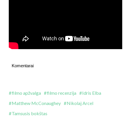
Komentarai
filmo apžvalga
filmo recenzija
Idris Elba
Matthew McConaughey
Nikolaj Arcel
Tamsusis bokštas