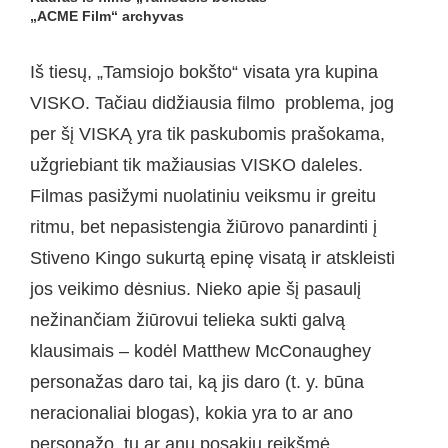
„ACME Film“ archyvas
Iš tiesų, „Tamsiojo bokšto“ visata yra kupina
VISKO. Tačiau didžiausia filmo problema, jog
per šį VISKĄ yra tik paskubomis prašokama,
užgriebiant tik mažiausias VISKO daleles.
Filmas pasižymi nuolatiniu veiksmu ir greitu
ritmu, bet nepasistengia žiūrovo panardinti į
Stiveno Kingo sukurtą epinę visatą ir atskleisti
jos veikimo dėsnius. Nieko apie šį pasaulį
nežinančiam žiūrovui telieka sukti galvą
klausimais – kodėl Matthew McConaughey
personažas daro tai, ką jis daro (t. y. būna
neracionaliai blogas), kokia yra to ar ano
personažo, tų ar anų posakių reikšmė