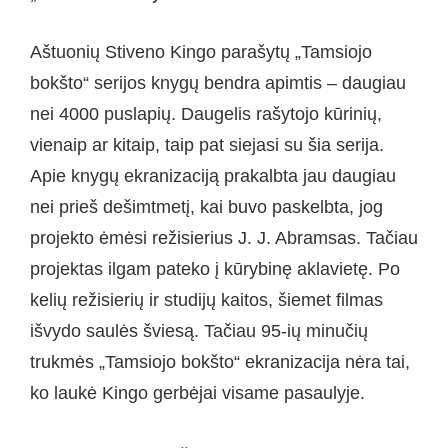
Aštuonių Stiveno Kingo parašytų „Tamsiojo
bokšto“ serijos knygų bendra apimtis – daugiau
nei 4000 puslapių. Daugelis rašytojo kūrinių,
vienaip ar kitaip, taip pat siejasi su šia serija.
Apie knygų ekranizaciją prakalbta jau daugiau
nei prieš dešimtmetį, kai buvo paskelbta, jog
projekto ėmėsi režisierius J. J. Abramsas. Tačiau
projektas ilgam pateko į kūrybinę aklavietę. Po
kelių režisierių ir studijų kaitos, šiemet filmas
išvydo saulės šviesą. Tačiau 95-ių minučių
trukmės „Tamsiojo bokšto“ ekranizacija nėra tai,
ko laukė Kingo gerbėjai visame pasaulyje.