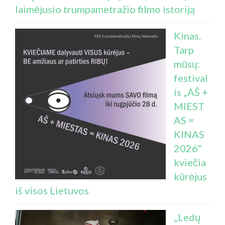
laimėjusio trumpametražio filmo istoriją
Kinas.
Tarp
mūsų:
festival
is „AŠ +
MIEST
AS =
KINAS
2026“
kviečia
kūrėjus
iš visos Lietuvos
„Ledų