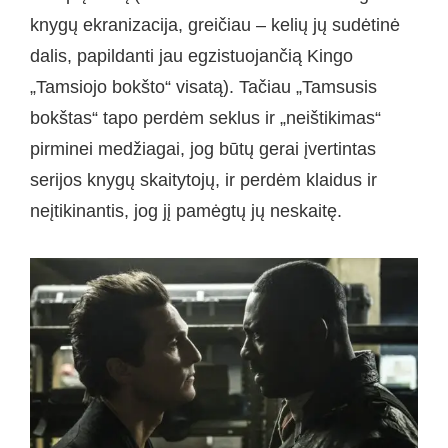
knygų ekranizacija, greičiau – kelių jų sudėtinė
dalis, papildanti jau egzistuojančią Kingo
„Tamsiojo bokšto“ visatą). Tačiau „Tamsusis
bokštas“ tapo perdėm seklus ir „neištikimas“
pirminei medžiagai, jog būtų gerai įvertintas
serijos knygų skaitytojų, ir perdėm klaidus ir
neįtikinantis, jog jį pamėgtų jų neskaitę.