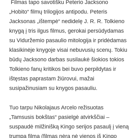
Filmas tapo savotišku Peterio Jacksono
„Hobito“ filmų trilogijos antipodu. Peteris
Jacksonas „ištempė“ nedidelę J. R. R. Tolkieno
knygą į tris ilgus filmus, gerokai persūdydamas
su Viduržemio pasaulio mitologija ir pridėdamas
klasikinėje knygoje visai nebuvusių scenų. Tokiu
būdų Jacksono darbas susilaukė šiokios tokios
Tolkieno fanų kritikos bei buvo perpildytas ir
ištęstas paprastam žiūrovui, mažai
susipažinusiam su knygos pasauliu.
Tuo tarpu Nikolajaus Arcelo režisuotas
„Tamsusis bokštas“ pasielgė atvirkščiai –
suspaudė milžinišką Kingo serijos pasaulį į vieną
trumpą filmą (filmas nėra nė vienos iš Kingo