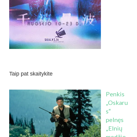
Taip pat skaitykite
Penkis
„Oskaru
s“
pelnęs
„Elnių
medžio