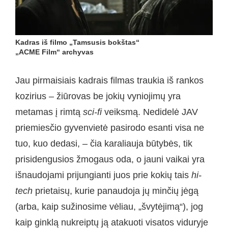
Kadras iš filmo „Tamsusis bokštas“
„ACME Film“ archyvas
Jau pirmaisiais kadrais filmas traukia iš rankos
kozirius – žiūrovas be jokių vyniojimų yra
metamas į rimtą
sci-fi
veiksmą. Nedidelė JAV
priemiesčio gyvenvietė pasirodo esanti visa ne
tuo, kuo dedasi, – čia karaliauja būtybės, tik
prisidengusios žmogaus oda, o jauni vaikai yra
išnaudojami prijungianti juos prie kokių tais
hi-
tech
prietaisų, kurie panaudoja jų minčių jėgą
(arba, kaip sužinosime vėliau, „švytėjimą“), jog
kaip ginklą nukreiptų ją atakuoti visatos viduryje