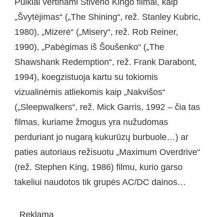
Puikiai vertinami Stiveno Kingo filmai, kaip
„Švytėjimas“ („The Shining“, rež. Stanley Kubric,
1980), „Mizerė“ („Misery“, rež. Rob Reiner,
1990), „Pabėgimas iš Šoušenko“ („The
Shawshank Redemption“, rež. Frank Darabont,
1994), koegzistuoja kartu su tokiomis
vizualinėmis atliekomis kaip „Nakvišos“
(„Sleepwalkers“, rež. Mick Garris, 1992 – čia tas
filmas, kuriame žmogus yra nužudomas
perduriant jo nugarą kukurūzų burbuole…) ar
paties autoriaus režisuotu „Maximum Overdrive“
(rež. Stephen King, 1986) filmu, kurio garso
takeliui naudotos tik grupės AC/DC dainos…
Reklama