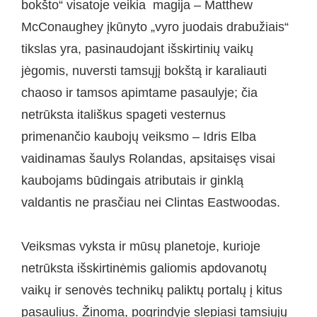
bokšto“ visatoje veikia magija – Matthew
McConaughey įkūnyto „vyro juodais drabužiais“
tikslas yra, pasinaudojant išskirtinių vaikų
jėgomis, nuversti tamsųjį bokštą ir karaliauti
chaoso ir tamsos apimtame pasaulyje; čia
netrūksta itališkus spageti vesternus
primenančio kaubojų veiksmo – Idris Elba
vaidinamas šaulys Rolandas, apsitaisęs visai
kaubojams būdingais atributais ir ginklą
valdantis ne prasčiau nei Clintas Eastwoodas.
Veiksmas vyksta ir mūsų planetoje, kurioje
netrūksta išskirtinėmis galiomis apdovanotų
vaikų ir senovės technikų paliktų portalų į kitus
pasaulius. Žinoma, pogrindyje slepiasi tamsiųjų