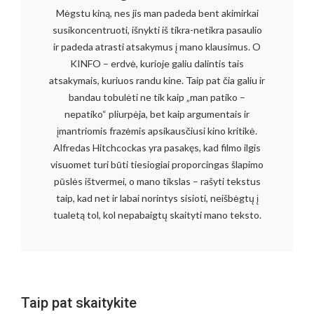
Mėgstu kiną, nes jis man padeda bent akimirkai
susikoncentruoti, išnykti iš tikra-netikra pasaulio
ir padeda atrasti atsakymus į mano klausimus. O
KINFO – erdvė, kurioje galiu dalintis tais
atsakymais, kuriuos randu kine. Taip pat čia galiu ir
bandau tobulėti ne tik kaip „man patiko –
nepatiko“ pliurpėja, bet kaip argumentais ir
įmantriomis frazėmis apsikausčiusi kino kritikė.
Alfredas Hitchcockas yra pasakęs, kad filmo ilgis
visuomet turi būti tiesiogiai proporcingas šlapimo
pūslės ištvermei, o mano tikslas – rašyti tekstus
taip, kad net ir labai norintys sisioti, neišbėgtų į
tualetą tol, kol nepabaigtų skaityti mano teksto.
Taip pat skaitykite