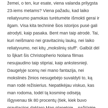
žemei, o ten, kur esate, viena valanda prilygsta
23-iems metams? Viena pažadu, kad laiko
reliatyvumo pamokas turėtumėte išmokti gerai ir
ilgam. Visa kita techninė šios istorijos pusė gali
atrodyti, kaip pasaka. Bent man taip atrodė. Tai,
kuri neišmano nei gravitacinių laukų, nei laiko
reliatyvumo, nei kitų „mokslinių stuff“. Galbūt dėl
to šįkart šis Christopherio Nolana filmas
nesujaudino taip stipriai, kaip ankstesnieji.
Daugelyje scenų nei mano fantazija, nei
mokslinės žinios nesugebėjo suvaldyti to, ką
man rodė režisierius. Nepatikėjau viskuo, kas
man rodoma, todėl tą kosminę odisėją
išgyvenau tik 80 procentų (tiek, kiek buvo
gravitacijos daktaro Man planetoje – pažiūrėję