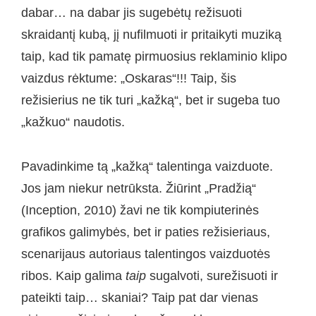
dabar… na dabar jis sugebėtų režisuoti
skraidantį kubą, jį nufilmuoti ir pritaikyti muziką
taip, kad tik pamatę pirmuosius reklaminio klipo
vaizdus rėktume: „Oskaras“!!! Taip, šis
režisierius ne tik turi „kažką“, bet ir sugeba tuo
„kažkuo“ naudotis.
Pavadinkime tą „kažką“ talentinga vaizduote.
Jos jam niekur netrūksta. Žiūrint „Pradžią“
(Inception, 2010) žavi ne tik kompiuterinės
grafikos galimybės, bet ir paties režisieriaus,
scenarijaus autoriaus talentingos vaizduotės
ribos. Kaip galima
taip
sugalvoti, surežisuoti ir
pateikti taip… skaniai? Taip pat dar vienas