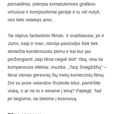
persaldinta
, įsiterpia kompiuterinės grafikos
virtuozai ir kompozitoriai genijai ir tu vėl nutyli,
nes lieki netekęs amo.
Tai stiprus fantastinis filmas. Ir svarbiausia, jei ir
Jums, kaip ir man, istorija pasirodys šiek tiek
atmiežta kondensuotu pienu ir kai kur jau
peržengianti „taip tikrai negali būti“ ribą, visa tai
kompensuos efektai, muzika. „Tarp žvaigždžių“ –
tikrai vienas geresnių šių metų komercinių filmų.
Dvi su puse valandos išvyksite kitur, pamiršite
viską, o ar ne to ir einame į kiną? Pabėgti. Tad
jei bėgsime, tai bėkime į kosmosą.