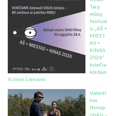
Tarp
mūsų:
festival
is „AŠ +
MIEST
AS =
KINAS
2026“
kviečia
kūrėjus
iš visos Lietuvos
Valenti
nas
Novop
olskis –