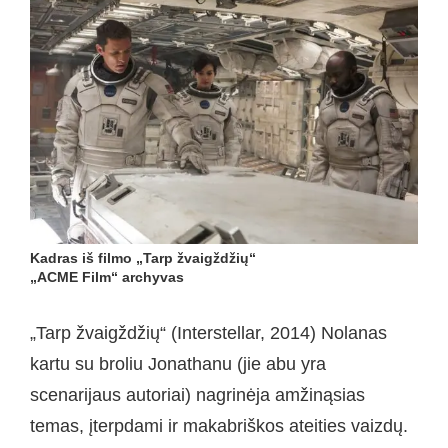
Kadras iš filmo „Tarp žvaigždžių“
„ACME Film“ archyvas
„Tarp žvaigždžių“ (Interstellar, 2014) Nolanas
kartu su broliu Jonathanu (jie abu yra
scenarijaus autoriai) nagrinėja amžinąsias
temas, įterpdami ir makabriškos ateities vaizdų.