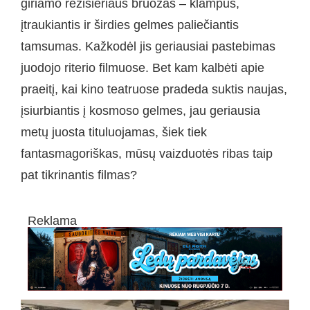
giriamo režisieriaus bruožas – klampus,
įtraukiantis ir širdies gelmes paliečiantis
tamsumas. Kažkodėl jis geriausiai pastebimas
juodojo riterio filmuose. Bet kam kalbėti apie
praeitį, kai kino teatruose pradeda suktis naujas,
įsiurbiantis į kosmoso gelmes, jau geriausia
metų juosta tituluojamas, šiek tiek
fantasmagoriškas, mūsų vaizduotės ribas taip
pat tikrinantis filmas?
Reklama