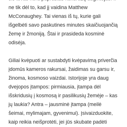
ne tik dėl to, kad jį vaidina Matthew
McConaughey. Tai vienas iš tų, kurie gali
išgelbėti savo paskutines minutes skaičiuojančią
žemę ir žmoniją. Štai ir prasideda kosminė
odisėja.
Giliai kvėpuoti ar sustabdyti kvėpavimą priverčia
įdomūs kameros rakursai, žaidimas su garsu ir,
žinoma, kosmoso vaizdai. Istorijoje yra daug
dvejopos įtampos: pirmiausia, įtampa dėl
išskridusių į kosmosą ir pasilikusių žemėje – kas
jų laukia? Antra – jausminė įtampa (meilė
šeimai, mylimajam, gyvenimui). Įsivaizduokite,
kaip reikia neišprotėti, jei jūs skubate padėti