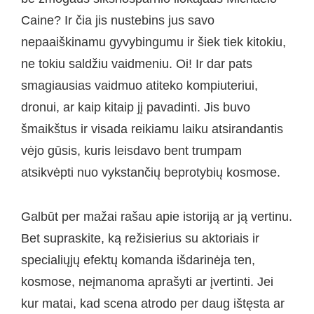
Caine? Ir čia jis nustebins jus savo
nepaaiškinamu gyvybingumu ir šiek tiek kitokiu,
ne tokiu saldžiu vaidmeniu. Oi! Ir dar pats
smagiausias vaidmuo atiteko kompiuteriui,
dronui, ar kaip kitaip jį pavadinti. Jis buvo
šmaikštus ir visada reikiamu laiku atsirandantis
vėjo gūsis, kuris leisdavo bent trumpam
atsikvėpti nuo vykstančių beprotybių kosmose.
Galbūt per mažai rašau apie istoriją ar ją vertinu.
Bet supraskite, ką režisierius su aktoriais ir
specialiųjų efektų komanda išdarinėja ten,
kosmose, neįmanoma aprašyti ar įvertinti. Jei
kur matai, kad scena atrodo per daug ištęsta ar