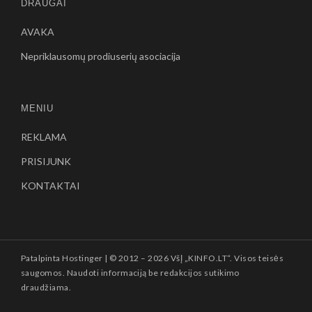
DRAUGAI
AVAKA
Nepriklausomų prodiuserių asociacija
MENIU
REKLAMA
PRISIJUNK
KONTAKTAI
Patalpinta
Hostinger
| © 2012 –
2026 VšĮ „KINFO.LT“. Visos teisės
saugomos. Naudoti informaciją be redakcijos sutikimo
draudžiama.