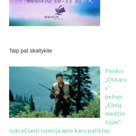
Taip pat skaitykite
Penkis
„Oskaru
s“
pelnęs
„Elnių
medžio
tojas“:
sukrečianti istorija apie karo paliktus