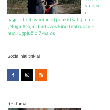
vienam
e
pagrindinių vaidmenų penkių šalių filme
„Nugalėtoja“: Lietuvos kino teatruose –
nuo rugpjūčio 7-osios
Socialiniai tinklai
Reklama