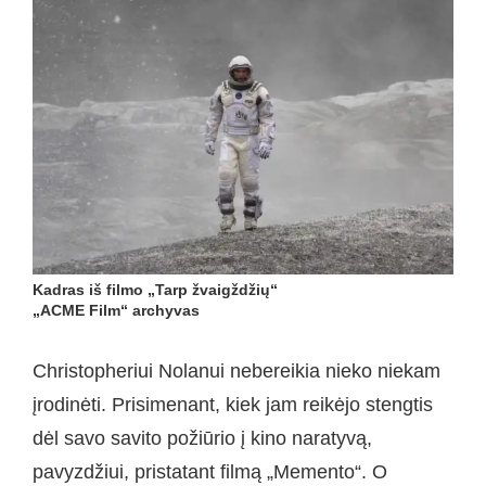
Kadras iš filmo „Tarp žvaigždžių“
„ACME Film“ archyvas
Christopheriui Nolanui nebereikia nieko niekam
įrodinėti. Prisimenant, kiek jam reikėjo stengtis
dėl savo savito požiūrio į kino naratyvą,
pavyzdžiui, pristatant filmą „Memento“. O