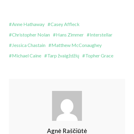
Anne Hathaway
Casey Affleck
Christopher Nolan
Hans Zimmer
Interstellar
Jessica Chastain
Matthew McConaughey
Michael Caine
Tarp žvaigždžių
Topher Grace
Agnė Raščiūtė