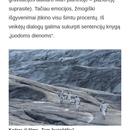
suprasite). Tačiau emocijos, žmogiški
išgyvenimai įtikino visu šimtu procentų. Iš
veikėjų dialogų galima sukurpti sentencijų knygą
„juodoms dienoms“.
Kadras iš filmo „Tarp žvaigždžių“