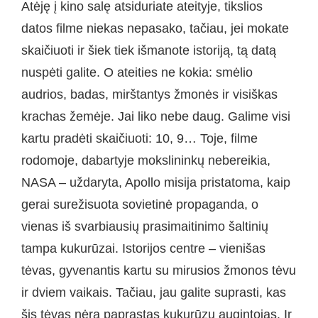
Atėję į kino salę atsiduriate ateityje, tikslios
datos filme niekas nepasako, tačiau, jei mokate
skaičiuoti ir šiek tiek išmanote istoriją, tą datą
nuspėti galite. O ateities ne kokia: smėlio
audrios, badas, mirštantys žmonės ir visiškas
krachas žemėje. Jai liko nebe daug. Galime visi
kartu pradėti skaičiuoti: 10, 9… Toje, filme
rodomoje, dabartyje mokslininkų nebereikia,
NASA – uždaryta, Apollo misija pristatoma, kaip
gerai surežisuota sovietinė propaganda, o
vienas iš svarbiausių prasimaitinimo šaltinių
tampa kukurūzai. Istorijos centre – vienišas
tėvas, gyvenantis kartu su mirusios žmonos tėvu
ir dviem vaikais. Tačiau, jau galite suprasti, kas
šis tėvas nėra paprastas kukurūzų augintojas. Ir