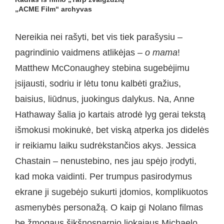
„ACME Film“ archyvas
Nereikia nei rašyti, bet vis tiek parašysiu –
pagrindinio vaidmens atlikėjas –
o mama
!
Matthew McConaughey stebina sugebėjimu
įsijausti, sodriu ir lėtu tonu kalbėti gražius,
baisius, liūdnus, juokingus dalykus. Na, Anne
Hathaway šalia jo kartais atrodė lyg gerai tekstą
išmokusi mokinukė, bet viską atperka jos didelės
ir reikiamu laiku sudrėkstančios akys. Jessica
Chastain – nenustebino, nes jau spėjo įrodyti,
kad moka vaidinti. Per trumpus pasirodymus
ekrane ji sugebėjo sukurti įdomios, komplikuotos
asmenybės personažą. O kaip gi Nolano filmas
be žmogaus šikšnosparnio liokajaus Michaelo