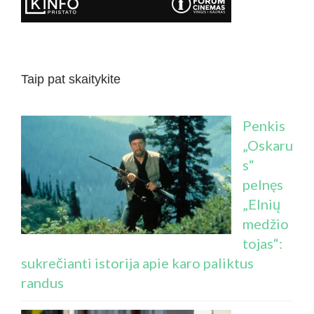
Taip pat skaitykite
Penkis
„Oskaru
s“
pelnęs
„Elnių
medžio
tojas“:
sukrečianti istorija apie karo paliktus
randus