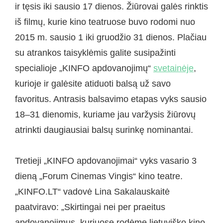
ir tęsis iki sausio 17 dienos. Žiūrovai galės rinktis
iš filmų, kurie kino teatruose buvo rodomi nuo
2015 m. sausio 1 iki gruodžio 31 dienos. Plačiau
su atrankos taisyklėmis galite susipažinti
specialioje „KINFO apdovanojimų“
svetainėje
,
kurioje ir galėsite atiduoti balsą už savo
favoritus. Antrasis balsavimo etapas vyks sausio
18–31 dienomis, kuriame jau varžysis žiūrovų
atrinkti daugiausiai balsų surinkę nominantai.
Tretieji „KINFO apdovanojimai“ vyks vasario 3
dieną „Forum Cinemas Vingis“ kino teatre.
„KINFO.LT“ vadovė Lina Sakalauskaitė
paatviravo: „Skirtingai nei per praeitus
apdovanojimus, kuriuose rodėme lietuviško kino