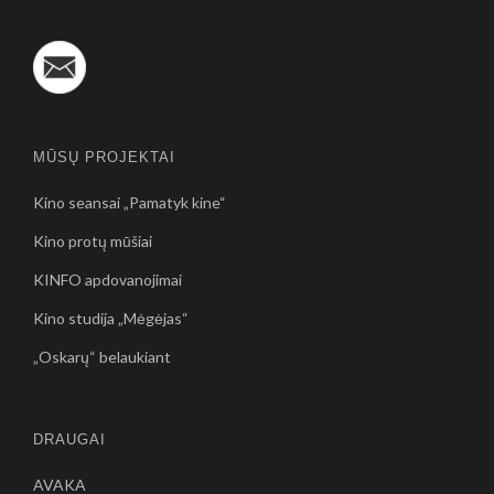
MŪSŲ PROJEKTAI
Kino seansai „Pamatyk kine“
Kino protų mūšiai
KINFO apdovanojimai
Kino studija „Mėgėjas“
„Oskarų“ belaukiant
DRAUGAI
AVAKA