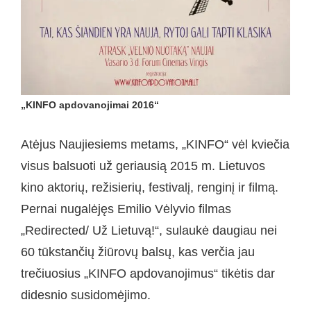
„KINFO apdovanojimai 2016“
Atėjus Naujiesiems metams, „KINFO“ vėl kviečia
visus balsuoti už geriausią 2015 m. Lietuvos
kino aktorių, režisierių, festivalį, renginį ir filmą.
Pernai nugalėjęs Emilio Vėlyvio filmas
„Redirected/ Už Lietuvą!“, sulaukė daugiau nei
60 tūkstančių žiūrovų balsų, kas verčia jau
trečiuosius „KINFO apdovanojimus“ tikėtis dar
didesnio susidomėjimo.