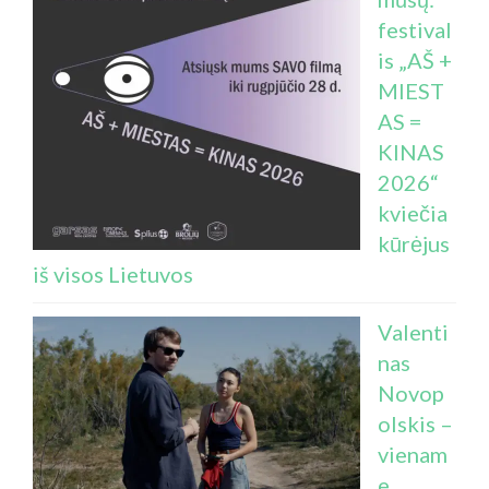
festival
is „AŠ +
MIEST
AS =
KINAS
2026“
kviečia
kūrėjus
iš visos Lietuvos
Valenti
nas
Novop
olskis –
vienam
e