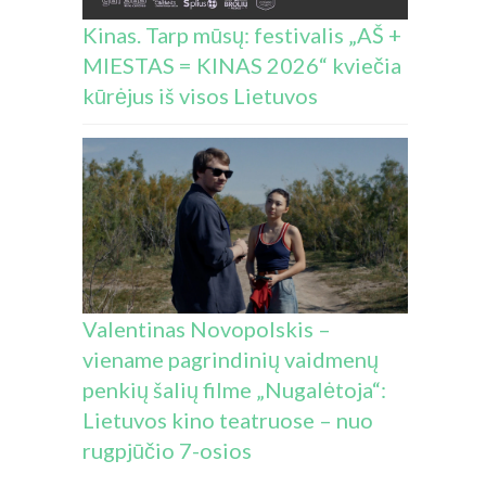
Kinas. Tarp mūsų: festivalis „AŠ +
MIESTAS = KINAS 2026“ kviečia
kūrėjus iš visos Lietuvos
Valentinas Novopolskis –
viename pagrindinių vaidmenų
penkių šalių filme „Nugalėtoja“:
Lietuvos kino teatruose – nuo
rugpjūčio 7-osios