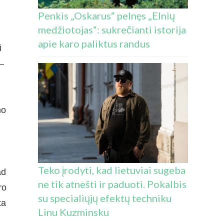
Penkis „Oskarus“ pelnęs „Elnių
medžiotojas“: sukrečianti istorija
apie karo paliktus randus
i
—
no
Teko įrodyti, kad lietuviai sugeba
ad
ne tik atnešti ir paduoti. Pokalbis
ro
su specialiųjų efektų techniku
ta
Linu Kuzminsku