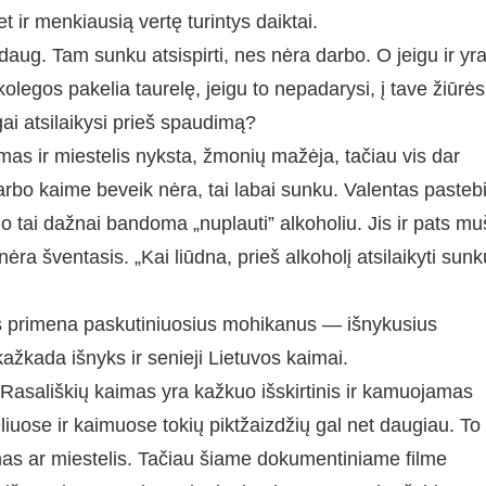
ir menkiausią vertę turintys daiktai.
daug. Tam sunku atsispirti, nes nėra darbo. O jeigu ir yra
kolegos pakelia taurelę, jeigu to nepadarysi, į tave žiūrės
gai atsilaikysi prieš spaudimą?
as ir miestelis nyksta, žmonių mažėja, tačiau vis dar
arbo kaime beveik nėra, tai labai sunku. Valentas pastebi
 tai dažnai bandoma „nuplauti” alkoholiu. Jis ir pats mu
ra šventasis. „Kai liūdna, prieš alkoholį atsilaikyti sunk
 primena paskutiniuosius mohikanus — išnykusius
ažkada išnyks ir senieji Lietuvos kaimai.
ir Rasališkių kaimas yra kažkuo išskirtinis ir kamuojamas
iuose ir kaimuose tokių piktžaizdžių gal net daugiau. To
mas ar miestelis. Tačiau šiame dokumentiniame filme