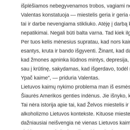
išplėšiamos nebegyvenamos trobos, vagiami net 
Valentas konstatuoja — miestelis geria ir geria 
tai ir darbe nevengiama stikliuko. Atėję į darbą 
nepatikimai. Negali būti balta varna. Tad kiek il
Per tuos kelis mėnesius supratau, kad nors kaim
esantys, kruta ir bando išgyventi. Žinant, kad d
kad žmones apninka liūdnos mintys, depresija, o
sau į krūtinę, sakydamas, kad išgerdavo, todėl nė
Ypač kaime”, — priduria Valentas.
Lietuvos kaimų nykimo problema man iš esmės
Šiaurės Amerikos genties indėnus. Jie išnyko, k
Tai nėra istorija apie tai, kad Želvos miestelis 
alkoholizmo Lietuvos kontekste. Kituose miestel
dažniausiai neišvengia nė vienas Lietuvos kai