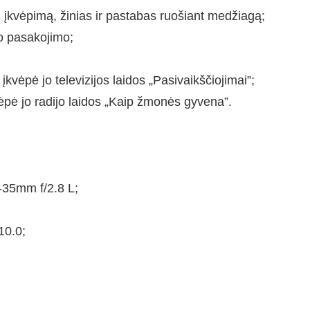
 įkvėpimą, žinias ir pastabas ruošiant medžiagą;
io pasakojimo;
vėpė jo televizijos laidos „Pasivaikščiojimai”;
ėpė jo radijo laidos „Kaip žmonės gyvena”.
-35mm f/2.8 L;
10.0;