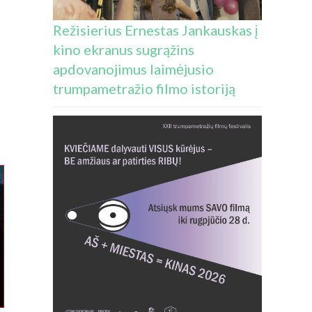
Režisierius Ernestas Jankauskas į
kino ekranus sugrąžins
apdovanojimus laimėjusio
trumpametražio filmo istoriją