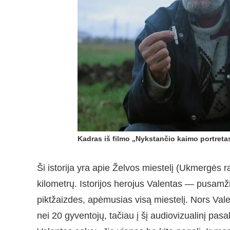
Kadras iš filmo „Nykstančio kaimo portreta
Ši istorija yra apie Želvos miestelį (Ukmergės ra
kilometrų. Istorijos herojus Valentas — pusamži
piktžaizdes, apėmusias visą miestelį. Nors Val
nei 20 gyventojų, tačiau į šį audiovizualinį pas