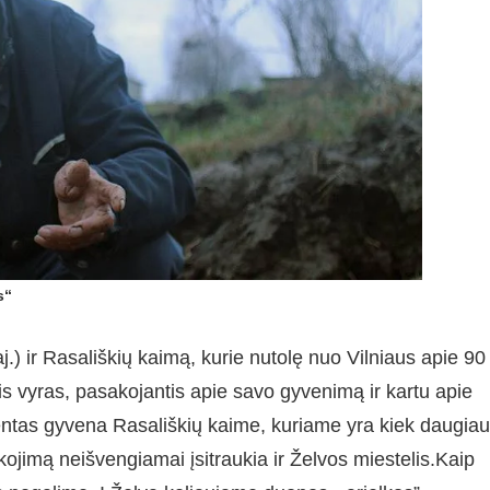
s“
j.) ir Rasališkių kaimą, kurie nutolę nuo Vilniaus apie 90
s vyras, pasakojantis apie savo gyvenimą ir kartu apie
entas gyvena Rasališkių kaime, kuriame yra kiek daugiau
akojimą neišvengiamai įsitraukia ir Želvos miestelis.Kaip