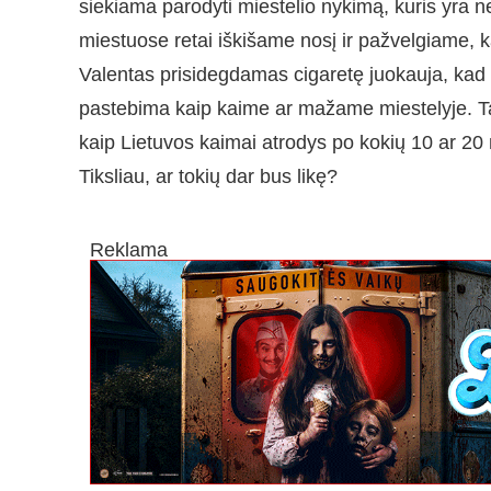
siekiama parodyti miestelio nykimą, kuris yra ne
miestuose retai iškišame nosį ir pažvelgiame, k
Valentas prisidegdamas cigaretę juokauja, kad i
pastebima kaip kaime ar mažame miestelyje. Tad
kaip Lietuvos kaimai atrodys po kokių 10 ar 20
Tiksliau, ar tokių dar bus likę?
Reklama