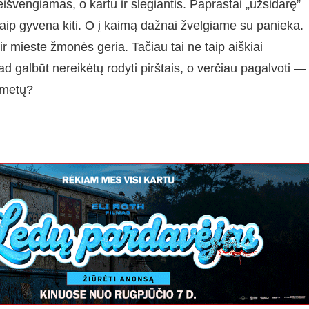
išvengiamas, o kartu ir slegiantis. Paprastai „užsidarę”
aip gyvena kiti. O į kaimą dažnai žvelgiame su panieka.
r mieste žmonės geria. Tačiau tai ne taip aiškiai
 galbūt nereikėtų rodyti pirštais, o verčiau pagalvoti —
 metų?