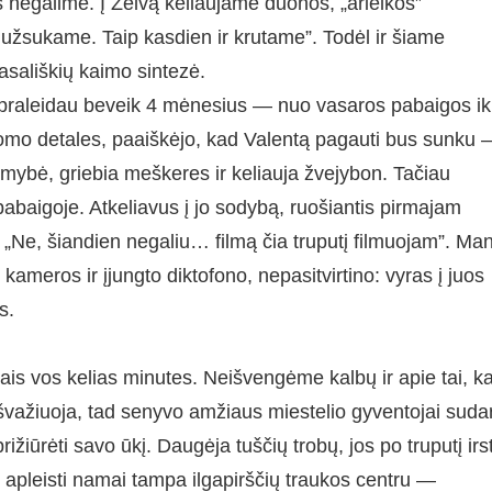
es negalime. Į Želvą keliaujame duonos, „arielkos”
s užsukame. Taip kasdien ir krutame”. Todėl ir šiame
sališkių kaimo sintezė.
u praleidau beveik 4 mėnesius — nuo vasaros pabaigos ik
komo detales, paaiškėjo, kad Valentą pagauti bus sunku 
limybė, griebia meškeres ir keliauja žvejybon. Tačiau
pabaigoje. Atkeliavus į jo sodybą, ruošiantis pirmajam
: „Ne, šiandien negaliu… filmą čia truputį filmuojam”. Ma
kameros ir įjungto diktofono, nepasitvirtino: vyras į juos
s.
ais vos kelias minutes. Neišvengėme kalbų ir apie tai, k
 išvažiuoja, tad senyvo amžiaus miestelio gyventojai suda
ižiūrėti savo ūkį. Daugėja tuščių trobų, jos po truputį irs
, apleisti namai tampa ilgapirščių traukos centru —