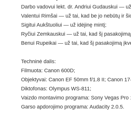
Darbo vadovui lekt. dr. Andriui Gudauskui — už
Valentui Rimšai — už tai, kad be jo nebūtų ir š
Sigitui Aukštuoliui — už idėjinę mintį;
Ryčiui Zemkauskui — už tai, kad šį pasakojimą įk
Benui Rupeikai — už tai, kad šį pasakojimą įkv
Techninė dalis:
Filmuota: Canon 600D;
Objektyvai: Canon EF 50mm f/1.8 II; Canon 17
Diktofonas: Olympus WS-811;
Vaizdo montavimo programa: Sony Vegas Pro 
Garso apdorojimo programa: Audacity 2.0.5.