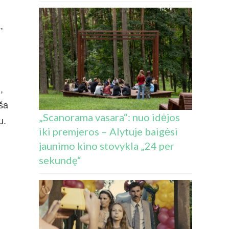
,
,
ša
„Scanorama vasara“: nuo idėjos
u.
iki premjeros – Alytuje baigėsi
jaunimo kino stovykla „24 per
sekundę“