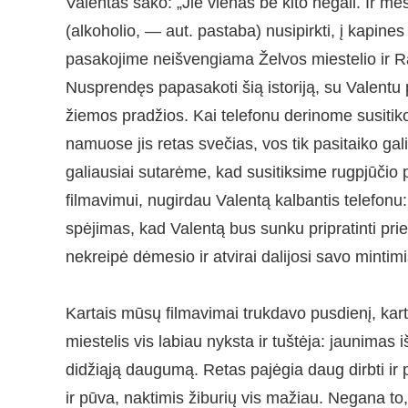
Valentas sako: „Jie vienas be kito negali. Ir m
(alkoholio, — aut. pastaba) nusipirkti, į kapine
pasakojime neišvengiama Želvos miestelio ir Ra
Nusprendęs papasakoti šią istoriją, su Valent
žiemos pradžios. Kai telefonu derinome susiti
namuose jis retas svečias, vos tik pasitaiko ga
galiausiai sutarėme, kad susitiksime rugpjūčio 
filmavimui, nugirdau Valentą kalbantis telefonu
spėjimas, kad Valentą bus sunku pripratinti prie 
nekreipė dėmesio ir atvirai dalijosi savo mintimi
Kartais mūsų filmavimai trukdavo pusdienį, kart
miestelis vis labiau nyksta ir tuštėja: jaunimas
didžiąją daugumą. Retas pajėgia daug dirbti ir pr
ir pūva, naktimis žiburių vis mažiau. Negana to