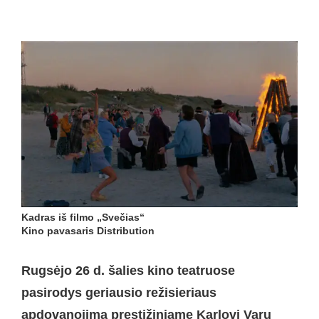
Kadras iš filmo „Svečias“
Kino pavasaris Distribution
Rugsėjo 26 d. šalies kino teatruose
pasirodys geriausio režisieriaus
apdovanojimą prestižiniame Karlovi Varų