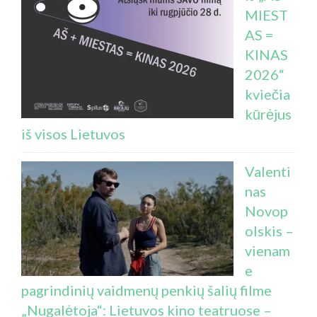
MIEST
AS =
KINAS
2026“
kviečia
kūrėjus
iš visos Lietuvos
Valenti
nas
Novop
olskis –
vienam
e
pagrindinių vaidmenų penkių šalių filme
„Nugalėtoja“: Lietuvos kino teatruose –