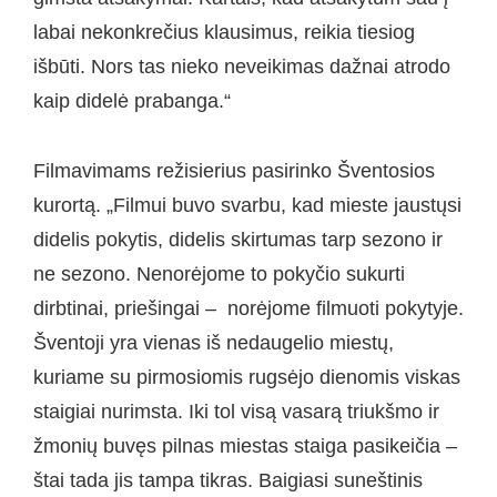
labai nekonkrečius klausimus, reikia tiesiog
išbūti. Nors tas nieko neveikimas dažnai atrodo
kaip didelė prabanga.“
Filmavimams režisierius pasirinko Šventosios
kurortą. „Filmui buvo svarbu, kad mieste jaustųsi
didelis pokytis, didelis skirtumas tarp sezono ir
ne sezono. Nenorėjome to pokyčio sukurti
dirbtinai, priešingai – norėjome filmuoti pokytyje.
Šventoji yra vienas iš nedaugelio miestų,
kuriame su pirmosiomis rugsėjo dienomis viskas
staigiai nurimsta. Iki tol visą vasarą triukšmo ir
žmonių buvęs pilnas miestas staiga pasikeičia –
štai tada jis tampa tikras. Baigiasi suneštinis