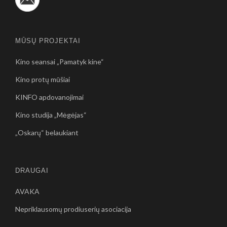
MŪSŲ PROJEKTAI
Kino seansai „Pamatyk kine“
Kino protų mūšiai
KINFO apdovanojimai
Kino studija „Mėgėjas“
„Oskarų“ belaukiant
DRAUGAI
AVAKA
Nepriklausomų prodiuserių asociacija