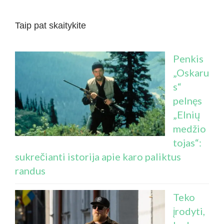
Taip pat skaitykite
Penkis
„Oskaru
s“
pelnęs
„Elnių
medžio
tojas“:
sukrečianti istorija apie karo paliktus
randus
Teko
įrodyti,