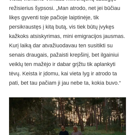
režisierius šypsosi. „Man atrodo, net jei būčiau
likęs gyventi toje pačioje laiptinėje, tik
persikraustęs į kitą butą, vis tiek būtų įvykęs
kažkoks atsiskyrimas, mini emigracijos jausmas.
Kurį laiką dar atvažiuodavau ten susitikti su
senais draugais, pažaisti krepšinį, bet ilgainiui
veiklų ten mažėjo ir dabar grįžtu tik aplankyti
tėvų. Keista ir įdomu, kai vieta lyg ir atrodo ta
pati, bet tau pačiam ji jau nebe ta, kokia buvo.“