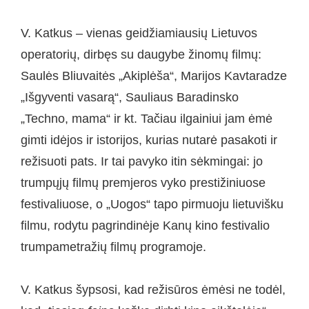
V. Katkus – vienas geidžiamiausių Lietuvos
operatorių, dirbęs su daugybe žinomų filmų:
Saulės Bliuvaitės „Akiplėša“, Marijos Kavtaradze
„Išgyventi vasarą“, Sauliaus Baradinsko
„Techno, mama“ ir kt. Tačiau ilgainiui jam ėmė
gimti idėjos ir istorijos, kurias nutarė pasakoti ir
režisuoti pats. Ir tai pavyko itin sėkmingai: jo
trumpųjų filmų premjeros vyko prestižiniuose
festivaliuose, o „Uogos“ tapo pirmuoju lietuvišku
filmu, rodytu pagrindinėje Kanų kino festivalio
trumpametražių filmų programoje.
V. Katkus šypsosi, kad režisūros ėmėsi ne todėl,