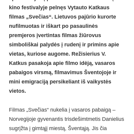
kino festivalyje pelnęs Vytauto Katkaus
filmas „Svečias“. Lietuvos pajūrio kurorte
nufilmuotas ir iškart po pasaulinės
premjeros įvertintas filmas žiūrovus
simboliškai palydės į rudenį ir primins apie
vietas, kuriose augome. Režisierius V.
Katkus pasakoja apie filmo idėją, vasaros
pabaigos virsmą, filmavimus Šventojoje ir
mini emigraciją persikeliant iš vaikystės
vietos.
Filmas „Svečias“ nukelia į vasaros pabaigą –
Norvegijoje gyvenantis trisdešimtmetis Danielius
sugrįžta į gimtąjį miestą, Šventąją. Jis čia