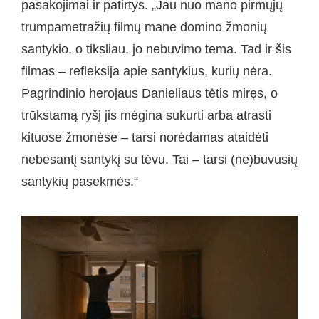
pasakojimai ir patirtys. „Jau nuo mano pirmųjų
trumpametražių filmų mane domino žmonių
santykio, o tiksliau, jo nebuvimo tema. Tad ir šis
filmas – refleksija apie santykius, kurių nėra.
Pagrindinio herojaus Danieliaus tėtis miręs, o
trūkstamą ryšį jis mėgina sukurti arba atrasti
kituose žmonėse – tarsi norėdamas ataidėti
nebesantį santykį su tėvu. Tai – tarsi (ne)buvusių
santykių pasekmės.“