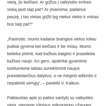
vietą, jis keičiasi. Ar grįžus į vaikystės erdves
viską jauti taip pat? Ar įmanoma, padarius
pauzę, į tas vietas grįžti lyg niekur nieko ir viskas
bus taip pat?“
„Pasirodo, mums kadaise brangios vietos toliau
puikiai gyvena bei keičiasi ir be mūsų. Mums
belieka priimti, kad kažkas baigėsi ir prasideda
kažkas naujo. Ko gero, apskritai gyvenime
turėtumėme labiau sureikšminti naujus
prasidedančius dalykus, o ne mėginti aiškintis ir
nepaleisti senųjų“, – pastebi V. Katkus.
Paklaustas apie jo paties santykį su vaikystės
vieta, viename Vilniaus mikrorajonų užaugęs