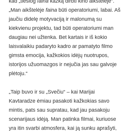
kad „tiesiog
faina
kažką dirbti kino aikštelėje“.
„Man aikštelėje
faina
būti operatoriumi, labai. Aš
jaučiu didelę motyvaciją ir malonumą su
kiekvienu projektu, tad būti operatoriumi man
daugiau nei užtenka. Bet kartais ir iš kokio
laisvalaikiu padaryto kadro ar pamatyto filmo
gimsta emocija, kažkokios idėjų nuotrupos,
istorijos užuomazgos ir nejučia jas sau galvoje
plėtoju.“
„Taip buvo ir su „Svečiu“ – kai Marijai
Kavtaradze ėmiau pasakoti kažkokias savo
mintis, pats sau supratau, kad jau pasakoju
scenarijaus idėją. Man patinka filmai, kuriuose
yra itin svarbi atmosfera, kai ją sunku aprašyti,