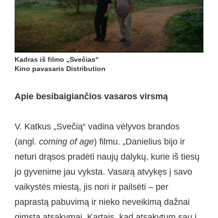
Kadras iš filmo „Svečias“
Kino pavasaris Distribution
Apie besibaigiančios vasaros virsmą
V. Katkus „Svečią“ vadina vėlyvos brandos
(angl.
coming of age
) filmu. „Danielius bijo ir
neturi drąsos pradėti naujų dalykų, kurie iš tiesų
jo gyvenime jau vyksta. Vasarą atvykęs į savo
vaikystės miestą, jis nori ir pailsėti – per
paprastą pabuvimą ir nieko neveikimą dažnai
gimsta atsakymai. Kartais, kad atsakytum sau į