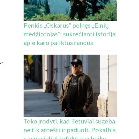
Penkis „Oskarus“ pelnęs „Elnių
medžiotojas“: sukrečianti istorija
apie karo paliktus randus
1-
Teko įrodyti, kad lietuviai sugeba
ne tik atnešti ir paduoti. Pokalbis
su specialiųjų efektų techniku