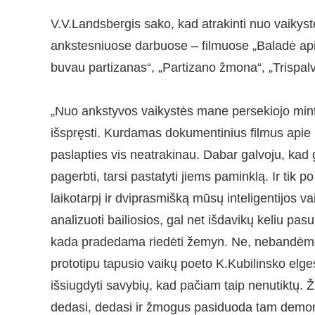
V.V.Landsbergis sako, kad atrakinti nuo vaikyst
ankstesniuose darbuose – filmuose „Baladė apie
buvau partizanas“, „Partizano žmona“, „Trispalv
„Nuo ankstyvos vaikystės mane persekiojo mintis,
išspręsti. Kurdamas dokumentinius filmus apie 
paslapties vis neatrakinau. Dabar galvoju, kad 
pagerbti, tarsi pastatyti jiems paminklą. Ir tik p
laikotarpį ir dviprasmišką mūsų inteligentijos vai
analizuoti bailiosios, gal net išdavikų keliu pas
kada pradedama riedėti žemyn. Ne, nebandėme š
prototipu tapusio vaikų poeto K.Kubilinsko elges
išsiugdyti savybių, kad pačiam taip nenutiktų. 
dedasi, dedasi ir žmogus pasiduoda tam demonų