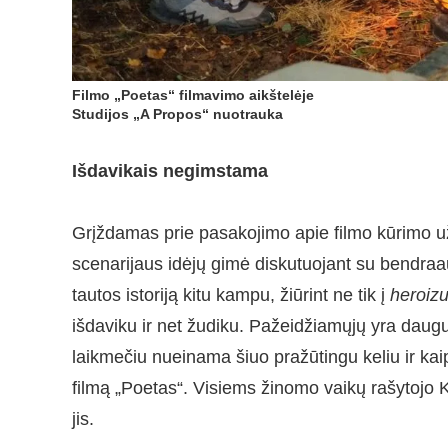
Filmo „Poetas“ filmavimo aikštelėje
Studijos „A Propos“ nuotrauka
Išdavikais negimstama
Grįždamas prie pasakojimo apie filmo kūrimo už
scenarijaus idėjų gimė diskutuojant su bendraa
tautos istoriją kitu kampu, žiūrint ne tik į
heroiz
išdaviku ir net žudiku. Pažeidžiamųjų yra daug
laikmečiu nueinama šiuo pražūtingu keliu ir kaip, 
filmą „Poetas“. Visiems žinomo vaikų rašytojo K
jis.