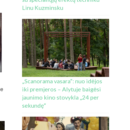
Linu Kuzminsku
„Scanorama vasara“: nuo idėjos
iki premjeros – Alytuje baigėsi
me
jaunimo kino stovykla „24 per
sekundę“