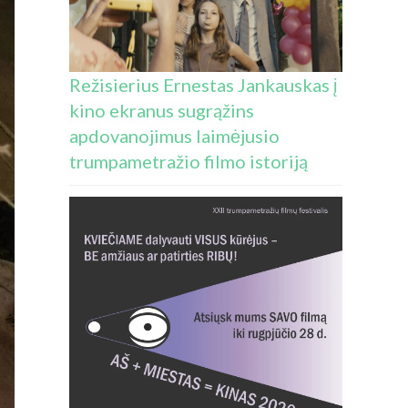
Režisierius Ernestas Jankauskas į
kino ekranus sugrąžins
apdovanojimus laimėjusio
trumpametražio filmo istoriją