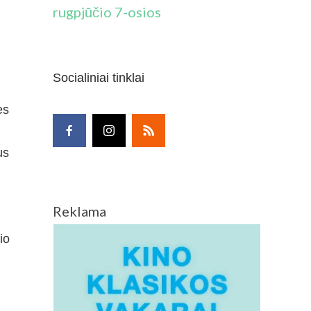
rugpjūčio 7-osios
Socialiniai tinklai
es
us
Reklama
io