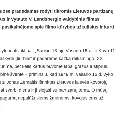
truose pradedamas rodyti tikromis Lietuvos partizanų
s ir Vytauto V. Landsbergio vaidybinis filmas
 pasikalbėjome apie filmo kūrybos užkulisius ir kurti
 neatsitiktinai. „Sausio 13-oji, Vasario 16-oji ir Kovo 1
raskydę „liurbiai“ ir padarėme kažką reikšmingo. XX
 turime, bet kelis kartus buvome labai gražūs ir stiprūs.
tybinė šventė – priminsiu, kad 1949 m. vasario 16 d. vyko
tu Jonas Žemaitis išrinktas Lietuvos laisvės kovotojų
i svarbi diena ir ji siejasi su partizanų tema. O mūsų
ikšti pagarbą nepalūžusiems žmonėms, kovojusiems už
s.