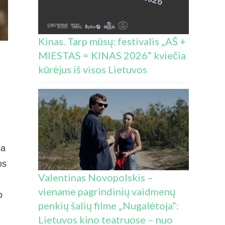
Kinas. Tarp mūsų: festivalis „AŠ +
MIESTAS = KINAS 2026“ kviečia
kūrėjus iš visos Lietuvos
pa
os
Valentinas Novopolskis –
viename pagrindinių vaidmenų
o
penkių šalių filme „Nugalėtoja“:
Lietuvos kino teatruose – nuo