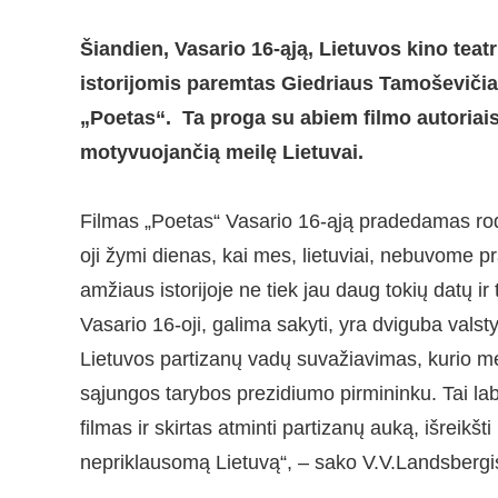
Šiandien, Vasario 16-ąją, Lietuvos kino tea
istorijomis paremtas Giedriaus Tamoševičiau
„Poetas“. Ta proga su abiem filmo autoriais
motyvuojančią meilę Lietuvai.
Filmas „Poetas“ Vasario 16-ąją pradedamas rodyti
oji žymi dienas, kai mes, lietuviai, nebuvome p
amžiaus istorijoje ne tiek jau daug tokių datų ir
Vasario 16-oji, galima sakyti, yra dviguba vals
Lietuvos partizanų vadų suvažiavimas, kurio me
sąjungos tarybos prezidiumo pirmininku. Tai laba
filmas ir skirtas atminti partizanų auką, išre
nepriklausomą Lietuvą“, – sako V.V.Landsbergi