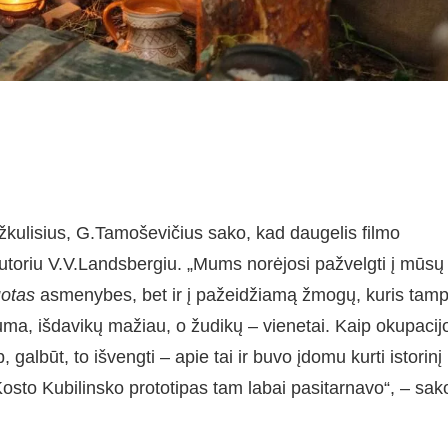
kulisius, G.Tamoševičius sako, kad daugelis filmo
utoriu V.V.Landsbergiu. „Mums norėjosi pažvelgti į mūsų
uotas
asmenybes, bet ir į pažeidžiamą žmogų, kuris tam
uma, išdavikų mažiau, o žudikų – vienetai. Kaip okupacij
galbūt, to išvengti – apie tai ir buvo įdomu kurti istorinį
osto Kubilinsko prototipas tam labai pasitarnavo“, – sak