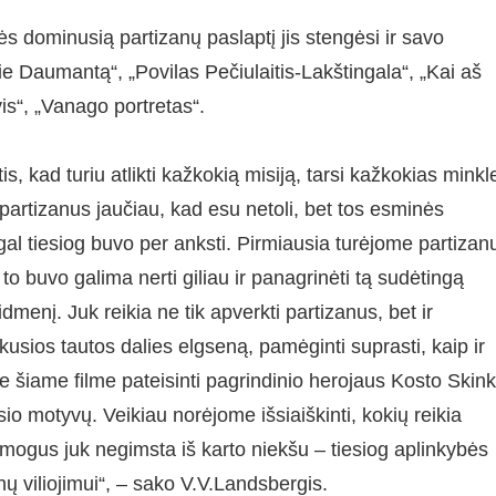
ės dominusią partizanų paslaptį jis stengėsi ir savo
 Daumantą“, „Povilas Pečiulaitis-Lakštingala“, „Kai aš
is“, „Vanago portretas“.
 kad turiu atlikti kažkokią misiją, tarsi kažkokias minkl
partizanus jaučiau, kad esu netoli, bet tos esminės
gal tiesiog buvo per anksti. Pirmiausia turėjome partizan
o to buvo galima nerti giliau ir panagrinėti tą sudėtingą
dmenį. Juk reikia ne tik apverkti partizanus, bet ir
ukusios tautos dalies elgseną, pamėginti suprasti, kaip ir
iame filme pateisinti pagrindinio herojaus Kosto Skink
io motyvų. Veikiau norėjome išsiaiškinti, kokių reikia
Žmogus juk negimsta iš karto niekšu – tiesiog aplinkybės
 viliojimui“, – sako V.V.Landsbergis.