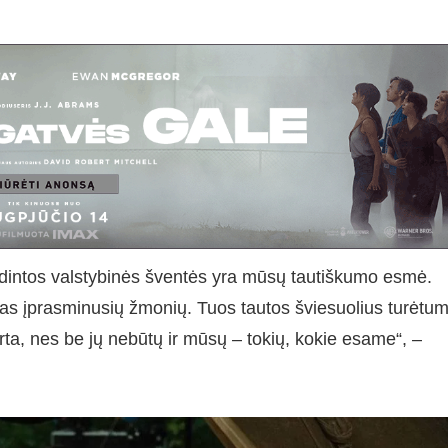
dintos valstybinės šventės yra mūsų tautiškumo esmė.
 jas įprasminusių žmonių. Tuos tautos šviesuolius turėtu
arta, nes be jų nebūtų ir mūsų – tokių, kokie esame“, –