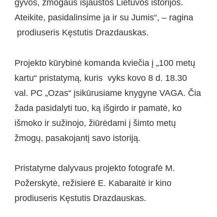
gyvos, žmogaus išjaustos Lietuvos istorijos.
Ateikite, pasidalinsime ja ir su Jumis“, – ragina
prodiuseris Kęstutis Drazdauskas.
Projekto kūrybinė komanda kviečia į „100 metų
kartu“ pristatymą, kuris vyks kovo 8 d. 18.30
val. PC „Ozas“ įsikūrusiame knygyne VAGA. Čia
žada pasidalyti tuo, ką išgirdo ir pamatė, ko
išmoko ir sužinojo, žiūrėdami į šimto metų
žmogų, pasakojantį savo istoriją.
Pristatyme dalyvaus projekto fotografė M.
Požerskytė, režisierė E. Kabaraitė ir kino
prodiuseris Kęstutis Drazdauskas.