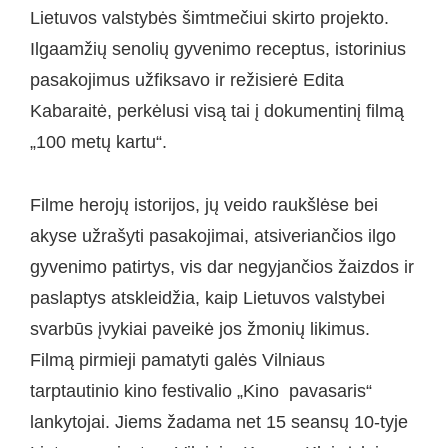
Lietuvos valstybės šimtmečiui skirto projekto.
Ilgaamžių senolių gyvenimo receptus, istorinius
pasakojimus užfiksavo ir režisierė Edita
Kabaraitė, perkėlusi visą tai į dokumentinį filmą
„100 metų kartu“.
Filme herojų istorijos, jų veido raukšlėse bei
akyse užrašyti pasakojimai, atsiveriančios ilgo
gyvenimo patirtys, vis dar negyjančios žaizdos ir
paslaptys atskleidžia, kaip Lietuvos valstybei
svarbūs įvykiai paveikė jos žmonių likimus.
Filmą pirmieji pamatyti galės Vilniaus
tarptautinio kino festivalio „Kino pavasaris“
lankytojai. Jiems žadama net 15 seansų 10-tyje