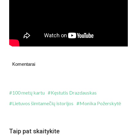
Komentarai
100 metų kartu
Kęstutis Drazdauskas
Lietuvos šimtamečių istorijos
Monika Požerskytė
Taip pat skaitykite