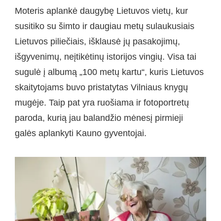
Moteris aplankė daugybę Lietuvos vietų, kur
susitiko su šimto ir daugiau metų sulaukusiais
Lietuvos piliečiais, išklausė jų pasakojimų,
išgyvenimų, neįtikėtinų istorijos vingių. Visa tai
sugulė į albumą „100 metų kartu“, kuris Lietuvos
skaitytojams buvo pristatytas Vilniaus knygų
mugėje. Taip pat yra ruošiama ir fotoportretų
paroda, kurią jau balandžio mėnesį pirmieji
galės aplankyti Kauno gyventojai.