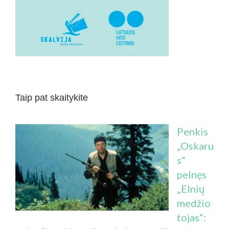
Taip pat skaitykite
Penkis
„Oskaru
s“
pelnęs
„Elnių
medžio
tojas“: