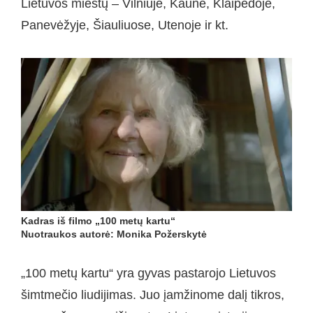
Lietuvos miestų – Vilniuje, Kaune, Klaipėdoje,
Panevėžyje, Šiauliuose, Utenoje ir kt.
Kadras iš filmo „100 metų kartu“
Nuotraukos autorė: Monika Požerskytė
„100 metų kartu“ yra gyvas pastarojo Lietuvos
šimtmečio liudijimas. Juo įamžinome dalį tikros,