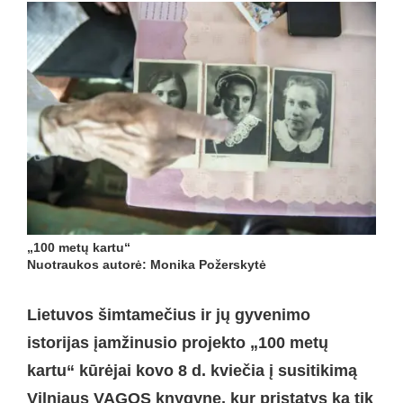
„100 metų kartu“
Nuotraukos autorė: Monika Požerskytė
Lietuvos šimtamečius ir jų gyvenimo
istorijas įamžinusio projekto „
100 met
ų
kartu
“
kūrėjai kovo 8 d. kviečia į susitikimą
Vilniaus VAGOS knygyne, kur pristatys ką tik