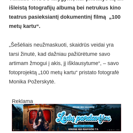
iš
leist
ą fotografijų albumą bei netrukus kino
teatrus pasieksiantį dokumentinį
film
ą „
100
met
ų kartu
“
.
„Šešėliais neužmaskuoti, skaidrūs veidai yra
tarsi žinutė, kad dažniau pažiūrėtume savo
artimam žmogui į akis, jį išklausytume“, – savo
fotoprojektą „100 metų kartu“ pristato fotografė
Monika Požerskytė.
Reklama