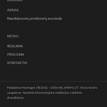
DRAUGAI
AVAKA
Nepriklausomų prodiuserių asociacija
MENIU
REKLAMA
PRISIJUNK
KONTAKTAI
Patalpinta
Hostinger
| © 2012 –
2026 VšĮ „KINFO.LT“. Visos teisės
saugomos. Naudoti informaciją be redakcijos sutikimo
draudžiama.