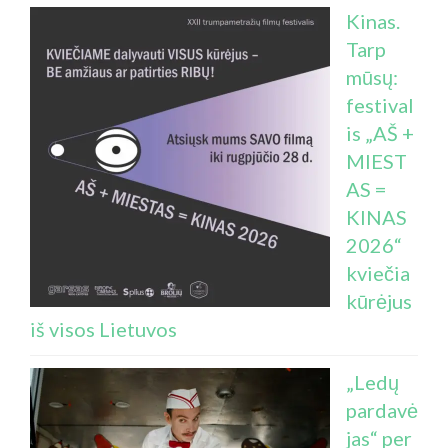
Kinas.
Tarp
mūsų:
festival
is „AŠ +
MIEST
AS =
KINAS
2026“
kviečia
kūrėjus
iš visos Lietuvos
„Ledų
pardavė
jas“ per