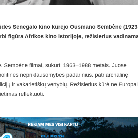
idės Senegalo kino kūrėjo Ousmano Sembène (1923
i figūra Afrikos kino istorijoje, režisierius vadinam
 O. Sembène filmai, sukurti 1963–1988 metais. Juose
olitinės nepriklausomybės padarinius, patriarchalinę
dicijų ir vakarietiškų vertybių. Režisierius kūrė ne Europai
ietimas reflektuoti.