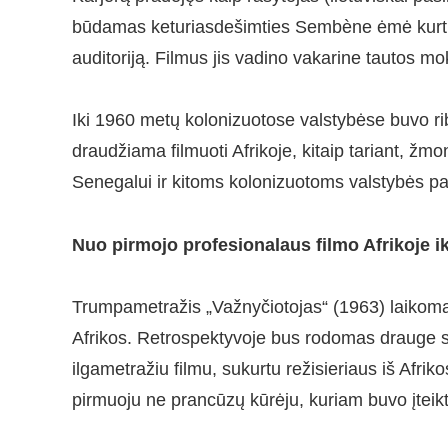
būdamas keturiasdešimties Sembène ėmė kurti 
auditoriją. Filmus jis vadino vakarine tautos mo
Iki 1960 metų kolonizuotose valstybėse buvo r
draudžiama filmuoti Afrikoje, kitaip tariant, žmo
Senegalui ir kitoms kolonizuotoms valstybės pa
Nuo pirmojo profesionalaus filmo Afrikoje iki
Trumpametražis „Važnyčiotojas“ (1963) laikomas 
Afrikos. Retrospektyvoje bus rodomas drauge
ilgametražiu filmu, sukurtu režisieriaus iš Afrik
pirmuoju ne prancūzų kūrėju, kuriam buvo įteik