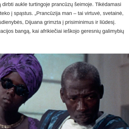
 dirbti aukle turtingoje prancūzų šeimoje. Tikėdamasi
eko į spąstus. „Prancūzija man – tai virtuvė, svetainė,
dienybės, Dijuana grimzta į prisiminimus ir liūdesį.
acijos bangą, kai afrikiečiai ieškojo geresnių galimybių
.