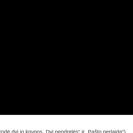
rodė dvi jo knygos „Dvi nendrelės“ ir „Pašto perlaida“),