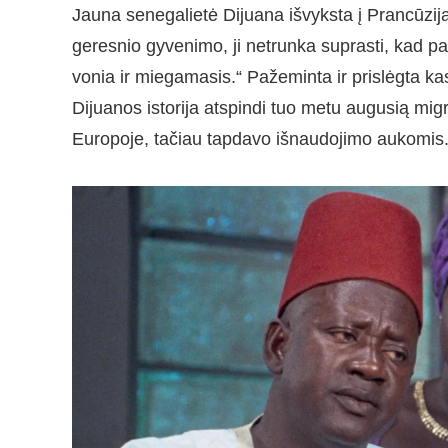
Jauna senegalietė Dijuana išvyksta į Prancūziją
geresnio gyvenimo, ji netrunka suprasti, kad pat
vonia ir miegamasis.“ Pažeminta ir prislėgta kas
Dijuanos istorija atspindi tuo metu augusią migr
Europoje, tačiau tapdavo išnaudojimo aukomis