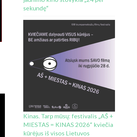
sekundę“
Kinas. Tarp mūsų: festivalis „AŠ +
MIESTAS = KINAS 2026“ kviečia
kūrėjus iš visos Lietuvos