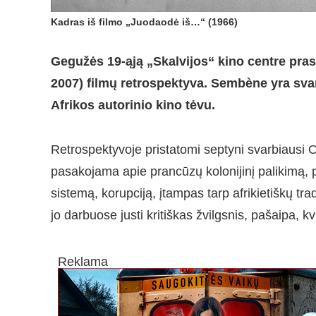
Kadras iš filmo „Juodaodė iš…“ (1966)
Gegužės 19-ąją
„Skalvijos“ kino centre
pras
2007) filmų retrospektyva. Sembène yra svarb
Afrikos autorinio kino tėvu.
Retrospektyvoje pristatomi septyni svarbiausi
pasakojama apie prancūzų kolonijinį palikimą, p
sistemą, korupciją, įtampas tarp afrikietiškų tra
jo darbuose justi kritiškas žvilgsnis, pašaipa, kv
Reklama