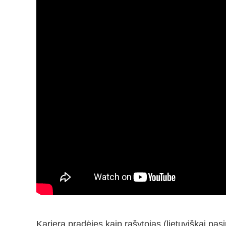
Karjerą pradėjęs kaip rašytojas (lietuviškai pasi