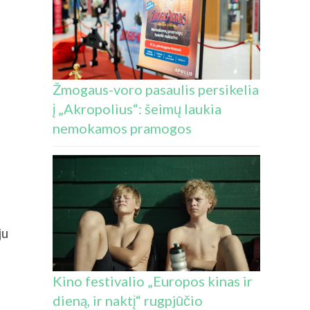
Žmogaus-voro pasaulis persikelia
į „Akropolius“: šeimų laukia
nemokamos pramogos
ju
Kino festivalio „Europos kinas ir
dieną, ir naktį“ rugpjūčio