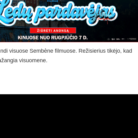
pindi visuose Sembène filmuose. Režisierius tikėjo, kad
pažangia visuomene.