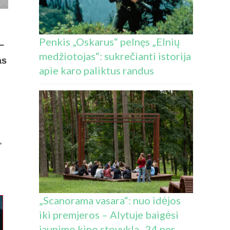
Penkis „Oskarus“ pelnęs „Elnių
–
medžiotojas“: sukrečianti istorija
as
apie karo paliktus randus
,
„Scanorama vasara“: nuo idėjos
iki premjeros – Alytuje baigėsi
jaunimo kino stovykla „24 per