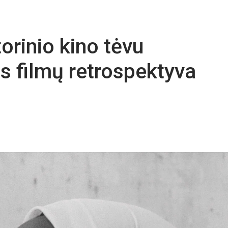
torinio kino tėvu
s filmų retrospektyva