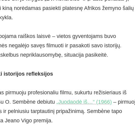
kiną norėdamas pasiekti platesnę Afrikos žemyno šalių
kykla.
ibojama raiškos laisvė – vietos gyventojams buvo
nės negalėjo savęs filmuoti ir pasakoti savo istorijų.
skelbus nepriklausomybę, situacija pasikeitė.
 istorijos refleksijos
pirmuoju profesionaliu filmu, sukurtu režisieriaus iš
 su O. Sembène debiutu
„Juodaodė iš…“ (1966)
– pirmuo
os ir pelniusiu tarptautinį pripažinimą. Sembène tapo
ta Jeano Vigo premija.