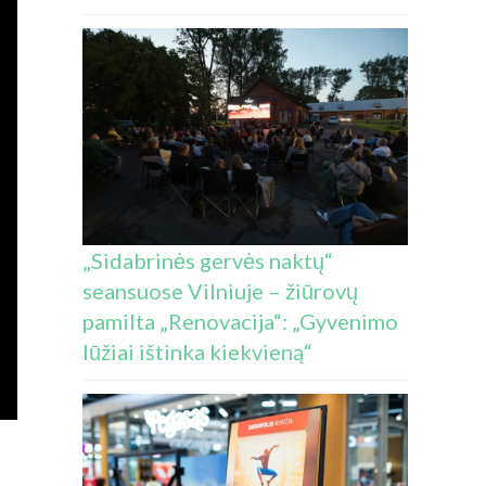
„Sidabrinės gervės naktų“
seansuose Vilniuje – žiūrovų
pamilta „Renovacija“: „Gyvenimo
lūžiai ištinka kiekvieną“