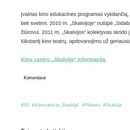
Įvairias kino edukacines programas vykdančią, nu
tiek svetimi. 2010 m. „Skalvijoje“ nutūpė „Sidab
žiūrovui. 2011 m. „Skalvijos“ kolektyvas skrido 
tūkstantį kino teatrų, apdovanojimo už geriaus
Kino centro „Skalvija“ informacija
Komentarai
50
Kino centras „Skalvija“
Planeta
Skalvija