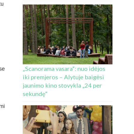
tu
„Scanorama vasara“: nuo idėjos
se
iki premjeros – Alytuje baigėsi
jaunimo kino stovykla „24 per
sekundę“
omi