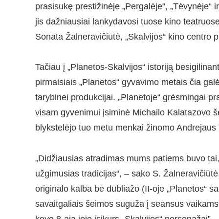
prasisukę prestižinėje „Pergalėje“, „Tėvynėje“ ir
jis dažniausiai lankydavosi tuose kino teatruos
Sonata Žalneravičiūtė, „Skalvijos“ kino centro 
Tačiau į „Planetos-Skalvijos“ istoriją besigilina
pirmaisiais „Planetos“ gyvavimo metais čia galė
tarybinei produkcijai. „Planetoje“ grėsmingai 
visam gyvenimui įsiminė Michailo Kalatazovo š
blykstelėjo tuo metu menkai žinomo Andrejaus T
„Didžiausias atradimas mums patiems buvo tai, k
užgimusias tradicijas“, – sako S. Žalneravičiūtė.
originalo kalba be dubliažo (II-oje „Planetos“ sa
savaitgaliais šeimos suguža į seansus vaikams
kovo 8-ąją joje įsikurs „Skalvijos“ personažai” –