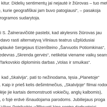
 kitur. Didelių sentimentų jai nejautė ir žiūrovas – tuo me
e, kurie geografiškai jam buvo patogiausi“, – pasakoja
programos sudarytoja.
nti S. Žalneravičiūtė pastebi, kad akylesnis žiūrovas jau
davo rasti alternatyvą Vilniaus teatrus užplūdusiai
praplaukė Sergejaus Eizenšteino „Šarvuotis Potiomkinas“,
edevras „Skrenda gervės“, netikėtai viename vaikų sean
arkovskio diplominis darbas „Volas ir smuikas“.
ad „Skalvija“, pati to nežinodama, tęsia „Planetoje“
 Kaip ir prieš kelis dešimtmečius, „Skalvijoje“ filmai rod
lėje jie kartais demonstruoti vokiečių, anglų kalbomis),
, o fojė erdvė išnaudojama parodoms. Jubiliejaus proga
 Vikos Petrikaitės užfiksuoti kino centro darbuotojai