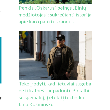
Penkis „Oskarus“ pelnęs „Elnių
s
medžiotojas“: sukrečianti istorija
apie karo paliktus randus
Teko įrodyti, kad lietuviai sugeba
ne tik atnešti ir paduoti. Pokalbis
su specialiųjų efektų techniku
r
Linu Kuzminsku