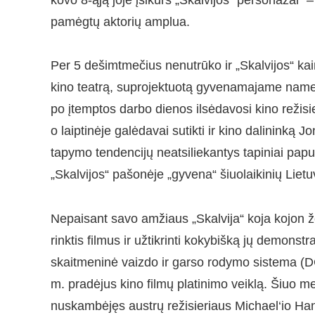
pamėgtų aktorių amplua.
Per 5 dešimtmečius nenutrūko ir „Skalvijos“ kai
kino teatrą, suprojektuotą gyvenamajame name, 
po įtemptos darbo dienos ilsėdavosi kino režisi
o laiptinėje galėdavai sutikti ir kino dalininką 
tapymo tendencijų neatsiliekantys tapiniai papu
„Skalvijos“ pašonėje „gyvena“ šiuolaikinių Liet
Nepaisant savo amžiaus „Skalvija“ koja kojon 
rinktis filmus ir užtikrinti kokybišką jų demons
skaitmeninė vaizdo ir garso rodymo sistema (D
m. pradėjus kino filmų platinimo veiklą. Šiuo metu
nuskambėjęs austrų režisieriaus Michael‘io Han