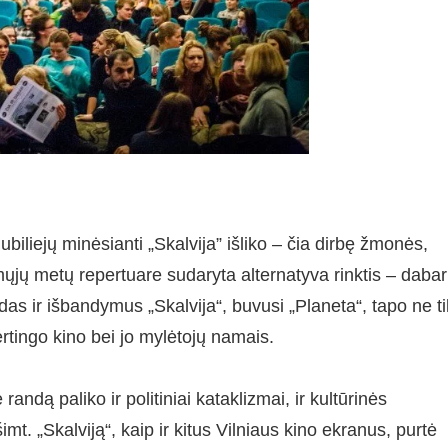
biliejų minėsianti „Skalvija” išliko – čia dirbę žmonės,
mųjų metų repertuare sudaryta alternatyva rinktis – dabar
ndas ir išbandymus „Skalvija“, buvusi „Planeta“, tapo ne ti
 vertingo kino bei jo mylėtojų namais.
andą paliko ir politiniai kataklizmai, ir kultūrinės
t. „Skalviją“, kaip ir kitus Vilniaus kino ekranus, purtė