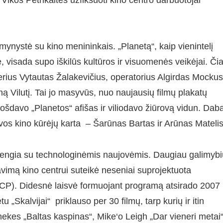
mynystė su kino menininkais. „Planetą“, kaip vienintelį
visada supo iškilūs kultūros ir visuomenės veikėjai. Či
erius Vytautas Žalakevičius, operatorius Algirdas Mockus
Joną Vilutį. Tai jo masyvūs, nuo naujausių filmų plakatų
ošdavo „Planetos“ afišas ir viliodavo žiūrovą vidun. Dab
uvos kino kūrėjų karta – Šarūnas Bartas ir Arūnas Matelis
žengia su technologinėmis naujovėmis. Daugiau galimybi
travimą kino centrui suteikė neseniai suprojektuota
CP). Didesnė laisvė formuojant programą atsirado 2007
 „Skalvijai“ priklauso per 30 filmų, tarp kurių ir itin
ekes „Baltas kaspinas“, Mike‘o Leigh „Dar vieneri metai“