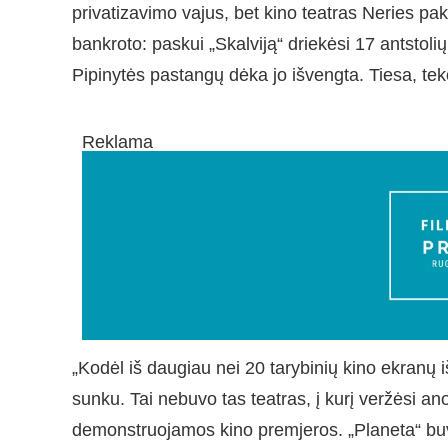
privatizavimo vajus, bet kino teatras Neries pak
bankroto: paskui „Skalviją“ driekėsi 17 antstolių 
Pipinytės pastangų dėka jo išvengta. Tiesa, teko
Reklama
„Kodėl iš daugiau nei 20 tarybinių kino ekranų i
sunku. Tai nebuvo tas teatras, į kurį veržėsi a
demonstruojamos kino premjeros. „Planeta“ buvo 