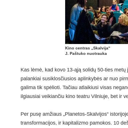
Kino centras „Skalvija“
J. Paštuko nuotrauka
Kas lėmė, kad kovo 13-ąją solidų 50-ties metų ju
palankiai susiklosčiusios aplinkybės ar nuo pir
galima tik spėlioti. Tačiau atlaikiusi visas nega
ilgiausiai veikiančiu kino teatru Vilniuje, bet ir
Per pusę amžiaus „Planetos-Skalvijos“ istorijoje r
transformacijos, ir kapitalizmo pamokos. 10 dešim