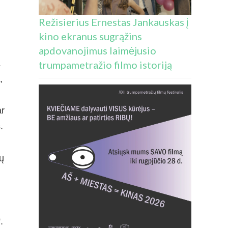
Režisierius Ernestas Jankauskas į
kino ekranus sugrąžins
apdovanojimus laimėjusio
a
trumpametražio filmo istoriją
,
ar
.
ų
.