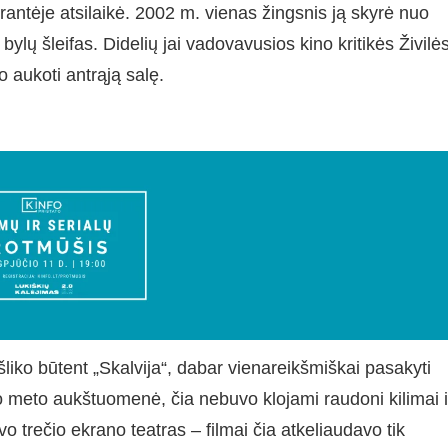
rantėje atsilaikė. 2002 m. vienas žingsnis ją skyrė nuo
bylų šleifas. Didelių jai vadovavusios kino kritikės Živilė
 aukoti antrąją salę.
šliko būtent „Skalvija“, dabar vienareikšmiškai pasakyti
no meto aukštuomenė, čia nebuvo klojami raudoni kilimai i
trečio ekrano teatras – filmai čia atkeliaudavo tik