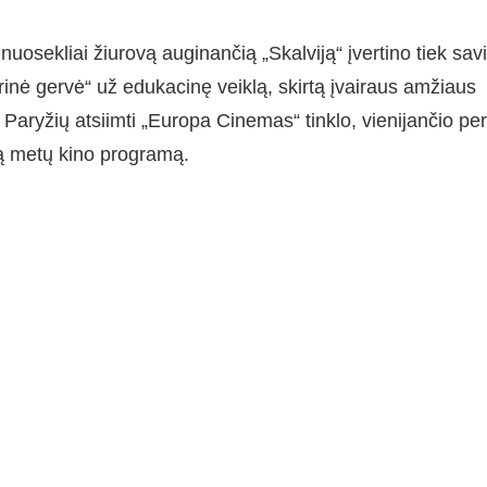
osekliai žiurovą auginančią „Skalviją“ įvertino tiek savi
rinė gervė“ už edukacinę veiklą, skirtą įvairaus amžiaus
į Paryžių atsiimti „Europa Cinemas“ tinklo, vienijančio per
ią metų kino programą.