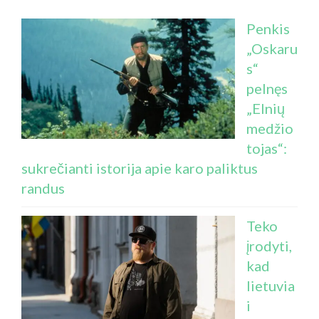
Penkis
„Oskaru
s“
pelnęs
„Elnių
medžio
tojas“:
sukrečianti istorija apie karo paliktus
randus
Teko
įrodyti,
kad
lietuvia
i