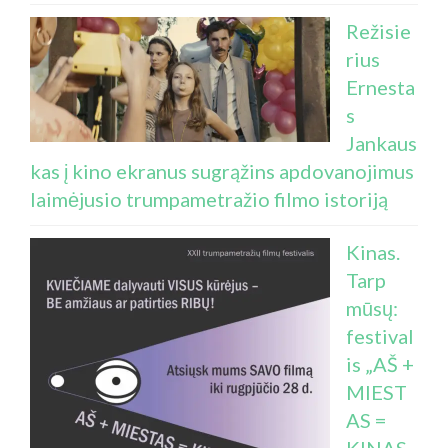
Režisie
rius
Ernesta
s
Jankaus
kas į kino ekranus sugrąžins apdovanojimus
laimėjusio trumpametražio filmo istoriją
Kinas.
Tarp
mūsų:
festival
is „AŠ +
MIEST
AS =
KINAS