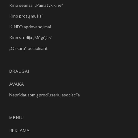
Kino seansai „Pamatyk kine“
Kino protų mūšiai
KINFO apdovanojimai
Kino studija „Mėgėjas“
„Oskarų“ belaukiant
DRAUGAI
AVAKA
Nepriklausomų prodiuserių asociacija
MENIU
REKLAMA