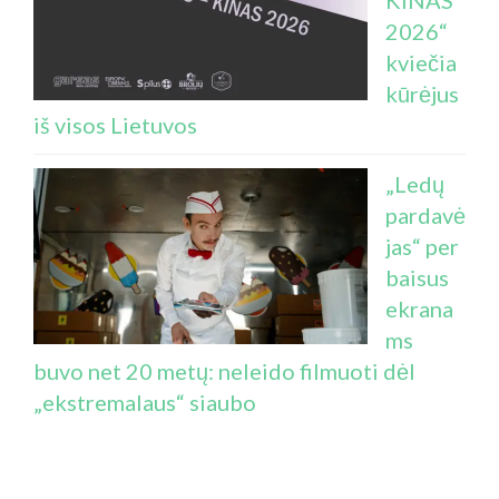
2026“
kviečia
kūrėjus
iš visos Lietuvos
„Ledų
pardavė
jas“ per
baisus
ekrana
ms
buvo net 20 metų: neleido filmuoti dėl
„ekstremalaus“ siaubo