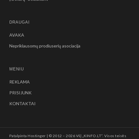
DRAUGAI
AVAKA
Nepriklausomų prodiuserių asociacija
MENIU
REKLAMA
PRISIJUNK
KONTAKTAI
Patalpinta
Hostinger
| © 2012 –
2026 VšĮ „KINFO.LT“. Visos teisės