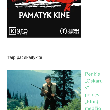
Taip pat skaitykite
Penkis
„Oskaru
s“
pelnęs
„Elnių
medžio