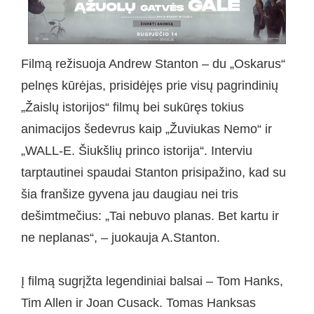
Filmą režisuoja Andrew Stanton – du „Oskarus“
pelnęs kūrėjas, prisidėjęs prie visų pagrindinių
„Žaislų istorijos“ filmų bei sukūręs tokius
animacijos šedevrus kaip „Žuviukas Nemo“ ir
„WALL-E. Šiukšlių princo istorija“. Interviu
tarptautinei spaudai Stanton prisipažino, kad su
šia franšize gyvena jau daugiau nei tris
dešimtmečius: „Tai nebuvo planas. Bet kartu ir
ne neplanas“, – juokauja A.Stanton.
Į filmą sugrįžta legendiniai balsai – Tom Hanks,
Tim Allen ir Joan Cusack. Tomas Hanksas