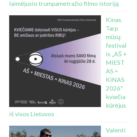
laimėjusio trumpametražio filmo istoriją
Kinas.
Tarp
mūsų:
festival
is „AŠ +
MIEST
AS =
KINAS
2026“
kviečia
kūrėjus
iš visos Lietuvos
Valenti