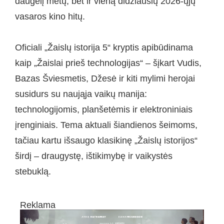
daugelį metų, bet ir vieną didžiausių 2026-ųjų
vasaros kino hitų.
Oficiali „Žaislų istorija 5“ kryptis apibūdinama
kaip „Žaislai prieš technologijas“ – šįkart Vudis,
Bazas Šviesmetis, Džesė ir kiti mylimi herojai
susidurs su naująja vaikų manija:
technologijomis, planšetėmis ir elektroniniais
įrenginiais. Tema aktuali šiandienos šeimoms,
tačiau kartu išsaugo klasikinę „Žaislų istorijos“
širdį – draugystę, ištikimybę ir vaikystės
stebuklą.
Reklama