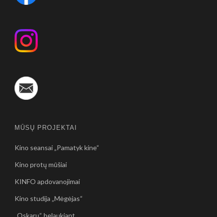
MŪSŲ PROJEKTAI
Kino seansai „Pamatyk kine“
Kino protų mūšiai
KINFO apdovanojimai
Kino studija „Mėgėjas“
„Oskarų“ belaukiant