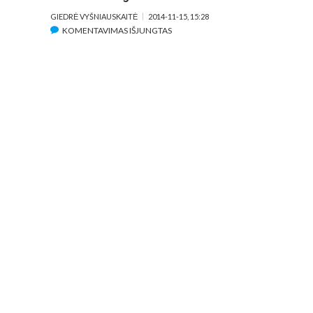
GIEDRĖ VYŠNIAUSKAITĖ
2014-11-15, 15:28
ĮRAŠE
KOMENTAVIMAS IŠJUNGTAS
PASKUTINIS
ALAINO
RESNAIS
FILMAS
„KATINO
DIENOS“
–
ŠVIESUS
IR
ELEGANTIŠKAS
ATSISVEIKINIMAS