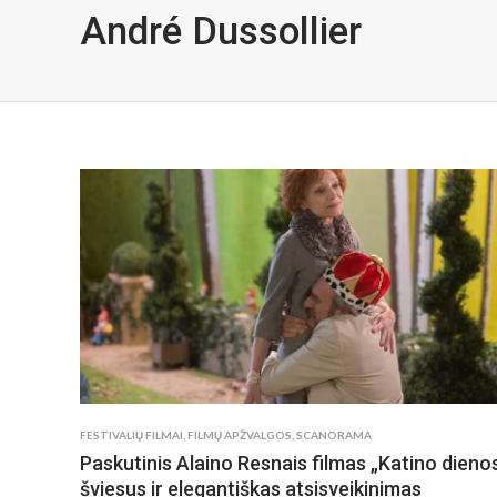
André Dussollier
FESTIVALIŲ FILMAI
,
FILMŲ APŽVALGOS
,
SCANORAMA
Paskutinis Alaino Resnais filmas „Katino dieno
šviesus ir elegantiškas atsisveikinimas