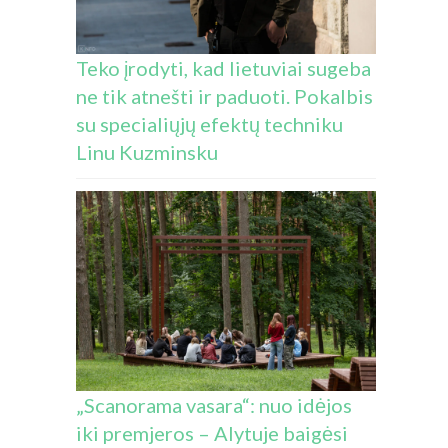
Teko įrodyti, kad lietuviai sugeba
ne tik atnešti ir paduoti. Pokalbis
su specialiųjų efektų techniku
Linu Kuzminsku
„Scanorama vasara“: nuo idėjos
iki premjeros – Alytuje baigėsi