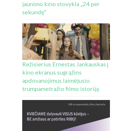
jaunimo kino stovykla „24 per
sekundę“
Režisierius Ernestas Jankauskas į
kino ekranus sugrąžins
apdovanojimus laimėjusio
trumpametražio filmo istoriją