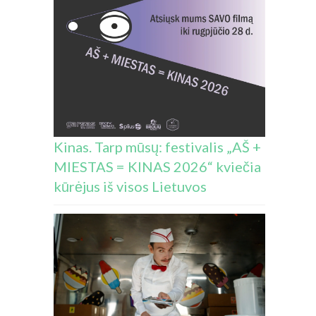
Kinas. Tarp mūsų: festivalis „AŠ +
MIESTAS = KINAS 2026“ kviečia
kūrėjus iš visos Lietuvos