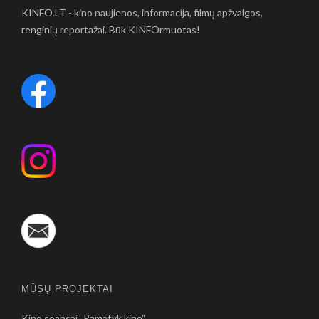
KINFO.LT - kino naujienos, informacija, filmų apžvalgos,
renginių reportažai. Būk KINFOrmuotas!
MŪSŲ PROJEKTAI
Kino seansai „Pamatyk kine“