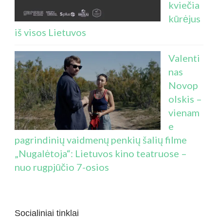
kviečia
kūrėjus
iš visos Lietuvos
Valenti
nas
Novop
olskis –
vienam
e
pagrindinių vaidmenų penkių šalių filme
„Nugalėtoja“: Lietuvos kino teatruose –
nuo rugpjūčio 7-osios
Socialiniai tinklai