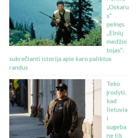
„Oskaru
s“
pelnęs
„Elnių
medžio
tojas“:
sukrečianti istorija apie karo paliktus
randus
Teko
įrodyti,
kad
lietuvia
i
sugeba
ne tik