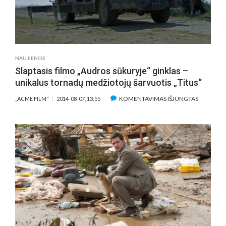
NAUJIENOS
Slaptasis filmo „Audros sūkuryje“ ginklas –
unikalus tornadų medžiotojų šarvuotis „Titus“
ĮRAŠE
KOMENTAVIMAS IŠJUNGTAS
„ACME FILM"
2014-08-07, 13:55
SLAPTASIS
FILMO
„AUDROS
SŪKURYJE
GINKLAS
–
UNIKALU
TORNAD
MEDŽIOT
ŠARVUOTI
„TITUS“