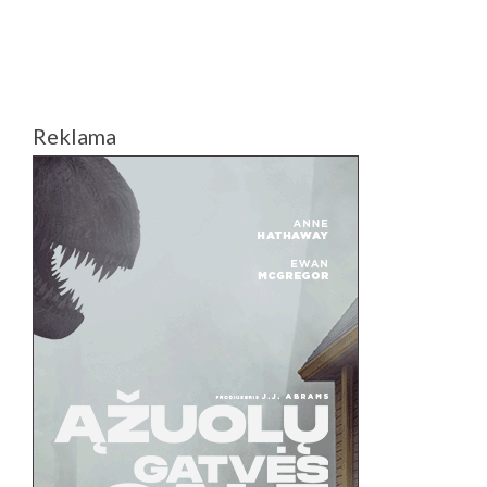
„AUDROS
SŪKURYJE
GAMTOS
STICHIJA
SĖS
PANIKĄ
Reklama
IR
LĖKTUVU
MĖTYS
IT
ŽAISLIUK