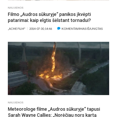
NAUJIENOS
Filmo „Audros sūkuryje“ panikos įkvėpti
patarimai: kaip elgtis šėlstant tornadui?
ĮRAŠE
KOMENTAVIMAS IŠJUNGTAS
„ACME FILM"
2014-07-30, 14:46
FILMO
„AUDROS
SŪKURYJE
PANIKOS
ĮKVĖPTI
PATARIMAI
KAIP
ELGTIS
ŠĖLSTANT
TORNADU
NAUJIENOS
Meteorologe filme „Audros sūkuryje“ tapusi
Sarah Wayne Callies: „Norėčiau nors kartą