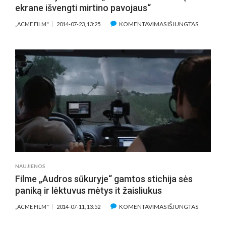
ekrane išvengti mirtino pavojaus“
ĮRAŠE
KOMENTAVIMAS IŠJUNGTAS
„ACME FILM"
2014-07-23, 13:25
METEOR
FILME
„AUDROS
SŪKURYJE
TAPUSI
SARAH
WAYNE
CALLIES:
„NORĖČI
NORS
KARTĄ
EKRANE
IŠVENGTI
NAUJIENOS
MIRTINO
Filme „Audros sūkuryje“ gamtos stichija sės
PAVOJAU
paniką ir lėktuvus mėtys it žaisliukus
ĮRAŠE
KOMENTAVIMAS IŠJUNGTAS
„ACME FILM"
2014-07-11, 13:52
FILME