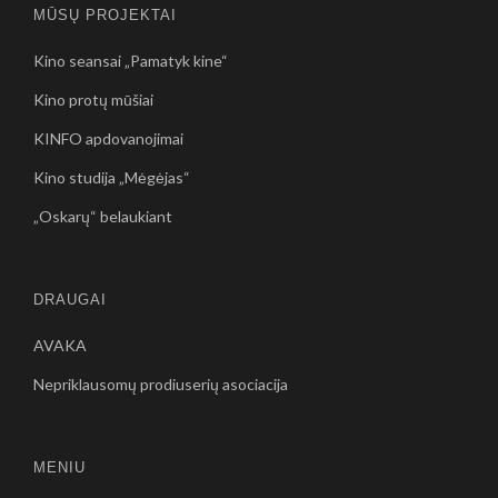
MŪSŲ PROJEKTAI
Kino seansai „Pamatyk kine“
Kino protų mūšiai
KINFO apdovanojimai
Kino studija „Mėgėjas“
„Oskarų“ belaukiant
DRAUGAI
AVAKA
Nepriklausomų prodiuserių asociacija
MENIU