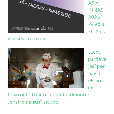
AS =
KINAS
2026“
kviečia
kūrėjus
iš visos Lietuvos
„Ledų
pardavė
jas“ per
baisus
ekrana
ms
buvo net 20 metų: neleido filmuoti dėl
„ekstremalaus“ siaubo