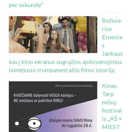
per sekundę“
Režisie
rius
Ernesta
s
Jankaus
kas į kino ekranus sugrąžins apdovanojimus
laimėjusio trumpametražio filmo istoriją
Kinas.
Tarp
mūsų:
festival
is „AŠ +
MIEST