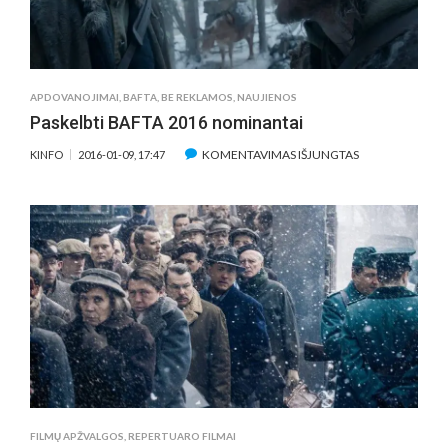
APDOVANOJIMAI
,
BAFTA
,
BE REKLAMOS
,
NAUJIENOS
Paskelbti BAFTA 2016 nominantai
ĮRAŠE
KOMENTAVIMAS IŠJUNGTAS
KINFO
2016-01-09, 17:47
PASKELBTI
BAFTA
2016
NOMINANTAI
FILMŲ APŽVALGOS
,
REPERTUARO FILMAI