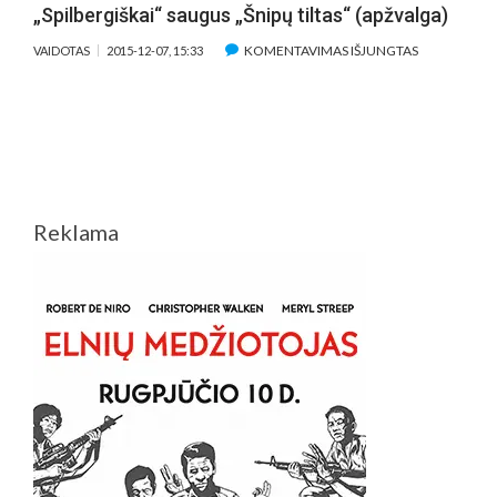
„Spilbergiškai“ saugus „Šnipų tiltas“ (apžvalga)
ĮRAŠE
KOMENTAVIMAS IŠJUNGTAS
VAIDOTAS
2015-12-07, 15:33
„SPILBERGIŠ
SAUGUS
„ŠNIPŲ
TILTAS“
(APŽVALGA)
Reklama