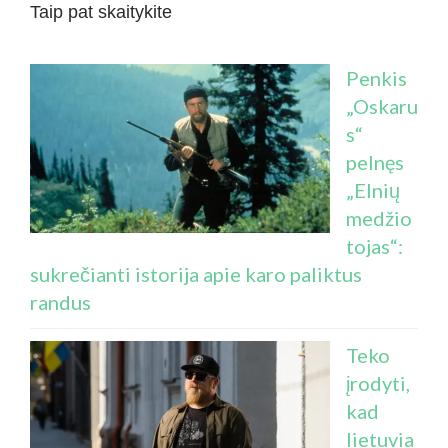
Taip pat skaitykite
Penkis
„Oskaru
s“
pelnęs
„Elnių
medžio
tojas“:
sukrečianti istorija apie karo paliktus
randus
Teko
įrodyti,
kad
lietuvia