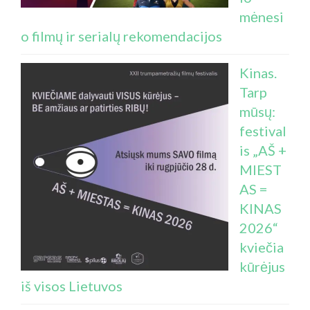
mėnesi
o filmų ir serialų rekomendacijos
Kinas.
Tarp
mūsų:
festival
is „AŠ +
MIEST
AS =
KINAS
2026“
kviečia
kūrėjus
iš visos Lietuvos