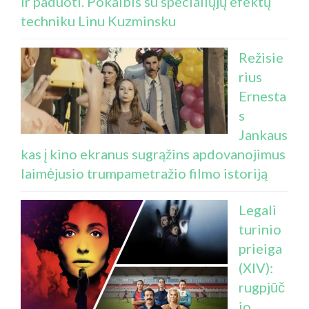
ir paduoti. Pokalbis su specialiųjų efektų
techniku Linu Kuzminsku
Režisie
rius
Ernesta
s
Jankaus
kas į kino ekranus sugrąžins apdovanojimus
laimėjusio trumpametražio filmo istoriją
Legali
turinio
prieiga
(XIV):
rugpjūč
io