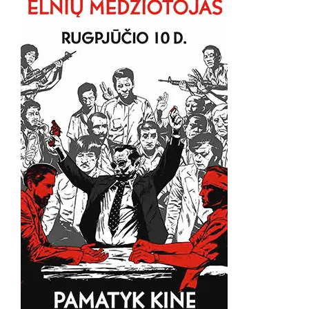
VISĄ
PASAULĮ