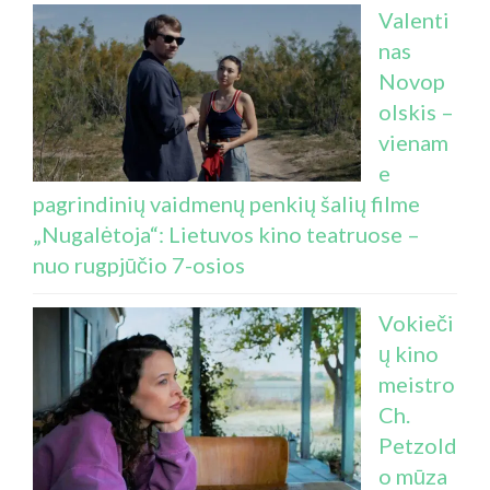
Valenti
nas
Novop
olskis –
vienam
e
pagrindinių vaidmenų penkių šalių filme
„Nugalėtoja“: Lietuvos kino teatruose –
nuo rugpjūčio 7-osios
Vokieči
ų kino
meistro
Ch.
Petzold
o mūza