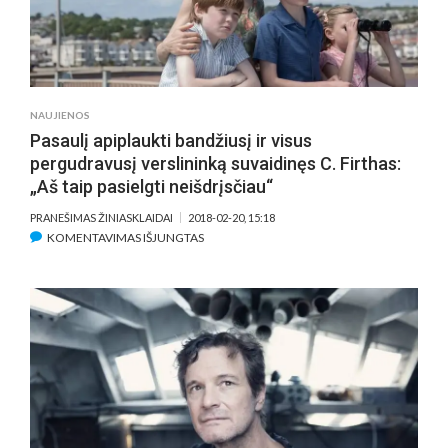
NAUJIENOS
Pasaulį apiplaukti bandžiusį ir visus
pergudravusį verslininką suvaidinęs C. Firthas:
„Aš taip pasielgti neišdrįsčiau“
PRANEŠIMAS ŽINIASKLAIDAI
2018-02-20, 15:18
ĮRAŠE
KOMENTAVIMAS IŠJUNGTAS
PASAULĮ
APIPLAUKTI
BANDŽIUSĮ
IR
VISUS
PERGUDRAVUSĮ
VERSLININKĄ
SUVAIDINĘS
C.
FIRTHAS: