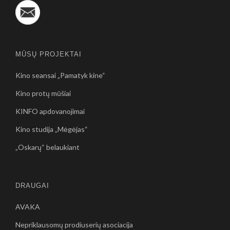
MŪSŲ PROJEKTAI
Kino seansai „Pamatyk kine“
Kino protų mūšiai
KINFO apdovanojimai
Kino studija „Mėgėjas“
„Oskarų“ belaukiant
DRAUGAI
AVAKA
Nepriklausomų prodiuserių asociacija