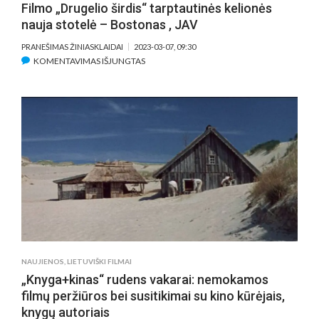
Filmo „Drugelio širdis“ tarptautinės kelionės
nauja stotelė – Bostonas , JAV
PRANEŠIMAS ŽINIASKLAIDAI
2023-03-07, 09:30
ĮRAŠE
KOMENTAVIMAS IŠJUNGTAS
FILMO
„DRUGELIO
ŠIRDIS“
TARPTAUTINĖS
KELIONĖS
NAUJA
STOTELĖ
–
BOSTONAS
,
JAV
NAUJIENOS
,
LIETUVIŠKI FILMAI
„Knyga+kinas“ rudens vakarai: nemokamos
filmų peržiūros bei susitikimai su kino kūrėjais,
knygų autoriais