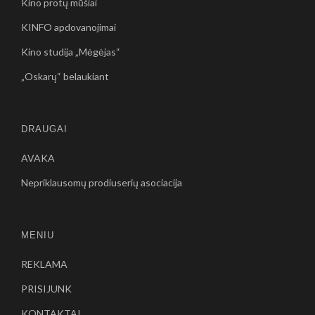
Kino protų mūšiai
KINFO apdovanojimai
Kino studija „Mėgėjas“
„Oskarų“ belaukiant
DRAUGAI
AVAKA
Nepriklausomų prodiuserių asociacija
MENIU
REKLAMA
PRISIJUNK
KONTAKTAI