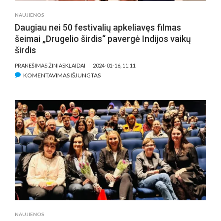
NAUJIENOS
Daugiau nei 50 festivalių apkeliavęs filmas
šeimai „Drugelio širdis“ pavergė Indijos vaikų
širdis
PRANEŠIMAS ŽINIASKLAIDAI
2024-01-16, 11:11
ĮRAŠE
KOMENTAVIMAS IŠJUNGTAS
DAUGIAU
NEI
50
FESTIVALIŲ
APKELIAVĘS
FILMAS
ŠEIMAI
„DRUGELIO
ŠIRDIS“
PAVERGĖ
INDIJOS
VAIKŲ
ŠIRDIS
NAUJIENOS