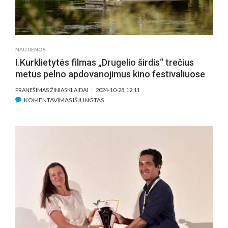
NAUJIENOS
I.Kurklietytės filmas „Drugelio širdis“ trečius
metus pelno apdovanojimus kino festivaliuose
PRANEŠIMAS ŽINIASKLAIDAI
2024-10-28, 12:11
ĮRAŠE
KOMENTAVIMAS IŠJUNGTAS
I.KURKLIETYTĖS
FILMAS
„DRUGELIO
ŠIRDIS“
TREČIUS
METUS
PELNO
APDOVANOJIMUS
KINO
FESTIVALIUOSE