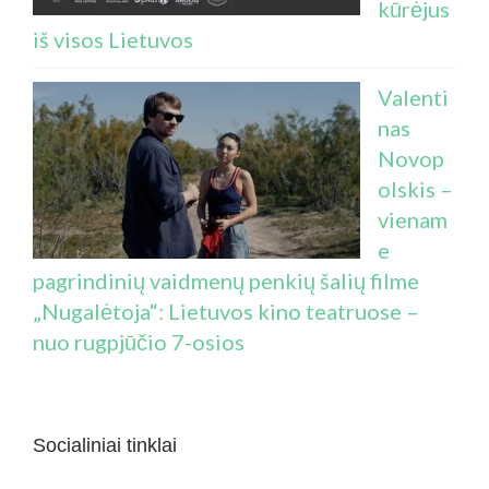
kūrėjus
iš visos Lietuvos
Valenti
nas
Novop
olskis –
vienam
e
pagrindinių vaidmenų penkių šalių filme
„Nugalėtoja“: Lietuvos kino teatruose –
nuo rugpjūčio 7-osios
Socialiniai tinklai