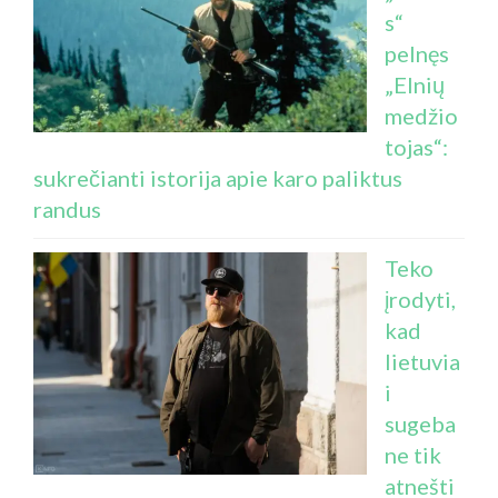
s“
pelnęs
„Elnių
medžio
tojas“:
sukrečianti istorija apie karo paliktus
randus
Teko
įrodyti,
kad
lietuvia
i
sugeba
ne tik
atnešti