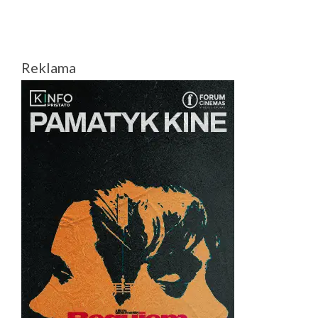
METŲ
I.
KURKLIETYTĖ
VĖL
Reklama
IMASI
KURTI
FILMĄ
VAIKAMS:
„DRUGELIO
ŠIRDIS“
PASAKOS
JAUTRIĄ
ISTORIJĄ
APIE
BUVIMĄ
YPATINGU