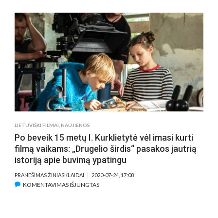
„DRUGELIO
ŠIRDIS“:
KOKS
YRA
„VABALŲ
UŽKALBĖTOJO“
DARBAS
LIETUVIŠKI FILMAI
,
NAUJIENOS
Po beveik 15 metų I. Kurklietytė vėl imasi kurti
filmą vaikams: „Drugelio širdis“ pasakos jautrią
istoriją apie buvimą ypatingu
PRANEŠIMAS ŽINIASKLAIDAI
2020-07-24, 17:08
ĮRAŠE
KOMENTAVIMAS IŠJUNGTAS
PO
BEVEIK
15