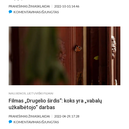
PRANEŠIMAS ŽINIASKLAIDAI
2022-10-10, 14:46
ĮRAŠE
KOMENTAVIMAS IŠJUNGTAS
„KNYGA+KINAS“
RUDENS
VAKARAI:
NEMOKAMOS
FILMŲ
PERŽIŪROS
BEI
SUSITIKIMAI
SU
KINO
KŪRĖJAIS,
KNYGŲ
AUTORIAIS
NAUJIENOS
,
LIETUVIŠKI FILMAI
Filmas „Drugelio širdis“: koks yra „vabalų
užkalbėtojo“ darbas
PRANEŠIMAS ŽINIASKLAIDAI
2022-04-29, 17:28
ĮRAŠE
KOMENTAVIMAS IŠJUNGTAS
FILMAS