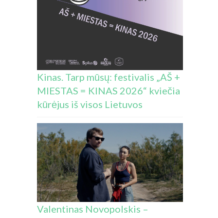
Kinas. Tarp mūsų: festivalis „AŠ +
MIESTAS = KINAS 2026“ kviečia
kūrėjus iš visos Lietuvos
Valentinas Novopolskis –