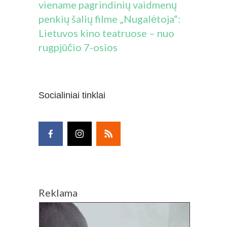
viename pagrindinių vaidmenų
penkių šalių filme „Nugalėtoja“:
Lietuvos kino teatruose – nuo
rugpjūčio 7-osios
Socialiniai tinklai
Reklama