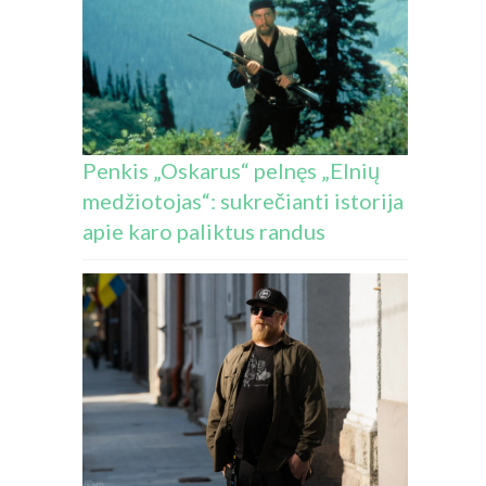
Penkis „Oskarus“ pelnęs „Elnių
medžiotojas“: sukrečianti istorija
apie karo paliktus randus