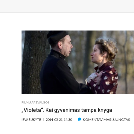
FILMŲ APŽVALGOS
„Violeta“. Kai gyvenimas tampa knyga
ĮR
KOMENTAVIMAS IŠJUNGTAS
IEVA ŠUKYTĖ
2014-05-21, 14:30
„V
KA