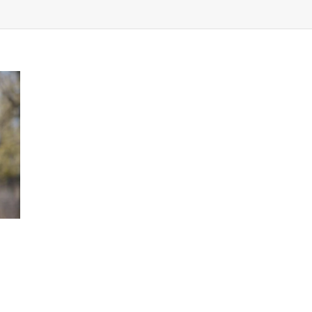
AŠE
IOLETA“.
I