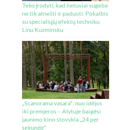
Teko įrodyti, kad lietuviai sugeba
ne tik atnešti ir paduoti. Pokalbis
su specialiųjų efektų techniku
Linu Kuzminsku
„Scanorama vasara“: nuo idėjos
iki premjeros – Alytuje baigėsi
jaunimo kino stovykla „24 per
sekundę“