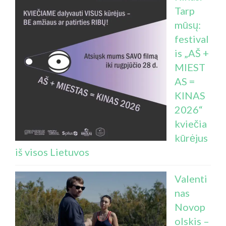
Tarp
mūsų:
festival
is „AŠ +
MIEST
AS =
KINAS
2026“
kviečia
kūrėjus
iš visos Lietuvos
Valenti
nas
Novop
olskis –