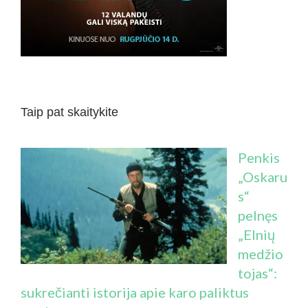
Taip pat skaitykite
Penkis
„Oskaru
s“
pelnęs
„Elnių
medžio
tojas“:
sukrečianti istorija apie karo paliktus