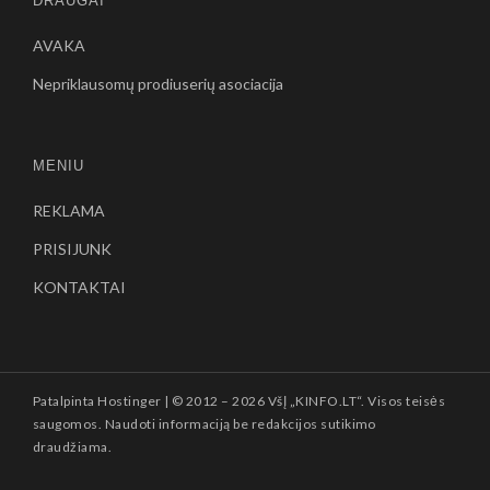
DRAUGAI
AVAKA
Nepriklausomų prodiuserių asociacija
MENIU
REKLAMA
PRISIJUNK
KONTAKTAI
Patalpinta
Hostinger
| © 2012 –
2026 VšĮ „KINFO.LT“. Visos teisės
saugomos. Naudoti informaciją be redakcijos sutikimo
draudžiama.