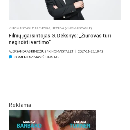
KINOMAISTAS.LT ARCHYVAS
,
LIETUVA (KINOMAISTAS.LT)
Filmų įgarsintojas G. Deksnys: „Žiūrovas turi
negirdėti vertimo“
ALEKSANDRAS RIMDŽIUS / KINOMAISTAS.LT
2017-11-25, 18:42
ĮRAŠE
KOMENTAVIMAS IŠJUNGTAS
FILMŲ
ĮGARSINTOJAS
G.
DEKSNYS:
„ŽIŪROVAS
TURI
NEGIRDĖTI
Reklama
VERTIMO“