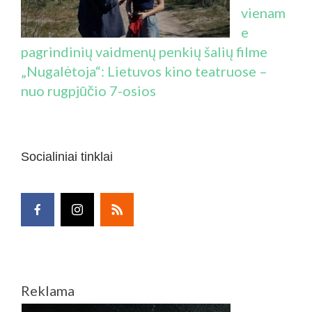
vienam
e
pagrindinių vaidmenų penkių šalių filme
„Nugalėtoja“: Lietuvos kino teatruose –
nuo rugpjūčio 7-osios
Socialiniai tinklai
Reklama