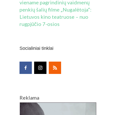
viename pagrindinių vaidmenų
penkių šalių filme „Nugalėtoja“:
Lietuvos kino teatruose – nuo
rugpjūčio 7-osios
Socialiniai tinklai
Reklama