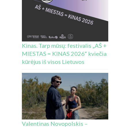
Kinas. Tarp mūsų: festivalis „AŠ +
MIESTAS = KINAS 2026“ kviečia
kūrėjus iš visos Lietuvos
Valentinas Novopolskis –