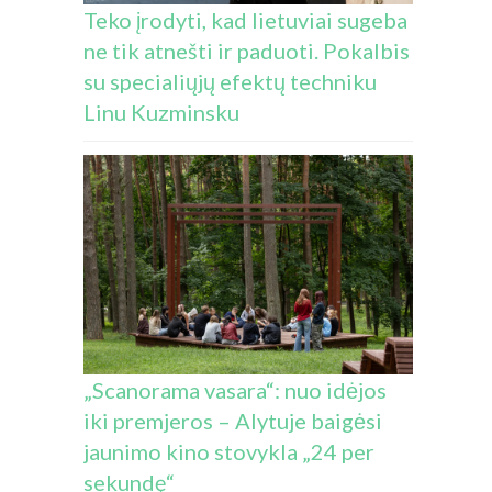
Teko įrodyti, kad lietuviai sugeba
ne tik atnešti ir paduoti. Pokalbis
su specialiųjų efektų techniku
Linu Kuzminsku
„Scanorama vasara“: nuo idėjos
iki premjeros – Alytuje baigėsi
jaunimo kino stovykla „24 per
sekundę“