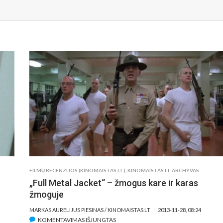
FILMŲ RECENZIJOS (KINOMAISTAS.LT)
,
KINOMAISTAS.LT ARCHYVAS
„Full Metal Jacket“ – žmogus kare ir karas
žmoguje
MARKAS AURELIJUS PIESINAS / KINOMAISTAS.LT
2013-11-28, 08:24
ĮRAŠE
KOMENTAVIMAS IŠJUNGTAS
MO