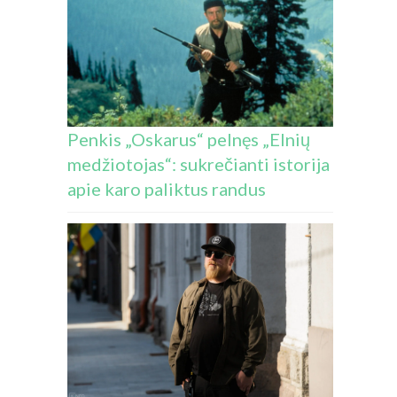
Penkis „Oskarus“ pelnęs „Elnių
medžiotojas“: sukrečianti istorija
apie karo paliktus randus