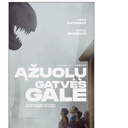
„KAIP
MUMS
TAI
PAVYKO,
KAIP
MES
IŠGYVENOME?“