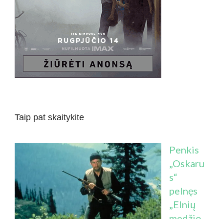
Taip pat skaitykite
Penkis
„Oskaru
s“
pelnęs
„Elnių
medžio