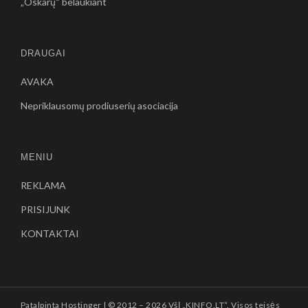
„Oskarų“ belaukiant
DRAUGAI
AVAKA
Nepriklausomų prodiuserių asociacija
MENIU
REKLAMA
PRISIJUNK
KONTAKTAI
Patalpinta
Hostinger
| © 2012 –
2026 VšĮ „KINFO.LT“. Visos teisės