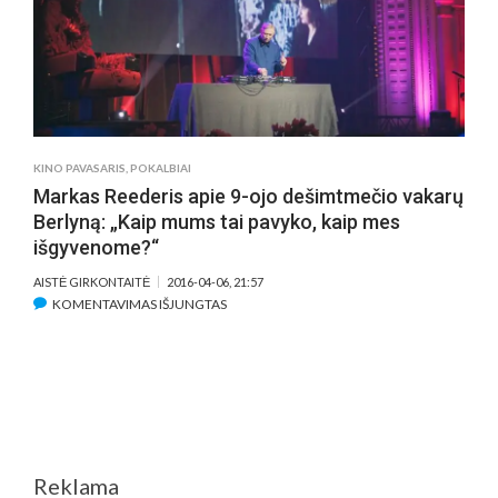
KINO PAVASARIS
,
POKALBIAI
Markas Reederis apie 9-ojo dešimtmečio vakarų
Berlyną: „Kaip mums tai pavyko, kaip mes
išgyvenome?“
AISTĖ GIRKONTAITĖ
2016-04-06, 21:57
ĮRAŠE
KOMENTAVIMAS IŠJUNGTAS
MARKAS
REEDERIS
APIE
9-
OJO
DEŠIMTMEČIO
VAKARŲ
Reklama
BERLYNĄ: