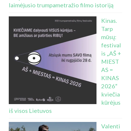
laimėjusio trumpametražio filmo istoriją
Kinas.
Tarp
mūsų:
festival
is „AŠ +
MIEST
AS =
KINAS
2026“
kviečia
kūrėjus
iš visos Lietuvos
Valenti