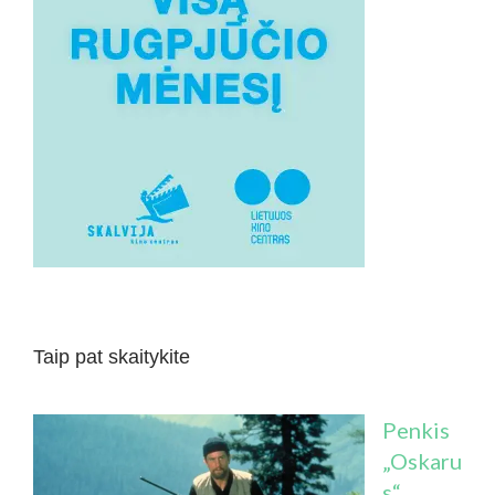
Taip pat skaitykite
Penkis
„Oskaru
s“