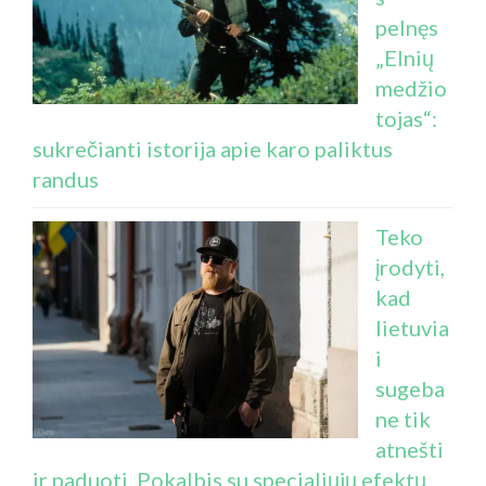
pelnęs
„Elnių
medžio
tojas“:
sukrečianti istorija apie karo paliktus
randus
Teko
įrodyti,
kad
lietuvia
i
sugeba
ne tik
atnešti
ir paduoti. Pokalbis su specialiųjų efektų