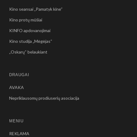
Kino seansai „Pamatyk kine“
Kino protų mūšiai
KINFO apdovanojimai
Kino studija „Mėgėjas“
„Oskarų“ belaukiant
DRAUGAI
AVAKA
Nepriklausomų prodiuserių asociacija
MENIU
REKLAMA