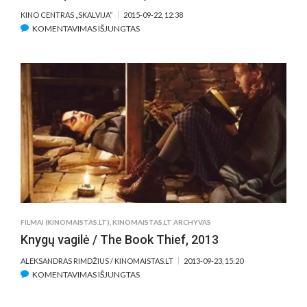
KINO CENTRAS „SKALVIJA“
2015-09-22, 12:38
ĮRAŠE
KOMENTAVIMAS IŠJUNGTAS
DOKUMENTIKOS
FESTIVALYJE
–
9,5
VAL.
TRUNKANTIS
FILMAS
APIE
HOLOKAUSTĄ
FILMAI (KINOMAISTAS.LT)
,
KINOMAISTAS.LT ARCHYVAS
Knygų vagilė / The Book Thief, 2013
ALEKSANDRAS RIMDŽIUS / KINOMAISTAS.LT
2013-09-23, 15:20
ĮRAŠE
KOMENTAVIMAS IŠJUNGTAS
KNYGŲ
VAGILĖ