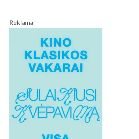
ROBERTAS
MULLANAS
KITĄMET
Reklama
PRISTATYS
NAUJĄ,
LIETUVOJE
FILMUOTĄ
JUOSTĄ
„GITEL“