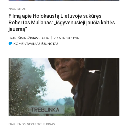
NAUJIENOS
Filmą apie Holokaustą Lietuvoje sukūręs
Robertas Mullanas: „išgyvenusieji jaučia kaltės
jausmą“
PRANEŠIMAS ŽINIASKLAIDAI
2016-09-23, 11:54
ĮRAŠE
KOMENTAVIMAS IŠJUNGTAS
FILMĄ
APIE
HOLOKAUSTĄ
LIETUVOJE
SUKŪRĘS
ROBERTAS
MULLANAS:
„IŠGYVENUSIEJI
JAUČIA
KALTĖS
JAUSMĄ“
NAUJIENOS
,
NEPATOGUS KINAS