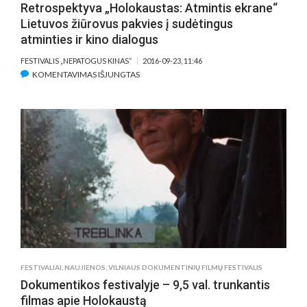
Retrospektyva „Holokaustas: Atmintis ekrane“
Lietuvos žiūrovus pakvies į sudėtingus
atminties ir kino dialogus
FESTIVALIS „NEPATOGUS KINAS“
2016-09-23, 11:46
ĮRAŠE
KOMENTAVIMAS IŠJUNGTAS
RETROSPEKTYVA
„HOLOKAUSTAS:
ATMINTIS
EKRANE“
LIETUVOS
ŽIŪROVUS
PAKVIES
Į
SUDĖTINGUS
ATMINTIES
IR
KINO
DIALOGUS
FESTIVALIAI
,
NAUJIENOS
,
VILNIAUS DOKUMENTINIŲ FILMŲ FESTIVALIS
Dokumentikos festivalyje – 9,5 val. trunkantis
filmas apie Holokaustą