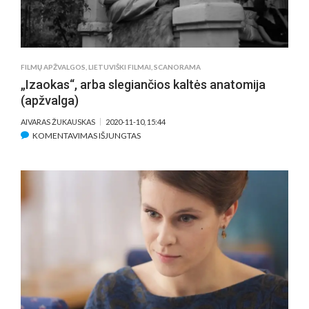
FILMŲ APŽVALGOS
,
LIETUVIŠKI FILMAI
,
SCANORAMA
„Izaokas“, arba slegiančios kaltės anatomija
(apžvalga)
AIVARAS ŽUKAUSKAS
2020-11-10, 15:44
ĮRAŠE
KOMENTAVIMAS IŠJUNGTAS
„IZAOKAS“,
ARBA
SLEGIANČIOS
KALTĖS
ANATOMIJA
(APŽVALGA)