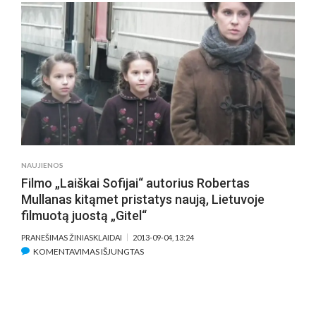
/
THE
BOOK
THIEF,
2013
NAUJIENOS
Filmo „Laiškai Sofijai“ autorius Robertas
Mullanas kitąmet pristatys naują, Lietuvoje
filmuotą juostą „Gitel“
PRANEŠIMAS ŽINIASKLAIDAI
2013-09-04, 13:24
ĮRAŠE
KOMENTAVIMAS IŠJUNGTAS
FILMO
„LAIŠKAI
SOFIJAI“
AUTORIUS