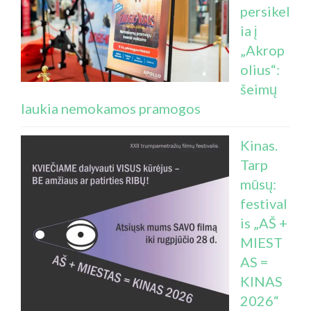
persikel
ia į
„Akrop
olius“:
šeimų
laukia nemokamos pramogos
Kinas.
Tarp
mūsų:
festival
is „AŠ +
MIEST
AS =
KINAS
2026“