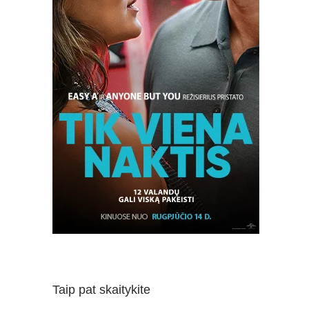
E
Ų
LIEPIMŲ
AUKĘS
VAMENAS“
VIETĖ
DAIRYTI
IAU
ŪDINGUS
MAVIMŲ
LISIUS
Taip pat skaitykite