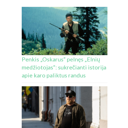
Penkis „Oskarus“ pelnęs „Elnių
medžiotojas“: sukrečianti istorija
apie karo paliktus randus