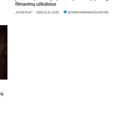
filmavimų užkulisius
ĮRAŠ
KOMENTAVIMAS IŠJUNGTAS
„ACME FILM"
2018-12-21, 13:03
ITIN
GER
ATSI
SUL
„AK
PAK
PASI
PO
NE
KĄ
MAŽ
ĮSP
FIL
UŽKU
kų
E
ENINGASIS