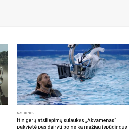
NAUJIENOS
Itin gerų atsiliepimų sulaukęs „Akvamenas“
pakvietė pasidairyti po ne ką mažiau įspūdingus