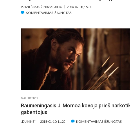
PRANEŠIMAS ŽINIASKLAIDAI
2024-02-08, 15:30
ĮRAŠE
KOMENTAVIMAS IŠJUNGTAS
ĮKVEPIANTYS
J.
MOMOA
NUOTYKIAI
IR
ATRADIMAI
–
NAUJAME
DOKUMENTINIAME
SERIALE
„KELYJE“
NAUJIENOS
Raumeningasis J. Momoa kovoja prieš narkoti
gabentojus
ĮRAŠ
KOMENTAVIMAS IŠJUNGTAS
„DU KINE“
2018-01-10, 11:25
RAUM