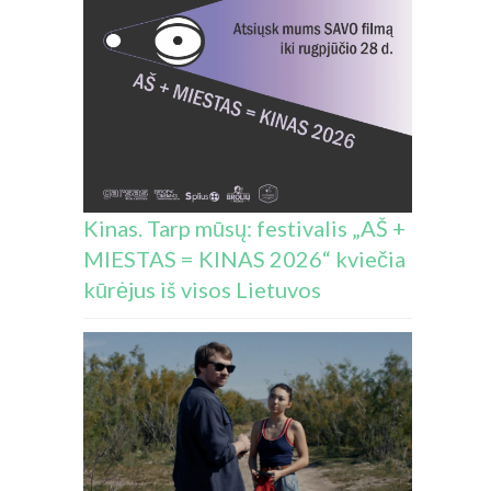
Kinas. Tarp mūsų: festivalis „AŠ +
MIESTAS = KINAS 2026“ kviečia
kūrėjus iš visos Lietuvos