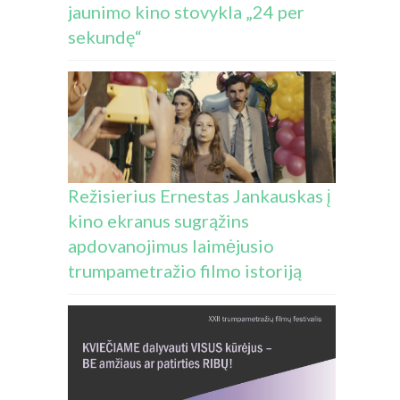
jaunimo kino stovykla „24 per
sekundę“
Režisierius Ernestas Jankauskas į
kino ekranus sugrąžins
apdovanojimus laimėjusio
trumpametražio filmo istoriją