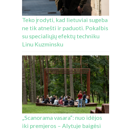
Teko įrodyti, kad lietuviai sugeba
ne tik atnešti ir paduoti. Pokalbis
su specialiųjų efektų techniku
Linu Kuzminsku
„Scanorama vasara“: nuo idėjos
iki premjeros – Alytuje baigėsi