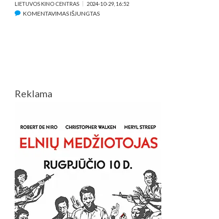
LIETUVOS KINO CENTRAS
2024-10-29, 16:52
ĮRAŠE
KOMENTAVIMAS IŠJUNGTAS
TARPTAUTINIAME
TALINO
FILMŲ
FESTIVALYJE
„JUODOSIOS
NAKTYS”
–
Reklama
LIETUVIŠKŲ
PROJEKTŲ
GAUSA