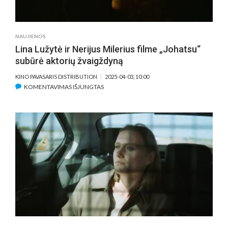
TEATRE
ATRASTA
PAGRINDINĖ
NAUJIENOS
AKTORĖ
Lina Lužytė ir Nerijus Milerius filme „Johatsu“
subūrė aktorių žvaigždyną
KINO PAVASARIS DISTRIBUTION
2025-04-03, 10:00
ĮRAŠE
KOMENTAVIMAS IŠJUNGTAS
LINA
LUŽYTĖ
IR
NERIJUS
MILERIUS
FILME
„JOHATSU“
SUBŪRĖ
AKTORIŲ
ŽVAIGŽDYNĄ