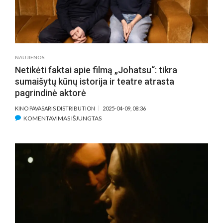
NAUJIENOS
Netikėti faktai apie filmą „Johatsu“: tikra
sumaišytų kūnų istorija ir teatre atrasta
pagrindinė aktorė
KINO PAVASARIS DISTRIBUTION
2025-04-09, 08:36
ĮRAŠE
KOMENTAVIMAS IŠJUNGTAS
NETIKĖTI
FAKTAI
APIE
FILMĄ
„JOHATSU“:
TIKRA
SUMAIŠYTŲ
KŪNŲ
ISTORIJA
IR