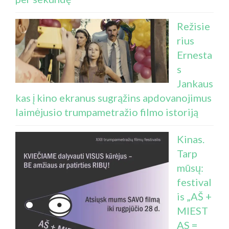
Režisie
rius
Ernesta
s
Jankaus
kas į kino ekranus sugrąžins apdovanojimus
laimėjusio trumpametražio filmo istoriją
Kinas.
Tarp
mūsų:
festival
is „AŠ +
MIEST
AS =