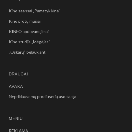
Kino seansai „Pamatyk kine“
Kino protų mūšiai
KINFO apdovanojimai
Kino studija „Mėgėjas“
„Oskarų“ belaukiant
DRAUGAI
AVAKA
Nepriklausomų prodiuserių asociacija
MENIU
REKLAMA