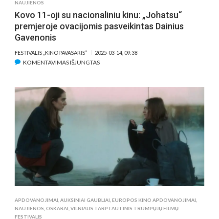
NAUJIENOS
Kovo 11-oji su nacionaliniu kinu: „Johatsu“
premjeroje ovacijomis pasveikintas Dainius
Gavenonis
FESTIVALIS „KINO PAVASARIS“
2025-03-14, 09:38
ĮRAŠE
KOMENTAVIMAS IŠJUNGTAS
KOVO
11-
OJI
SU
NACIONALINIU
KINU:
„JOHATSU“
PREMJEROJE
OVACIJOMIS
PASVEIKINTAS
DAINIUS
GAVENONIS
APDOVANOJIMAI
,
AUKSINIAI GAUBLIAI
,
EUROPOS KINO APDOVANOJIMAI
,
NAUJIENOS
,
OSKARAI
,
VILNIAUS TARPTAUTINIS TRUMPŲJŲ FILMŲ
FESTIVALIS