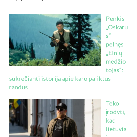
Penkis
„Oskaru
s“
pelnęs
„Elnių
medžio
tojas“:
sukrečianti istorija apie karo paliktus
randus
Teko
įrodyti,
kad
lietuvia