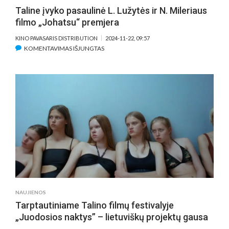
Taline įvyko pasaulinė L. Lužytės ir N. Mileriaus
filmo „Johatsu“ premjera
KINO PAVASARIS DISTRIBUTION
2024-11-22, 09:57
ĮRAŠE
KOMENTAVIMAS IŠJUNGTAS
TALINE
ĮVYKO
PASAULINĖ
L.
LUŽYTĖS
IR
N.
MILERIAUS
FILMO
„JOHATSU“
PREMJERA
NAUJIENOS
Tarptautiniame Talino filmų festivalyje
„Juodosios naktys” – lietuviškų projektų gausa