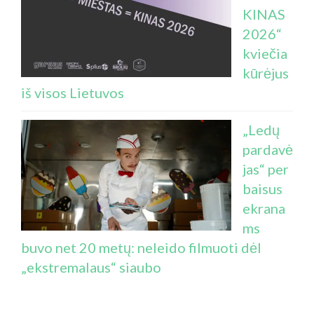
KINAS
2026“
kviečia
kūrėjus
iš visos Lietuvos
„Ledų
pardavė
jas“ per
baisus
ekrana
ms
buvo net 20 metų: neleido filmuoti dėl
„ekstremalaus“ siaubo