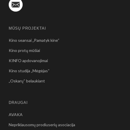
MŪSŲ PROJEKTAI
Kino seansai „Pamatyk kine“
Kino protų mūšiai
KINFO apdovanojimai
Kino studija „Mėgėjas“
„Oskarų“ belaukiant
DRAUGAI
AVAKA
Nepriklausomų prodiuserių asociacija