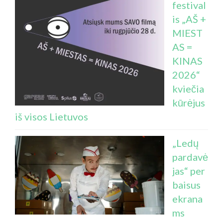
festival
is „AŠ +
MIEST
AS =
KINAS
2026“
kviečia
kūrėjus
iš visos Lietuvos
„Ledų
pardavė
jas“ per
baisus
ekrana
ms