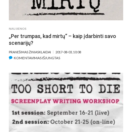
NAUJIENOS
„Per trumpas, kad mirtų“ – kaip įdarbinti savo
scenarijų?
PRANEŠIMAS ŽINIASKLAIDAI
2017-08-03, 10:08
ĮRAŠE
KOMENTAVIMAS IŠJUNGTAS
„PER
TRUMPAS,
KAD
MIRTŲ“
–
KAIP
ĮDARBINTI
SAVO
SCENARIJŲ?