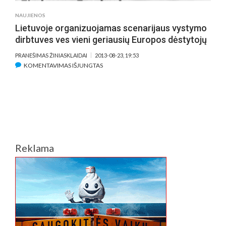
NAUJIENOS
Lietuvoje organizuojamas scenarijaus vystymo
dirbtuves ves vieni geriausių Europos dėstytojų
PRANEŠIMAS ŽINIASKLAIDAI
2013-08-23, 19:53
ĮRAŠE
KOMENTAVIMAS IŠJUNGTAS
LIETUVOJE
ORGANIZUOJAMAS
SCENARIJAUS
VYSTYMO
DIRBTUVES
VES
VIENI
Reklama
GERIAUSIŲ
EUROPOS
DĖSTYTOJŲ