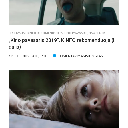
FESTIVALIAI
,
KINFO REKOMENDUOJA
,
KINO PAVASARIS
,
NAUJIENOS
„Kino pavasaris 2019“. KINFO rekomenduoja (I
dalis)
ĮRAŠE
KOMENTAVIMAS IŠJUNGTAS
KINFO
2019-03-08, 07:00
„KINO
PAVASARIS
2019“.
KINFO
REKOMENDUO
(I
DALIS)