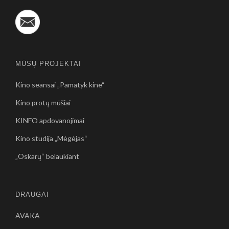
MŪSŲ PROJEKTAI
Kino seansai „Pamatyk kine“
Kino protų mūšiai
KINFO apdovanojimai
Kino studija „Mėgėjas“
„Oskarų“ belaukiant
DRAUGAI
AVAKA