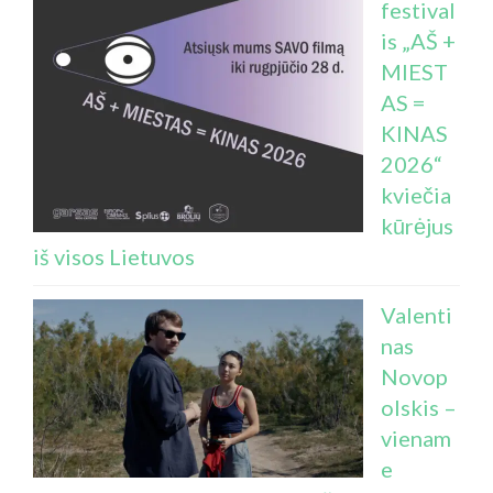
festival
is „AŠ +
MIEST
AS =
KINAS
2026“
kviečia
kūrėjus
iš visos Lietuvos
Valenti
nas
Novop
olskis –
vienam
e