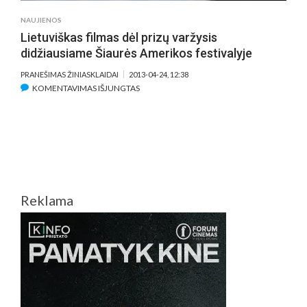
NAUJIENOS
Lietuviškas filmas dėl prizų varžysis
didžiausiame Šiaurės Amerikos festivalyje
PRANEŠIMAS ŽINIASKLAIDAI
2013-04-24, 12:38
ĮRAŠE
KOMENTAVIMAS IŠJUNGTAS
LIETUVIŠKAS
FILMAS
DĖL
PRIZŲ
VARŽYSIS
DIDŽIAUSIAME
ŠIAURĖS
Reklama
AMERIKOS
FESTIVALYJE