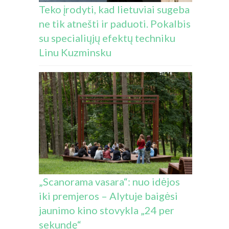
Teko įrodyti, kad lietuviai sugeba
ne tik atnešti ir paduoti. Pokalbis
su specialiųjų efektų techniku
Linu Kuzminsku
„Scanorama vasara“: nuo idėjos
iki premjeros – Alytuje baigėsi
jaunimo kino stovykla „24 per
sekundę“