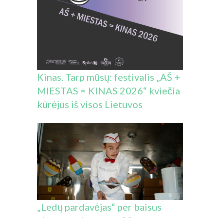
Kinas. Tarp mūsų: festivalis „AŠ +
MIESTAS = KINAS 2026“ kviečia
kūrėjus iš visos Lietuvos
„Ledų pardavėjas“ per baisus