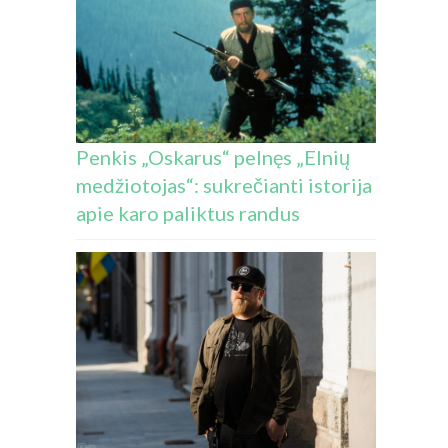
Penkis „Oskarus“ pelnęs „Elnių
medžiotojas“: sukrečianti istorija
apie karo paliktus randus