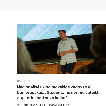
NAUJIENOS
Nacionalinės kino mokyklos vadovas V.
Dambrauskas: „Studentams norime suteikti
drąsos kalbėti savo kalba“
VILNIAUS KINO BIURAS
2025-01-14, 11:23