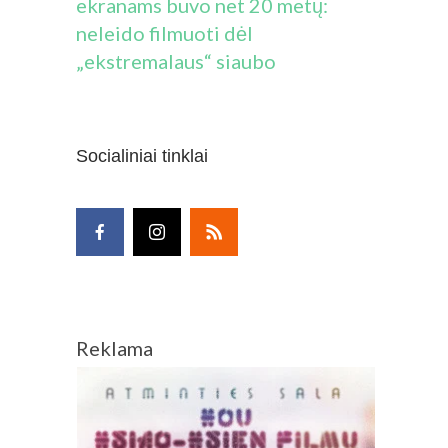
ekranams buvo net 20 metų:
neleido filmuoti dėl
„ekstremalaus“ siaubo
Socialiniai tinklai
Reklama