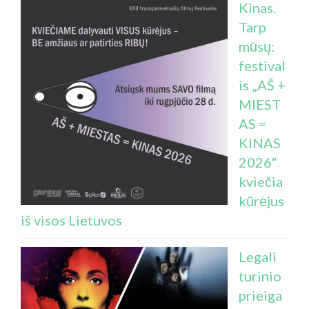
Kinas.
Tarp
mūsų:
festival
is „AŠ +
MIEST
AS =
KINAS
2026“
kviečia
kūrėjus
iš visos Lietuvos
Legali
turinio
prieiga