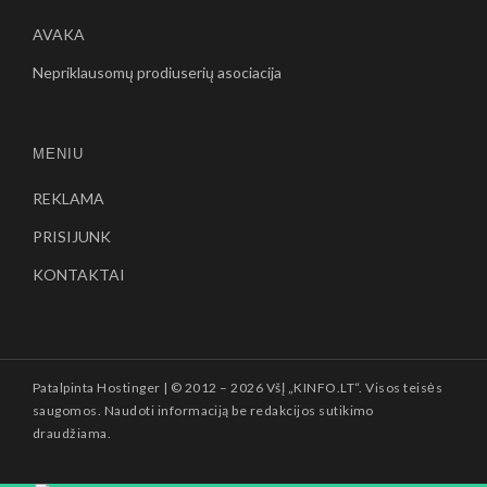
AVAKA
Nepriklausomų prodiuserių asociacija
MENIU
REKLAMA
PRISIJUNK
KONTAKTAI
Patalpinta
Hostinger
| © 2012 –
2026 VšĮ „KINFO.LT“. Visos teisės
saugomos. Naudoti informaciją be redakcijos sutikimo
draudžiama.