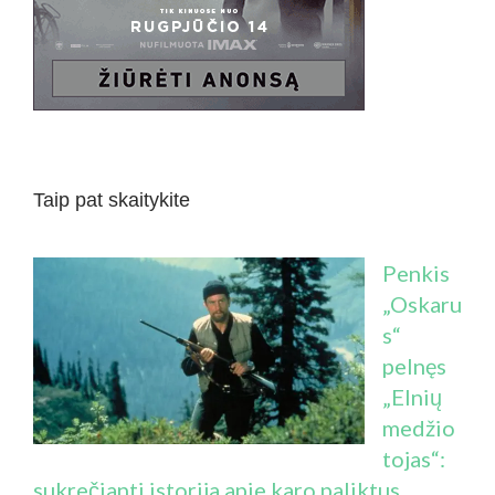
Taip pat skaitykite
Penkis
„Oskaru
s“
pelnęs
„Elnių
medžio
tojas“:
sukrečianti istorija apie karo paliktus