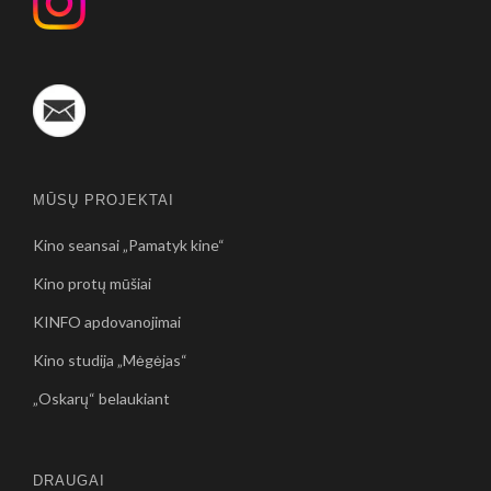
MŪSŲ PROJEKTAI
Kino seansai „Pamatyk kine“
Kino protų mūšiai
KINFO apdovanojimai
Kino studija „Mėgėjas“
„Oskarų“ belaukiant
DRAUGAI