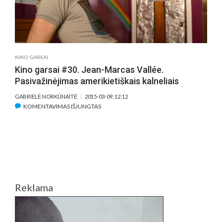
KINO GARSAI
Kino garsai #30. Jean-Marcas Vallée.
Pasivažinėjimas amerikietiškais kalneliais
GABRIELĖ NORKŪNAITĖ
2015-03-09, 12:12
ĮRAŠE
KOMENTAVIMAS IŠJUNGTAS
KINO
GARSAI
#30.
JEAN-
MARCAS
VALLÉE.
PASIVAŽINĖJIMAS
Reklama
AMERIKIETIŠKAIS
KALNELIAIS