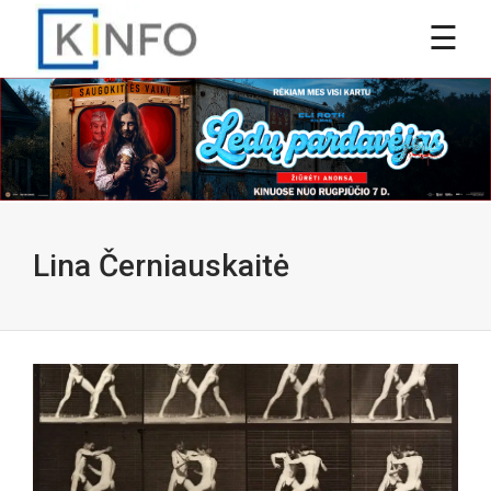
Lina Černiauskaitė