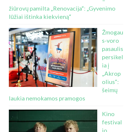
–
žiūrovų pamilta „Renovacija“: „Gyvenimo
lūžiai ištinka kiekvieną“
Žmogau
s-voro
pasaulis
persikel
ia į
„Akrop
olius“:
šeimų
laukia nemokamos pramogos
Kino
festival
io