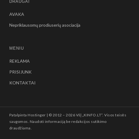
DRAUGAI
AVAKA
Nepriklausomų prodiuserių asociacija
MENIU
REKLAMA
PRISIJUNK
KONTAKTAI
Patalpinta
Hostinger
| © 2012 –
2026 VšĮ „KINFO.LT“. Visos teisės
saugomos. Naudoti informaciją be redakcijos sutikimo
draudžiama.