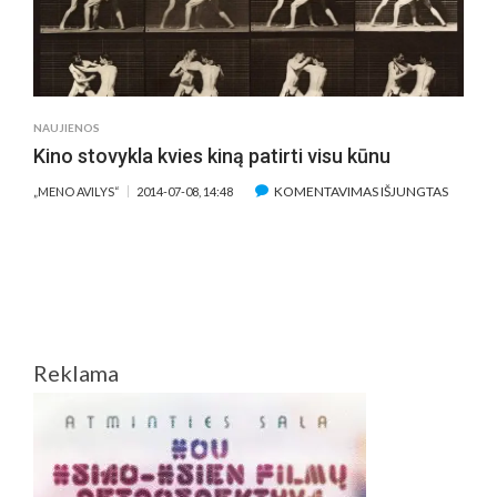
NAUJIENOS
Kino stovykla kvies kiną patirti visu kūnu
ĮRAŠE
KOMENTAVIMAS IŠJUNGTAS
„MENO AVILYS“
2014-07-08, 14:48
KINO
STOVYK
KVIES
KINĄ
PATIRTI
VISU
KŪNU
Reklama