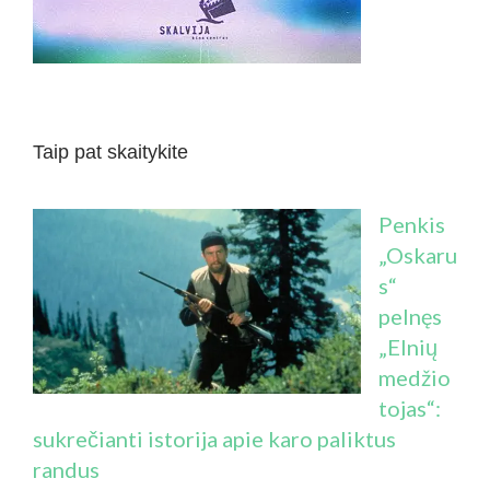
Taip pat skaitykite
Penkis
„Oskaru
s“
pelnęs
„Elnių
medžio
tojas“:
sukrečianti istorija apie karo paliktus
randus