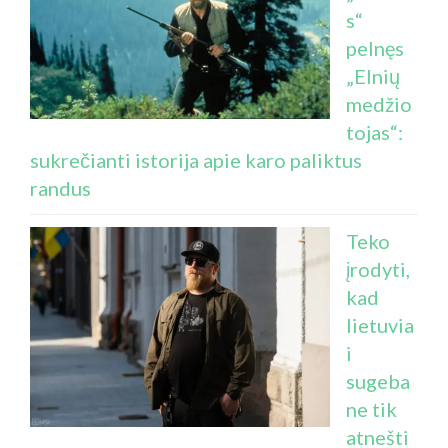
s“
pelnęs
„Elnių
medžio
tojas“:
sukrečianti istorija apie karo paliktus
randus
Teko
įrodyti,
kad
lietuvia
i
sugeba
ne tik
atnešti