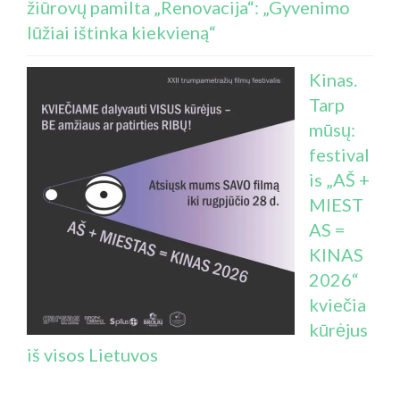
žiūrovų pamilta „Renovacija“: „Gyvenimo
lūžiai ištinka kiekvieną“
Kinas.
Tarp
mūsų:
festival
is „AŠ +
MIEST
AS =
KINAS
2026“
kviečia
kūrėjus
iš visos Lietuvos