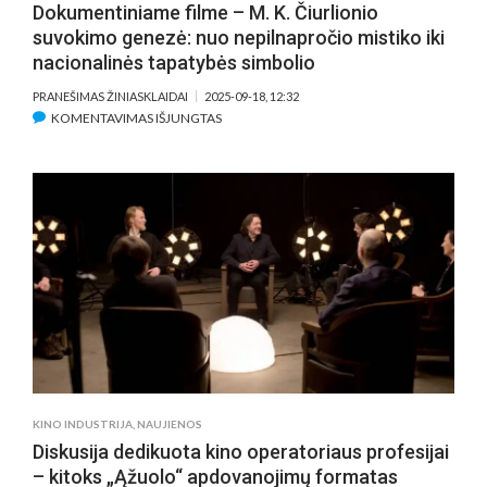
Dokumentiniame filme – M. K. Čiurlionio
IR
suvokimo genezė: nuo nepilnapročio mistiko iki
KŪRĖJAIS)
nacionalinės tapatybės simbolio
PRANEŠIMAS ŽINIASKLAIDAI
2025-09-18, 12:32
ĮRAŠE
KOMENTAVIMAS IŠJUNGTAS
DOKUMENTINIAME
FILME
–
M.
K.
ČIURLIONIO
SUVOKIMO
GENEZĖ:
NUO
NEPILNAPROČIO
MISTIKO
IKI
NACIONALINĖS
KINO INDUSTRIJA
,
NAUJIENOS
TAPATYBĖS
Diskusija dedikuota kino operatoriaus profesijai
SIMBOLIO
– kitoks „Ąžuolo“ apdovanojimų formatas