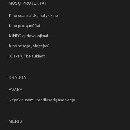
MŪSŲ PROJEKTAI
Kino seansai „Pamatyk kine“
Kino protų mūšiai
KINFO apdovanojimai
Kino studija „Mėgėjas“
„Oskarų“ belaukiant
DRAUGAI
AVAKA
Nepriklausomų prodiuserių asociacija
MENIU