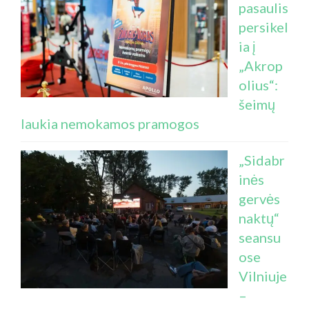
pasaulis
persikel
ia į
„Akrop
olius“:
šeimų
laukia nemokamos pramogos
„Sidabr
inės
gervės
naktų“
seansu
ose
Vilniuje
–