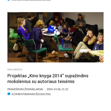
PAMATYKITE:
LIETUVIŠKAS
DOKUMENTINIS
FILMAS
„ŽIŪRĖK,
KOKS
GARSAS.
VILNIAUS
GARSO
SISTEMŲ
KULTŪRA“
(VIDEO)
NAUJIENOS
Projektas „Kino knyga 2014“ supažindins
moksleivius su autoriaus teisėmis
PRANEŠIMAS ŽINIASKLAIDAI
2014-10-06, 11:22
ĮRAŠE
KOMENTAVIMAS IŠJUNGTAS
PROJEKTAS
„KINO
KNYGA