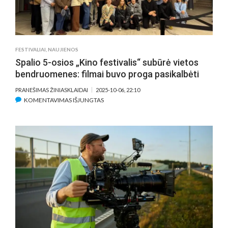
FESTIVALIAI
,
NAUJIENOS
Spalio 5-osios „Kino festivalis“ subūrė vietos
bendruomenes: filmai buvo proga pasikalbėti
PRANEŠIMAS ŽINIASKLAIDAI
2025-10-06, 22:10
ĮRAŠE
KOMENTAVIMAS IŠJUNGTAS
SPALIO
5-
OSIOS
„KINO
FESTIVALIS“
SUBŪRĖ
VIETOS
BENDRUOMENES:
FILMAI
BUVO
PROGA
PASIKALBĖTI