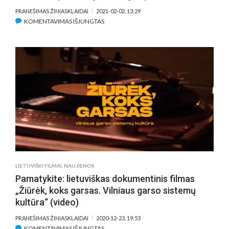
PRANEŠIMAS ŽINIASKLAIDAI
2021-02-02, 13:29
ĮRAŠE
KOMENTAVIMAS IŠJUNGTAS
DISKUSIJA
DEDIKUOTA
KINO
OPERATORIAUS
PROFESIJAI
–
KITOKS
„ĄŽUOLO“
APDOVANOJIMŲ
FORMATAS
LIETUVIŠKI FILMAI
,
NAUJIENOS
Pamatykite: lietuviškas dokumentinis filmas
„Žiūrėk, koks garsas. Vilniaus garso sistemų
kultūra“ (video)
PRANEŠIMAS ŽINIASKLAIDAI
2020-12-23, 19:53
ĮRAŠE
KOMENTAVIMAS IŠJUNGTAS