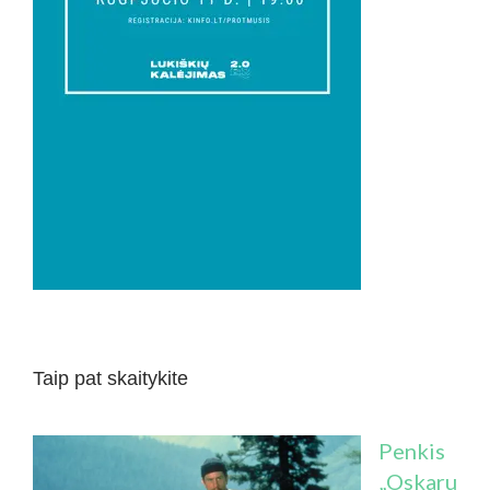
Taip pat skaitykite
Penkis
„Oskaru