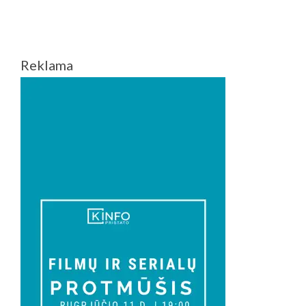
2014“
SUPAŽINDINS
MOKSLEIVIUS
SU
Reklama
AUTORIAUS
TEISĖMIS