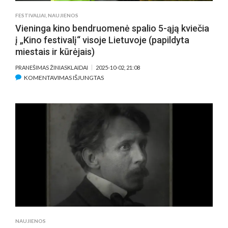
FESTIVALIAI
,
NAUJIENOS
Vieninga kino bendruomenė spalio 5-ąją kviečia
į „Kino festivalį“ visoje Lietuvoje (papildyta
miestais ir kūrėjais)
PRANEŠIMAS ŽINIASKLAIDAI
2025-10-02, 21:08
ĮRAŠE
KOMENTAVIMAS IŠJUNGTAS
VIENINGA
KINO
BENDRUOMENĖ
SPALIO
5-
ĄJĄ
KVIEČIA
Į
„KINO
FESTIVALĮ“
VISOJE
LIETUVOJE
(PAPILDYTA
NAUJIENOS
MIESTAIS