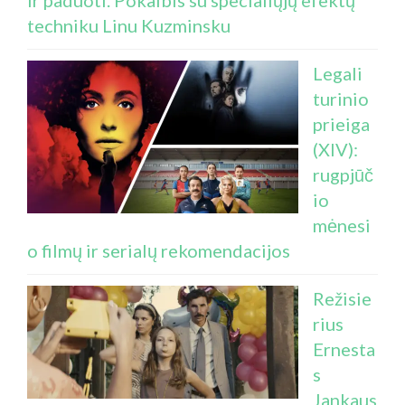
ir paduoti. Pokalbis su specialiųjų efektų
techniku Linu Kuzminsku
Legali
turinio
prieiga
(XIV):
rugpjūč
io
mėnesi
o filmų ir serialų rekomendacijos
Režisie
rius
Ernesta
s
Jankaus