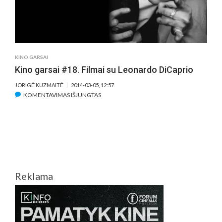
KINO GARSAI
Kino garsai #18. Filmai su Leonardo DiCaprio
JORIGĖ KUZMAITĖ
2014-03-05, 12:57
ĮRAŠE
KOMENTAVIMAS IŠJUNGTAS
KINO
GARSAI
#18.
FILMAI
SU
LEONARDO
DICAPRIO
Reklama