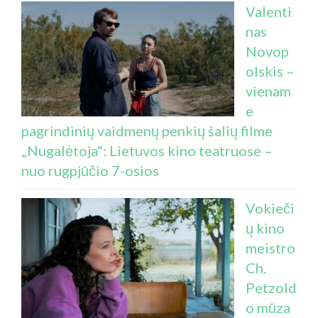
Valenti
nas
Novop
olskis –
vienam
e
pagrindinių vaidmenų penkių šalių filme
„Nugalėtoja“: Lietuvos kino teatruose –
nuo rugpjūčio 7-osios
Vokieči
ų kino
meistro
Ch.
Petzold
o mūza