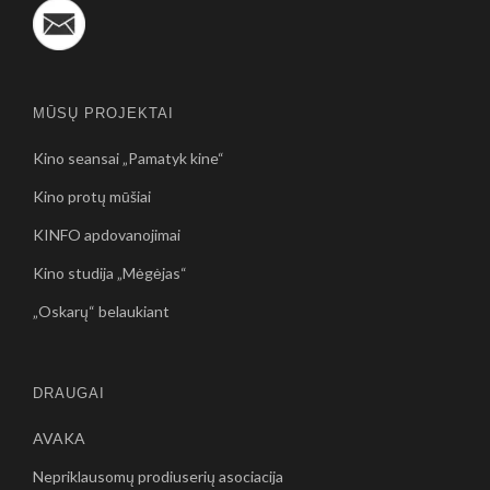
MŪSŲ PROJEKTAI
Kino seansai „Pamatyk kine“
Kino protų mūšiai
KINFO apdovanojimai
Kino studija „Mėgėjas“
„Oskarų“ belaukiant
DRAUGAI
AVAKA
Nepriklausomų prodiuserių asociacija