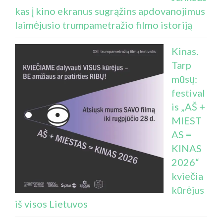
kas į kino ekranus sugrąžins apdovanojimus
laimėjusio trumpametražio filmo istoriją
Kinas.
Tarp
mūsų:
festival
is „AŠ +
MIEST
AS =
KINAS
2026“
kviečia
kūrėjus
iš visos Lietuvos